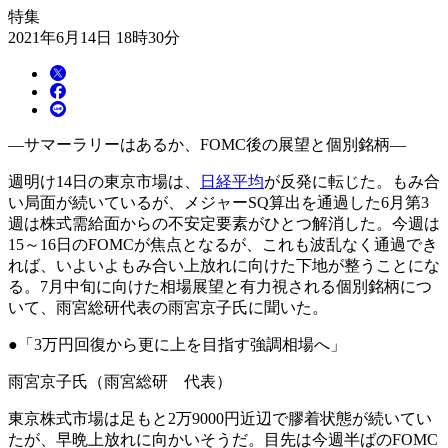
特集
2021年6月14日 18時30分
―サマーラリーはあるか、FOMC後の展望と個別銘柄―
週明け14日の東京市場は、
日経平均
が反発に転じた。もみ合
い局面が続いているが、メジャーSQ算出を通過した6月第3
週は株式需給面からの不安定要素がひとつ解消した。今週は
15～16日のFOMCが焦点となるが、これも波乱なく通過でき
れば、いよいよもみ合い上放れに向けた下地が整うことにな
る。7月中旬に向けた相場展望と有力視される個別銘柄につ
いて、雨宮総研代表の雨宮京子氏に聞いた。
●「3万円回復から更に上を目指す強調相場へ」
雨宮京子氏（雨宮総研 代表）
東京株式市場は足もと2万9000円近辺で膠着状態が続いてい
たが、早晩上放れに向かいそうだ。目先は今週半ばのFOMC