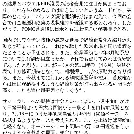
の結果とパウエルFRB議長の記者会見に注目が集まってお
り、これを見極めるまでは動きにくいというムードだが、実
際のところテーパリング議論開始時期はまだ先で、今回の会
合では金融緩和政策の現状維持を確認する形となろう。した
がって、FOMC通過後は日米ともに上値追いが期待できる。
国内ではワクチン接種の急速な進展で経済正常化を織り込む
動きが強まっている。これは先駆した欧米市場と同じ道程を
たどることが予想される。また、企業業績も22年3月期予想
については好調が目立ったが、それでも総じてみれば保守的
であったと思う。これは7～8月の第1四半期（4-6月）決算発
表で上方修正期待となって、相場押し上げの原動力となり得
る。また、今秋までに行われる解散総選挙を控え、菅政権か
らは国民が納得するような経済対策が打ち出される可能性が
高く、これも追い風要因となりそうだ。
サマーラリーへの期待は十分といってよい。7月中旬にかけ
て日経平均は3万円大台回復から一段と上を目指す展開とな
り、2月16日につけた年初来高値3万467円（終値ベース）を
払拭するようなケースも考えられる。ここを上抜けば需給面
も軽くなり、オーバーシュート気味に3万1500円近辺をうか
がうような意外高の局面も想定している。