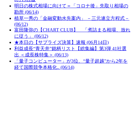
明日の株式相場に向けて＝「コロナ後」先取り相場の
勘所 (06/14)
植草一秀の「金融変動水先案内」 －三元連立方程式－
(06/12)
富田隆弥の【CHART CLUB】 「煮詰まる相場、放れ
に従う」 (06/12)
★本日の【サプライズ決算】速報 (06月14日)
利益成長“青天井”銘柄リスト【総集編】第3弾 41社選
出 ＜成長株特集＞ (06/13)
「量子コンピューター」が3位、“量子超越”から2年を
経て国際競争本格化.. (06/14)