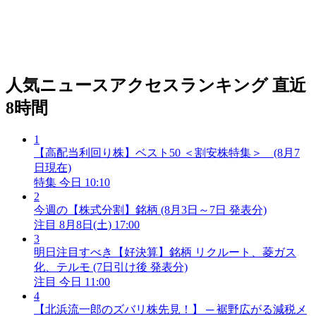
人気ニュースアクセスランキング
直近
8時間
1
【高配当利回り株】ベスト50 ＜割安株特集＞ (8月7
日現在)
特集
今日 10:10
2
今週の【株式分割】銘柄 (8月3日～7日 発表分)
注目
8月8日(土) 17:00
3
明日注目すべき【好決算】銘柄 リクルート、菱ガス
化、テルモ (7日引け後 発表分)
注目
今日 11:00
4
【北浜流一郎のズバリ株先見！】 ─ 裾野広がる減税メ