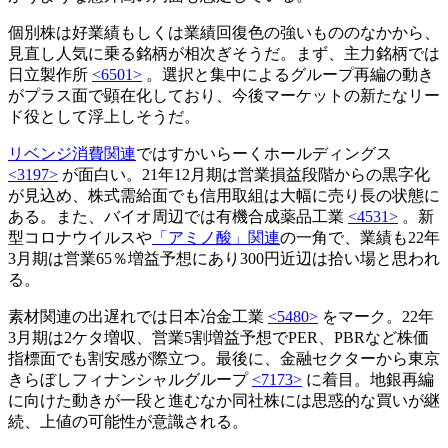
個別株は好業績もしくは業績回復色の強いもののなかから、
見直し人気に乗る銘柄が相次ぎそうだ。まず、主力銘柄では
日立製作所
<6501>
。選択と集中によるグループ再編の動き
がプラス面で顕在化しており、今後マーケットの新たなリー
ド役として浮上しそうだ。
リベンジ消費関連
ではすかいらーくホールディングス
<3197>
が面白い。21年12月期は営業損益段階からの黒字化
が見込め、株式需給面でも信用取組は大幅に売り長の状態に
ある。また、バイオ周辺では有機合成薬品工業
<4531>
。新
型コロナウイルスや
「アミノ酸」関連
の一角で、業績も22年
3月期は営業65％増益予想にあり300円近辺は拾い場と思われ
る。
素材関連の出遅れでは日本冶金工業
<5480>
をマーク。22年
3月期は2ケタ増収、営業5割増益予想でPER、PBRなど株価
指標面でも割安感が際立つ。最後に、金融セクターから東京
きらぼしフィナンシャルグループ
<7173>
に着目。地銀再編
に向けた動きが一段と進むなか同社株には思惑的な買いが継
続、上値の可能性が意識される。