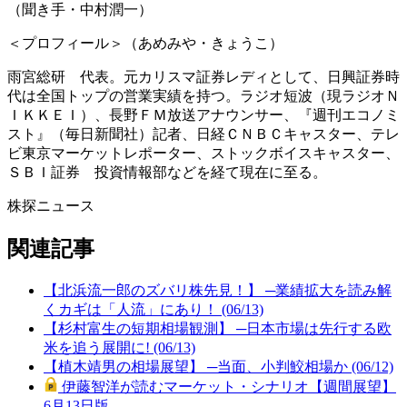
（聞き手・中村潤一）
＜プロフィール＞（あめみや・きょうこ）
雨宮総研 代表。元カリスマ証券レディとして、日興証券時
代は全国トップの営業実績を持つ。ラジオ短波（現ラジオＮ
ＩＫＫＥＩ）、長野ＦＭ放送アナウンサー、『週刊エコノミ
スト』（毎日新聞社）記者、日経ＣＮＢＣキャスター、テレ
ビ東京マーケットレポーター、ストックボイスキャスター、
ＳＢＩ証券 投資情報部などを経て現在に至る。
株探ニュース
関連記事
【北浜流一郎のズバリ株先見！】 ─業績拡大を読み解
くカギは「人流」にあり！ (06/13)
【杉村富生の短期相場観測】 ─日本市場は先行する欧
米を追う展開に! (06/13)
【植木靖男の相場展望】 ─当面、小判鮫相場か (06/12)
伊藤智洋が読むマーケット・シナリオ【週間展望】
6月13日版