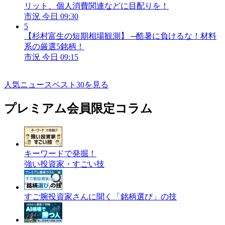
リット、個人消費関連などに目配りを！
市況
今日 09:30
5
【杉村富生の短期相場観測】 ─酷暑に負けるな！材料
系の厳選5銘柄！
市況
今日 09:15
人気ニュースベスト30を見る
プレミアム会員限定コラム
キーワードで発掘！
強い投資家・すごい技
すご腕投資家さんに聞く「銘柄選び」の技