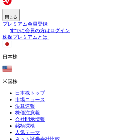
閉じる
プレミアム会員登録
すでに会員の方はログイン
株探プレミアムとは
日本株
米国株
日本株トップ
市場ニュース
決算速報
株価注意報
会社開示情報
銘柄探検
人気テーマ
ネット証券会社比較