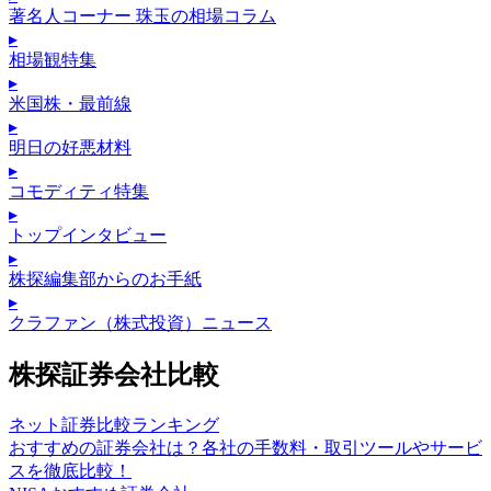
著名人コーナー 珠玉の相場コラム
▸
相場観特集
▸
米国株・最前線
▸
明日の好悪材料
▸
コモディティ特集
▸
トップインタビュー
▸
株探編集部からのお手紙
▸
クラファン（株式投資）ニュース
株探証券会社比較
ネット証券比較ランキング
おすすめの証券会社は？各社の手数料・取引ツールやサービ
スを徹底比較！