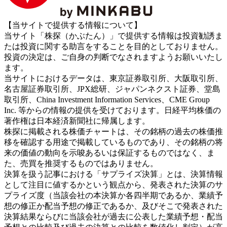
【当サイトで提供する情報について】
当サイト「株探（かぶたん）」で提供する情報は投資勧誘ま
たは投資に関する助言をすることを目的としておりません。
投資の決定は、ご自身の判断でなされますようお願いいたし
ます。
当サイトにおけるデータは、東京証券取引所、大阪取引所、
名古屋証券取引所、JPX総研、ジャパンネクスト証券、堂島
取引所、China Investment Information Services、CME Group
Inc. 等からの情報の提供を受けております。日経平均株価の
著作権は日本経済新聞社に帰属します。
株探に掲載される株価チャートは、その銘柄の過去の株価推
移を確認する用途で掲載しているものであり、その銘柄の将
来の価値の動向を示唆あるいは保証するものではなく、ま
た、売買を推奨するものではありません。
決算を扱う記事における「サプライズ決算」とは、決算情報
として注目に値するかという観点から、発表された決算のサ
プライズ度（当該会社の本決算か各四半期であるか、業績予
想の修正か配当予想の修正であるか、及びそこで発表された
決算結果ならびに当該会社が過去に公表した業績予想・配当