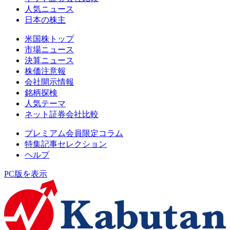
人気ニュース
日本の株主
米国株トップ
市場ニュース
決算ニュース
株価注意報
会社開示情報
銘柄探検
人気テーマ
ネット証券会社比較
プレミアム会員限定コラム
特集記事セレクション
ヘルプ
PC版を表示