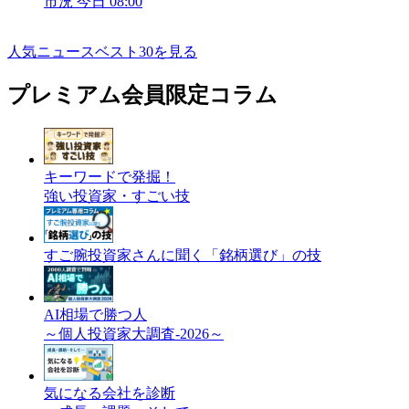
市況
今日 08:00
人気ニュースベスト30を見る
プレミアム会員限定コラム
キーワードで発掘！
強い投資家・すごい技
すご腕投資家さんに聞く「銘柄選び」の技
AI相場で勝つ人
～個人投資家大調査-2026～
気になる会社を診断