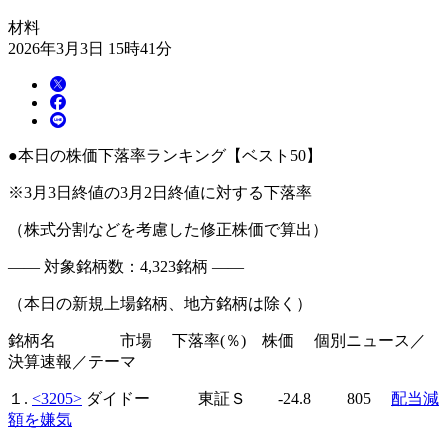
材料
2026年3月3日 15時41分
●本日の株価下落率ランキング【ベスト50】
※3月3日終値の3月2日終値に対する下落率
（株式分割などを考慮した修正株価で算出）
―― 対象銘柄数：4,323銘柄 ――
（本日の新規上場銘柄、地方銘柄は除く）
銘柄名 市場 下落率(％) 株価 個別ニュース／
決算速報／テーマ
１.
<3205>
ダイドー 東証Ｓ -24.8 805
配当減
額を嫌気