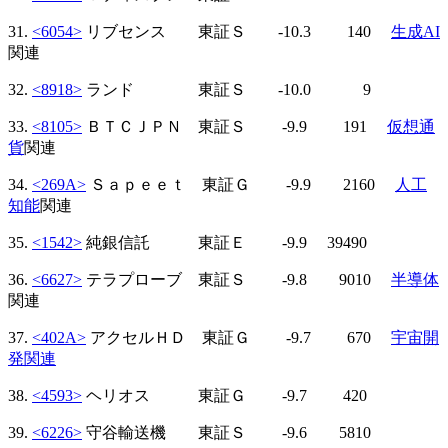
31.
<6054>
リブセンス 東証Ｓ -10.3 140
生成AI
関連
32.
<8918>
ランド 東証Ｓ -10.0 9
33.
<8105>
ＢＴＣＪＰＮ 東証Ｓ -9.9 191
仮想通
貨
関連
34.
<269A>
Ｓａｐｅｅｔ 東証Ｇ -9.9 2160
人工
知能
関連
35.
<1542>
純銀信託 東証Ｅ -9.9 39490
36.
<6627>
テラプローブ 東証Ｓ -9.8 9010
半導体
関連
37.
<402A>
アクセルＨＤ 東証Ｇ -9.7 670
宇宙開
発関連
38.
<4593>
ヘリオス 東証Ｇ -9.7 420
39.
<6226>
守谷輸送機 東証Ｓ -9.6 5810