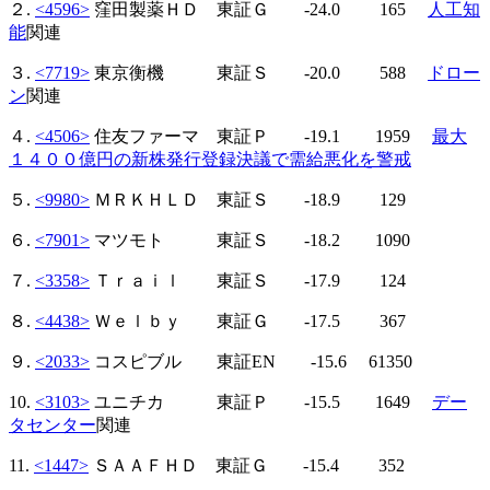
２.
<4596>
窪田製薬ＨＤ 東証Ｇ -24.0 165
人工知
能
関連
３.
<7719>
東京衡機 東証Ｓ -20.0 588
ドロー
ン
関連
４.
<4506>
住友ファーマ 東証Ｐ -19.1 1959
最大
１４００億円の新株発行登録決議で需給悪化を警戒
５.
<9980>
ＭＲＫＨＬＤ 東証Ｓ -18.9 129
６.
<7901>
マツモト 東証Ｓ -18.2 1090
７.
<3358>
Ｔｒａｉｌ 東証Ｓ -17.9 124
８.
<4438>
Ｗｅｌｂｙ 東証Ｇ -17.5 367
９.
<2033>
コスピブル 東証EN -15.6 61350
10.
<3103>
ユニチカ 東証Ｐ -15.5 1649
デー
タセンター
関連
11.
<1447>
ＳＡＡＦＨＤ 東証Ｇ -15.4 352