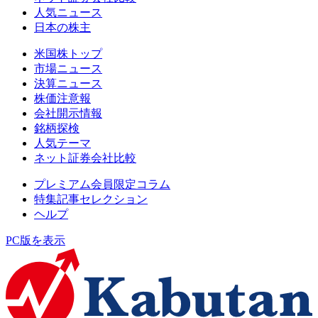
人気ニュース
日本の株主
米国株トップ
市場ニュース
決算ニュース
株価注意報
会社開示情報
銘柄探検
人気テーマ
ネット証券会社比較
プレミアム会員限定コラム
特集記事セレクション
ヘルプ
PC版を表示