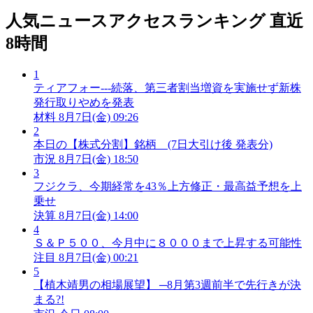
人気ニュースアクセスランキング
直近
8時間
1
ティアフォー---続落、第三者割当増資を実施せず新株
発行取りやめを発表
材料
8月7日(金) 09:26
2
本日の【株式分割】銘柄 (7日大引け後 発表分)
市況
8月7日(金) 18:50
3
フジクラ、今期経常を43％上方修正・最高益予想を上
乗せ
決算
8月7日(金) 14:00
4
Ｓ＆Ｐ５００、今月中に８０００まで上昇する可能性
注目
8月7日(金) 00:21
5
【植木靖男の相場展望】 ─8月第3週前半で先行きが決
まる?!