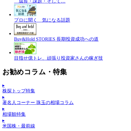
成長・課題・そして…
プロに聞く 気になる話題
Buy&Hold STORIES 長期投資成功への道
目指せ億トレ、頑張り投資家さんの稼ぎ技
お勧めコラム・特集
▸
株探トップ特集
▸
著名人コーナー 珠玉の相場コラム
▸
相場観特集
▸
米国株・最前線