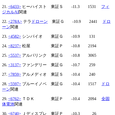
21.
<6433>
ヒーハイスト 東証Ｓ -11.3 1531
フィ
ジカルAI
関連
22.
<278A>
テラ
ドローン
東証Ｇ -10.9 2441
ドロ
ーン
関連
23.
<4582>
シンバイオ 東証Ｇ -10.9 131
24.
<8237>
松屋 東証Ｐ -10.8 2194
25.
<5537>
アルバリンク 東証Ｇ -10.8 3065
26.
<3137>
ファンデリー 東証Ｇ -10.7 259
27.
<7859>
アルメディオ 東証Ｓ -10.4 240
28.
<5597>
ブルーイノベ 東証Ｇ -10.4 1517
ドロ
ーン
関連
29.
<6762>
ＴＤＫ 東証Ｐ -10.4 2094
全固
体電池
関連
30.
<6740>
Ｊディスプレ 東証Ｐ -10.3 26