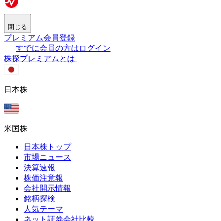
閉じる
プレミアム会員登録
すでに会員の方はログイン
株探プレミアムとは
日本株
米国株
日本株トップ
市場ニュース
決算速報
株価注意報
会社開示情報
銘柄探検
人気テーマ
ネット証券会社比較