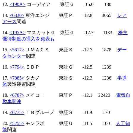
12.
<190A>
コーディア 東証Ｇ -15.0 130
13.
<6330>
東洋エンジ 東証Ｐ -12.8 3065
レア
アース
関連
14.
<195A>
マスカットＧ 東証Ｇ -12.7 1133
株主
優待制度の導入を発表も
15.
<5817>
ＪＭＡＣＳ 東証Ｓ -12.7 1878
デー
タセンター
関連
16.
<7794>
ＥＤＰ 東証Ｇ -12.5 1239
17.
<7885>
タカノ 東証Ｓ -12.3 1236
半導
体
製造装置関連
18.
<6787>
メイコー 東証Ｐ -12.1 22420
電気自
動車関連
19.
<6775>
ＴＢグループ 東証Ｓ -11.9 170
20.
<5255>
モンラボ 東証Ｇ -11.5 100
人工知
能
関連