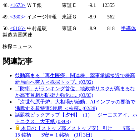
48.
<1673>
ＷＴ銀 東証Ｅ -9.1 12355
49.
<3803>
イメージ情報 東証Ｇ -8.9 562
50.
<6166>
中村超硬 東証Ｇ -8.9 818
半導体
製造装置関連
株探ニュース
関連記事
鼓動高まる「再生医療」関連株、薬事承認接近で株高
新局面へ突入＜株探トップ.. (03/02)
「防衛」がランキング首位、地政学リスクが高まるな
か高市首相が防衛力強化に.. (03/03)
「次世代原子炉」大相場が始動、AIインフラの要衝で
沸騰する超特選5銘柄 ＜株探.. (02/28)
話題株ピックアップ【夕刊】（1）：ジーエヌアイ、ホ
トニクス、大王紙 (03/03)
本日の【ストップ高／ストップ安】 引け S高＝
15 銘柄 S安＝ 1 銘柄 (3月3日)