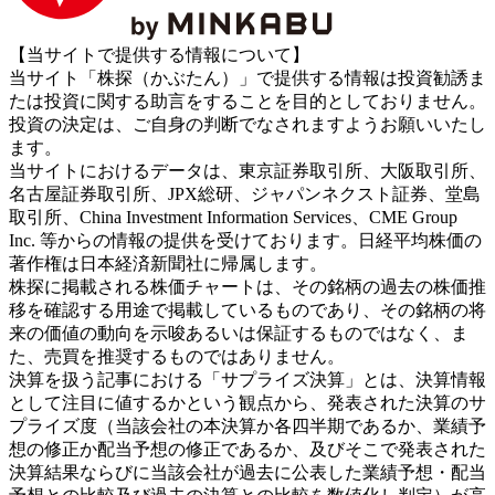
【当サイトで提供する情報について】
当サイト「株探（かぶたん）」で提供する情報は投資勧誘ま
たは投資に関する助言をすることを目的としておりません。
投資の決定は、ご自身の判断でなされますようお願いいたし
ます。
当サイトにおけるデータは、東京証券取引所、大阪取引所、
名古屋証券取引所、JPX総研、ジャパンネクスト証券、堂島
取引所、China Investment Information Services、CME Group
Inc. 等からの情報の提供を受けております。日経平均株価の
著作権は日本経済新聞社に帰属します。
株探に掲載される株価チャートは、その銘柄の過去の株価推
移を確認する用途で掲載しているものであり、その銘柄の将
来の価値の動向を示唆あるいは保証するものではなく、ま
た、売買を推奨するものではありません。
決算を扱う記事における「サプライズ決算」とは、決算情報
として注目に値するかという観点から、発表された決算のサ
プライズ度（当該会社の本決算か各四半期であるか、業績予
想の修正か配当予想の修正であるか、及びそこで発表された
決算結果ならびに当該会社が過去に公表した業績予想・配当