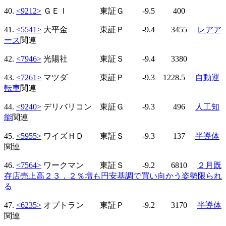
40.
<9212>
ＧＥＩ 東証Ｇ -9.5 400
41.
<5541>
大平金 東証Ｐ -9.4 3455
レアア
ース
関連
42.
<7946>
光陽社 東証Ｓ -9.4 3380
43.
<7261>
マツダ 東証Ｐ -9.3 1228.5
自動運
転車
関連
44.
<9240>
デリバリコン 東証Ｇ -9.3 496
人工知
能
関連
45.
<5955>
ワイズＨＤ 東証Ｓ -9.3 137
半導体
関連
46.
<7564>
ワークマン 東証Ｓ -9.2 6810
２月既
存店売上高２３．２％増も円安基調で買い向かう姿勢限られ
る
47.
<6235>
オプトラン 東証Ｐ -9.2 3170
半導体
関連