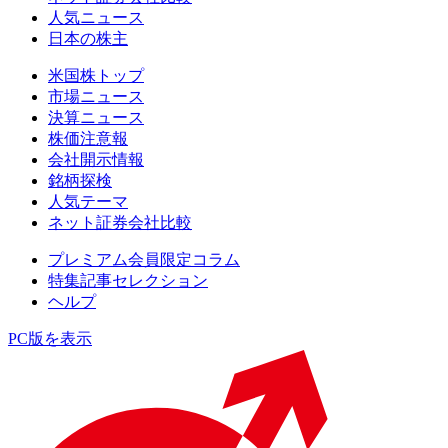
人気ニュース
日本の株主
米国株トップ
市場ニュース
決算ニュース
株価注意報
会社開示情報
銘柄探検
人気テーマ
ネット証券会社比較
プレミアム会員限定コラム
特集記事セレクション
ヘルプ
PC版を表示