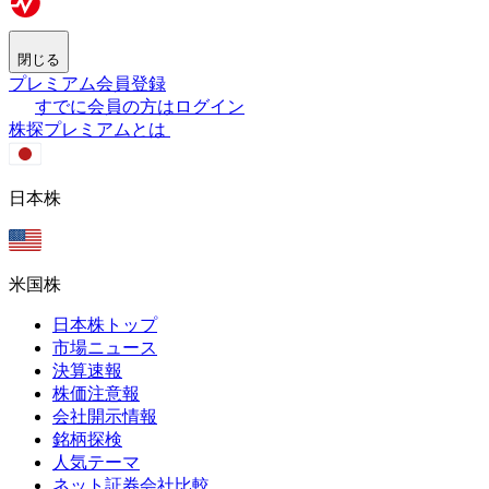
閉じる
プレミアム会員登録
すでに会員の方はログイン
株探プレミアムとは
日本株
米国株
日本株トップ
市場ニュース
決算速報
株価注意報
会社開示情報
銘柄探検
人気テーマ
ネット証券会社比較