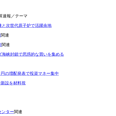
算速報／テーマ
連と次世代原子炉で活躍余地
能
関連
能
関連
ズ海峡封鎖で思惑的な買いを集める
０円の増配発表で投資マネー集中
待新設を材料視
センター
関連