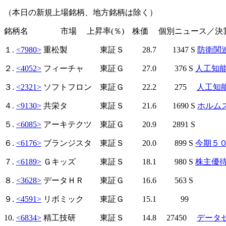
（本日の新規上場銘柄、地方銘柄は除く）
銘柄名 市場 上昇率(％) 株価 個別ニュース／決
１.
<7980>
重松製 東証Ｓ 28.7 1347 S
防衛関
２.
<4052>
フィーチャ 東証Ｇ 27.0 376 S
人工知
３.
<2321>
ソフトフロン 東証Ｇ 22.2 275
人工知
４.
<9130>
共栄タ 東証Ｓ 21.6 1690 S
ホルム
５.
<6085>
アーキテクツ 東証Ｇ 20.9 2891 S
６.
<6176>
ブランジスタ 東証Ｓ 20.0 899 S
今期５
７.
<6189>
Ｇキッズ 東証Ｓ 18.1 980 S
株主優
８.
<3628>
データＨＲ 東証Ｇ 16.6 563 S
９.
<4591>
リボミック 東証Ｇ 15.1 99
10.
<6834>
精工技研 東証Ｓ 14.8 27450
データ