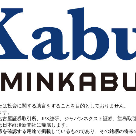
たは投資に関する助言をすることを目的としておりません。
ます。
PX総研、ジャパンネクスト証券、堂島取引所、China Investment 
は日本経済新聞社に帰属します。
移を確認する用途で掲載しているものであり、その銘柄の将来