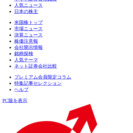
人気ニュース
日本の株主
米国株トップ
市場ニュース
決算ニュース
株価注意報
会社開示情報
銘柄探検
人気テーマ
ネット証券会社比較
プレミアム会員限定コラム
特集記事セレクション
ヘルプ
PC版を表示