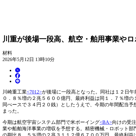
川重が後場一段高、航空・舶用事業やロ
材料
2026年5月12日 13時10分
川崎重工業
<7012>
が後場に一段高となった。同社は１２日午
０．８％増の２兆５６００億円、最終利益は同１．７％増の
同べースで３４円２０銭）としたうえで、今期の年間配当予
まった。
今期は航空宇宙システム部門で米ボーイング
<BA>
向けの受
業や船舶海洋事業の増収を予想する。精密機械・ロボット部
の期比８．５％増の２兆３１１２億６７００万円、最終利益