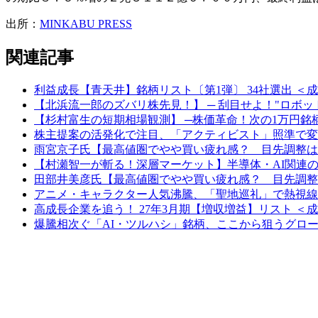
出所：
MINKABU PRESS
関連記事
利益成長【青天井】銘柄リスト〔第1弾〕 34社選出 ＜成長株
【北浜流一郎のズバリ株先見！】 ─ 刮目せよ！"ロボット新世
【杉村富生の短期相場観測】 ─株価革命！次の1万円銘柄を狙
株主提案の活発化で注目、「アクティビスト」照準で変貌期待の
雨宮京子氏【最高値圏でやや買い疲れ感？ 目先調整は買いか】
【村瀬智一が斬る！深層マーケット】半導体・AI関連の物色
田部井美彦氏【最高値圏でやや買い疲れ感？ 目先調整は買いか】
アニメ・キャラクター人気沸騰、「聖地巡礼」で熱視線集める妙
高成長企業を追う！ 27年3月期【増収増益】リスト ＜成
爆騰相次ぐ「AI・ツルハシ」銘柄、ここから狙うグロース株を大