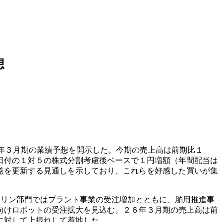
想
年３月期の業績予想を開示した。今期の売上高は前期比１
日付の１対５の株式分割考慮後ベースで１円増額（年間配当は
益を更新する見通しを示しており、これらを好感した買いが集
マリン部門ではプラント事業の受注増加とともに、舶用推進事
向けロボットの受注拡大を見込む。２６年３月期の売上高は前
に対して上振れして着地した。