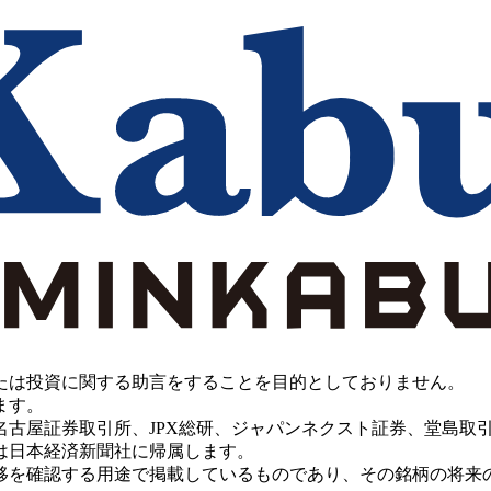
たは投資に関する助言をすることを目的としておりません。
ます。
PX総研、ジャパンネクスト証券、堂島取引所、China Investment 
は日本経済新聞社に帰属します。
移を確認する用途で掲載しているものであり、その銘柄の将来