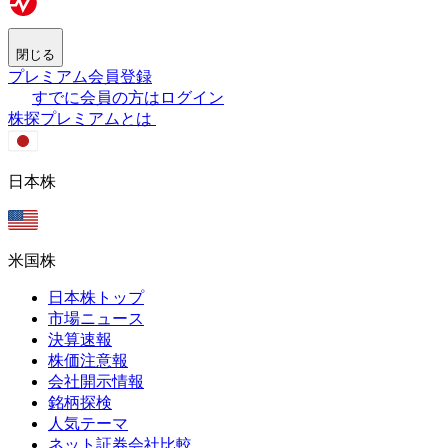
閉じる
プレミアム会員登録
すでに会員の方はログイン
株探プレミアムとは
日本株
米国株
日本株トップ
市場ニュース
決算速報
株価注意報
会社開示情報
銘柄探検
人気テーマ
ネット証券会社比較