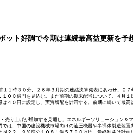
ボット好調で今期は連続最高益更新を予
前１１時３０分、２６年３月期の連結決算発表にあわせ、２７
１１００億円を見込む。また前期の期末配当について、４月１
想は４０円に設定し、実質増配を計画する。前期に続いて最高
注・売り上げが増加する見通し。エネルギーソリューション＆
門では、中国の建設機械市場向けの油圧機器や半導体製造装置
は同２２．９％増の１０８１億５７００万円。最終利益は計画