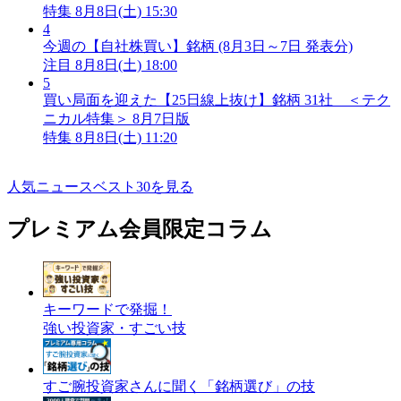
特集
8月8日(土) 15:30
4
今週の【自社株買い】銘柄 (8月3日～7日 発表分)
注目
8月8日(土) 18:00
5
買い局面を迎えた【25日線上抜け】銘柄 31社 ＜テク
ニカル特集＞ 8月7日版
特集
8月8日(土) 11:20
人気ニュースベスト30を見る
プレミアム会員限定コラム
キーワードで発掘！
強い投資家・すごい技
すご腕投資家さんに聞く「銘柄選び」の技