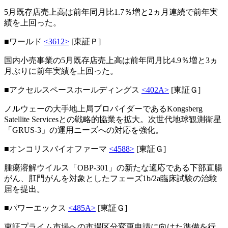
5月既存店売上高は前年同月比1.7％増と2ヵ月連続で前年実
績を上回った。
■ワールド
<3612>
[東証Ｐ]
国内小売事業の5月既存店売上高は前年同月比4.9％増と3ヵ
月ぶりに前年実績を上回った。
■アクセルスペースホールディングス
<402A>
[東証Ｇ]
ノルウェーの大手地上局プロバイダーであるKongsberg
Satellite Servicesとの戦略的協業を拡大。次世代地球観測衛星
「GRUS-3」の運用ニーズへの対応を強化。
■オンコリスバイオファーマ
<4588>
[東証Ｇ]
腫瘍溶解ウイルス「OBP-301」の新たな適応である下部直腸
がん、肛門がんを対象としたフェーズ1b/2a臨床試験の治験
届を提出。
■パワーエックス
<485A>
[東証Ｇ]
東証プライム市場への市場区分変更申請に向けた準備を行