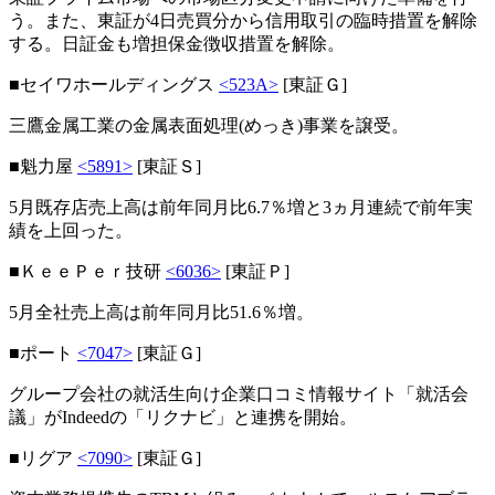
う。また、東証が4日売買分から信用取引の臨時措置を解除
する。日証金も増担保金徴収措置を解除。
■セイワホールディングス
<523A>
[東証Ｇ]
三鷹金属工業の金属表面処理(めっき)事業を譲受。
■魁力屋
<5891>
[東証Ｓ]
5月既存店売上高は前年同月比6.7％増と3ヵ月連続で前年実
績を上回った。
■ＫｅｅＰｅｒ技研
<6036>
[東証Ｐ]
5月全社売上高は前年同月比51.6％増。
■ポート
<7047>
[東証Ｇ]
グループ会社の就活生向け企業口コミ情報サイト「就活会
議」がIndeedの「リクナビ」と連携を開始。
■リグア
<7090>
[東証Ｇ]