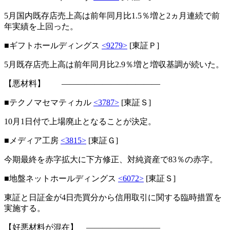
5月国内既存店売上高は前年同月比1.5％増と2ヵ月連続で前
年実績を上回った。
■ギフトホールディングス
<9279>
[東証Ｐ]
5月既存店売上高は前年同月比2.9％増と増収基調が続いた。
【悪材料】 ――――――――――――
■テクノマセマティカル
<3787>
[東証Ｓ]
10月1日付で上場廃止となることが決定。
■メディア工房
<3815>
[東証Ｇ]
今期最終を赤字拡大に下方修正、対純資産で83％の赤字。
■地盤ネットホールディングス
<6072>
[東証Ｓ]
東証と日証金が4日売買分から信用取引に関する臨時措置を
実施する。
【好悪材料が混在】 ―――――――――