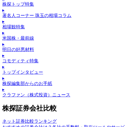
株探トップ特集
▸
著名人コーナー 珠玉の相場コラム
▸
相場観特集
▸
米国株・最前線
▸
明日の好悪材料
▸
コモディティ特集
▸
トップインタビュー
▸
株探編集部からのお手紙
▸
クラファン（株式投資）ニュース
株探証券会社比較
ネット証券比較ランキング