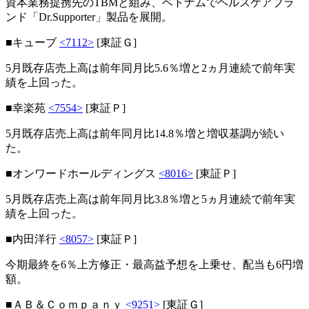
資本業務提携先のTBMと組み、ベトナムでヘルスケアブラ
ンド「Dr.Supporter」製品を展開。
■キューブ
<7112>
[東証Ｇ]
5月既存店売上高は前年同月比5.6％増と2ヵ月連続で前年実
績を上回った。
■幸楽苑
<7554>
[東証Ｐ]
5月既存店売上高は前年同月比14.8％増と増収基調が続い
た。
■オンワードホールディングス
<8016>
[東証Ｐ]
5月既存店売上高は前年同月比3.8％増と5ヵ月連続で前年実
績を上回った。
■内田洋行
<8057>
[東証Ｐ]
今期最終を6％上方修正・最高益予想を上乗せ、配当も6円増
額。
■ＡＢ＆Ｃｏｍｐａｎｙ
<9251>
[東証Ｇ]