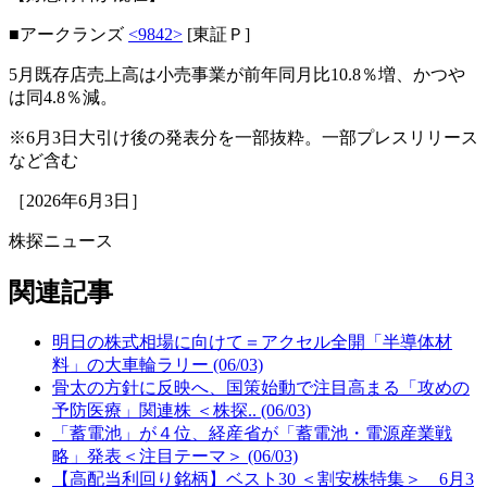
■アークランズ
<9842>
[東証Ｐ]
5月既存店売上高は小売事業が前年同月比10.8％増、かつや
は同4.8％減。
※6月3日大引け後の発表分を一部抜粋。一部プレスリリース
など含む
［2026年6月3日］
株探ニュース
関連記事
明日の株式相場に向けて＝アクセル全開「半導体材
料」の大車輪ラリー (06/03)
骨太の方針に反映へ、国策始動で注目高まる「攻めの
予防医療」関連株 ＜株探.. (06/03)
「蓄電池」が４位、経産省が「蓄電池・電源産業戦
略」発表＜注目テーマ＞ (06/03)
【高配当利回り銘柄】ベスト30 ＜割安株特集＞ 6月3