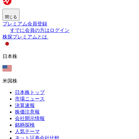
閉じる
プレミアム会員登録
すでに会員の方はログイン
株探プレミアムとは
日本株
米国株
日本株トップ
市場ニュース
決算速報
株価注意報
会社開示情報
銘柄探検
人気テーマ
ネット証券会社比較