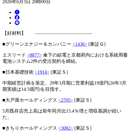
2026年6月3日 20時00分
【好材料】 ――――――――――――
■グリーンエナジー＆カンパニー
<1436>
[東証Ｇ]
エスリード
<8877>
傘下の綜電と京都府内における系統用蓄
電池システム2件の受注契約を締結。
■日本基礎技術
<1914>
[東証Ｓ]
中期経営計画を策定。29年3月期に営業利益19億円(26年3月
期実績は14.5億円)を目指す。
■大戸屋ホールディングス
<2705>
[東証Ｓ]
5月既存店売上高は前年同月比15.4％増と増収基調が続い
た。
■きちりホールディングス
<3082>
[東証Ｓ]