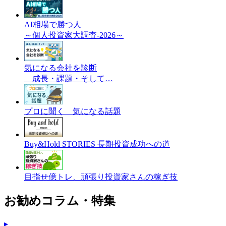
AI相場で勝つ人
～個人投資家大調査-2026～
気になる会社を診断
成長・課題・そして…
プロに聞く 気になる話題
Buy&Hold STORIES 長期投資成功への道
目指せ億トレ、頑張り投資家さんの稼ぎ技
お勧めコラム・特集
▸