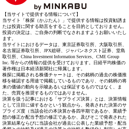
【当サイトで提供する情報について】
当サイト「株探（かぶたん）」で提供する情報は投資勧誘ま
たは投資に関する助言をすることを目的としておりません。
投資の決定は、ご自身の判断でなされますようお願いいたし
ます。
当サイトにおけるデータは、東京証券取引所、大阪取引所、
名古屋証券取引所、JPX総研、ジャパンネクスト証券、堂島
取引所、China Investment Information Services、CME Group
Inc. 等からの情報の提供を受けております。日経平均株価の
著作権は日本経済新聞社に帰属します。
株探に掲載される株価チャートは、その銘柄の過去の株価推
移を確認する用途で掲載しているものであり、その銘柄の将
来の価値の動向を示唆あるいは保証するものではなく、ま
た、売買を推奨するものではありません。
決算を扱う記事における「サプライズ決算」とは、決算情報
として注目に値するかという観点から、発表された決算のサ
プライズ度（当該会社の本決算か各四半期であるか、業績予
想の修正か配当予想の修正であるか、及びそこで発表された
決算結果ならびに当該会社が過去に公表した業績予想・配当