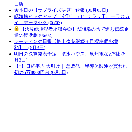
日版
★本日の【サプライズ決算】速報 (06月03日)
話題株ピックアップ【夕刊】（1）：ラサ工、テラスカ
イ、データセク (06/03)
【決算総括記者座談会②】AI相場の陰で進む伝統企
業の復活劇 (06/02)
レーティング日報【最上位を継続＋目標株価を増
額】 (6月3日)
明日の決算発表予定 積水ハウス、泉州電など5社 (6
月3日)
【↑】日経平均 大引け｜ 急反発、半導体関連が買われ
初の6万8000円台 (6月3日)