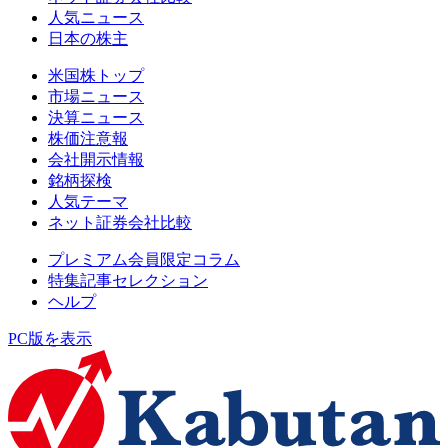
人気ニュース
日本の株主
米国株トップ
市場ニュース
決算ニュース
株価注意報
会社開示情報
銘柄探検
人気テーマ
ネット証券会社比較
プレミアム会員限定コラム
特集記事セレクション
ヘルプ
PC版を表示