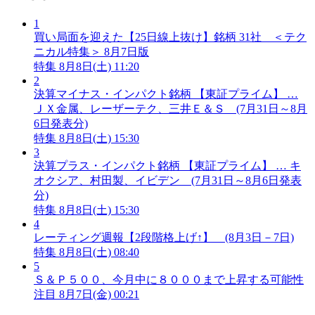
1
買い局面を迎えた【25日線上抜け】銘柄 31社 ＜テク
ニカル特集＞ 8月7日版
特集
8月8日(土) 11:20
2
決算マイナス・インパクト銘柄 【東証プライム】 …
ＪＸ金属、レーザーテク、三井Ｅ＆Ｓ (7月31日～8月
6日発表分)
特集
8月8日(土) 15:30
3
決算プラス・インパクト銘柄 【東証プライム】 … キ
オクシア、村田製、イビデン (7月31日～8月6日発表
分)
特集
8月8日(土) 15:30
4
レーティング週報【2段階格上げ↑】 (8月3日－7日)
特集
8月8日(土) 08:40
5
Ｓ＆Ｐ５００、今月中に８０００まで上昇する可能性
注目
8月7日(金) 00:21