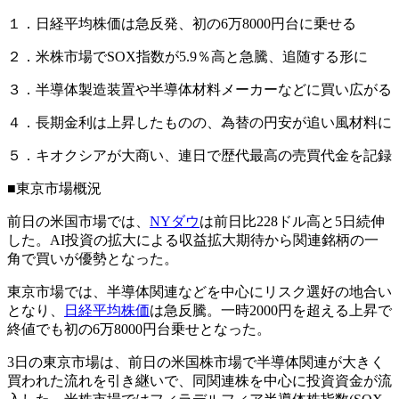
１．日経平均株価は急反発、初の6万8000円台に乗せる
２．米株市場でSOX指数が5.9％高と急騰、追随する形に
３．半導体製造装置や半導体材料メーカーなどに買い広がる
４．長期金利は上昇したものの、為替の円安が追い風材料に
５．キオクシアが大商い、連日で歴代最高の売買代金を記録
■東京市場概況
前日の米国市場では、
NYダウ
は前日比228ドル高と5日続伸
した。AI投資の拡大による収益拡大期待から関連銘柄の一
角で買いが優勢となった。
東京市場では、半導体関連などを中心にリスク選好の地合い
となり、
日経平均株価
は急反騰。一時2000円を超える上昇で
終値でも初の6万8000円台乗せとなった。
3日の東京市場は、前日の米国株市場で半導体関連が大きく
買われた流れを引き継いで、同関連株を中心に投資資金が流