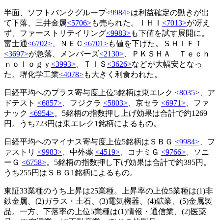
半面、ソフトバンクグループ
<9984>
は利益確定の動きが出
て下落、三井金属
<5706>
も売られた。ＩＨＩ
<7013>
が冴え
ず、ファーストリテイリング
<9983>
も下値を試す展開に。
富士通
<6702>
、ＮＥＣ
<6701>
も値を下げた。ＳＨＩＦＴ
<3697>
が急落、メンバーズ
<2130>
、ＰＫＳＨＡ Ｔｅｃｈ
ｎｏｌｏｇｙ
<3993>
、ＴＩＳ
<3626>
などが大幅安となっ
た。堺化学工業
<4078>
も大きく利食われた。
日経平均へのプラス寄与度上位5銘柄は東エレク
<8035>
、ア
ドテスト
<6857>
、フジクラ
<5803>
、京セラ
<6971>
、ファ
ナック
<6954>
。5銘柄の指数押し上げ効果は合計で約1269
円。うち723円は東エレク1銘柄によるもの。
日経平均へのマイナス寄与度上位5銘柄はＳＢＧ
<9984>
、フ
ァストリ
<9983>
、中外薬
<4519>
、コナミＧ
<9766>
、ソニ
ーＧ
<6758>
。5銘柄の指数押し下げ効果は合計で約395円。
うち255円はＳＢＧ1銘柄によるもの。
東証33業種のうち上昇は25業種。上昇率の上位5業種は(1)非
鉄金属、(2)ガラス・土石、(3)電気機器、(4)鉱業、(5)金属製
品。一方、下落率の上位5業種は(1)情報・通信業、(2)医薬