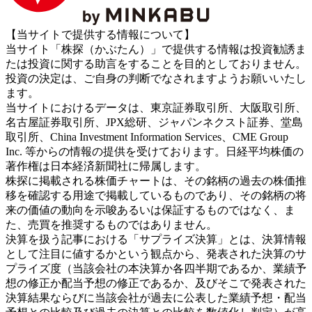
【当サイトで提供する情報について】
当サイト「株探（かぶたん）」で提供する情報は投資勧誘ま
たは投資に関する助言をすることを目的としておりません。
投資の決定は、ご自身の判断でなされますようお願いいたし
ます。
当サイトにおけるデータは、東京証券取引所、大阪取引所、
名古屋証券取引所、JPX総研、ジャパンネクスト証券、堂島
取引所、China Investment Information Services、CME Group
Inc. 等からの情報の提供を受けております。日経平均株価の
著作権は日本経済新聞社に帰属します。
株探に掲載される株価チャートは、その銘柄の過去の株価推
移を確認する用途で掲載しているものであり、その銘柄の将
来の価値の動向を示唆あるいは保証するものではなく、ま
た、売買を推奨するものではありません。
決算を扱う記事における「サプライズ決算」とは、決算情報
として注目に値するかという観点から、発表された決算のサ
プライズ度（当該会社の本決算か各四半期であるか、業績予
想の修正か配当予想の修正であるか、及びそこで発表された
決算結果ならびに当該会社が過去に公表した業績予想・配当