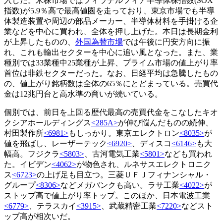
入した。米株市場ではフィラデルフィア半導体株指数(SOX
指数)が5.9％高で最高値圏を走っており、東京市場でも半導
体製造装置や周辺の部品メーカー、半導体材料を手掛ける企
業などを中心に買われ、全体を押し上げた。本日は長期金利
が上昇したものの、
外国為替市場
では午後に円安方向に振
れ、これも輸出セクターを中心に追い風となった。また、業
種別では33業種中25業種が上昇、プライム市場の値上がり率
首位は非鉄セクターだった。なお、日経平均は急騰したもの
の、値上がり銘柄数は全体の65％にとどまっている。売買代
金は12兆円台と高水準の商いが続いている。
個別では、前日を上回る歴代最高の売買代金をこなしたキオ
クシアホールディングス
<285A>
が伸び悩んだものの続伸、
村田製作所
<6981>
もしっかり。東京エレクトロン
<8035>
が
値を飛ばし、レーザーテック
<6920>
、ディスコ
<6146>
も大
幅高。フジクラ
<5803>
、古河電気工業
<5801>
なども買われ
た。イビデン
<4062>
が物色され、ルネサスエレクトロニク
ス
<6723>
の上げ足も目立つ。三菱ＵＦＪフィナンシャル・
グループ
<8306>
などメガバンクも高い。ラサ工業
<4022>
が
ストップ高で値上がり率トップ。このほか、日本電波工業
<6779>
、テラスカイ
<3915>
、武蔵精密工業
<7220>
などスト
ップ高が相次いだ。