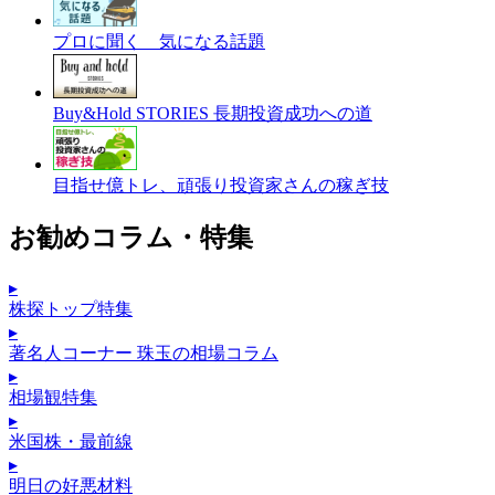
プロに聞く 気になる話題
Buy&Hold STORIES 長期投資成功への道
目指せ億トレ、頑張り投資家さんの稼ぎ技
お勧めコラム・特集
▸
株探トップ特集
▸
著名人コーナー 珠玉の相場コラム
▸
相場観特集
▸
米国株・最前線
▸
明日の好悪材料