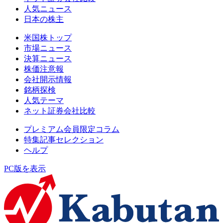
人気ニュース
日本の株主
米国株トップ
市場ニュース
決算ニュース
株価注意報
会社開示情報
銘柄探検
人気テーマ
ネット証券会社比較
プレミアム会員限定コラム
特集記事セレクション
ヘルプ
PC版を表示