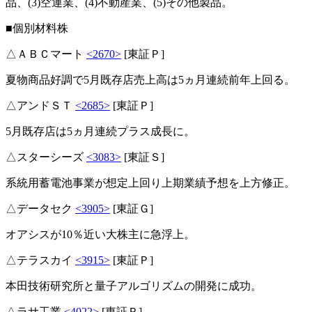
品、(3)空運業、(4)不動産業、(5)その他製品。
■個別材料株
△ＡＢＣマート
<2670>
[東証Ｐ]
夏物商品好調で5月既存店売上高は5ヵ月連続前年上回る。
△アンドＳＴ
<2685>
[東証Ｐ]
5月既存店は5ヵ月連続プラス成長に。
△スターシーズ
<3083>
[東証Ｓ]
系統用蓄電池事業が想定上回り上期業績予想を上方修正。
△データセク
<3905>
[東証Ｇ]
オアシスが10％近い大株主に急浮上。
△テラスカイ
<3915>
[東証Ｐ]
本田技術研究所と量子アルゴリズムの開発に成功。
△ラサ工業
<4022>
[東証Ｐ]