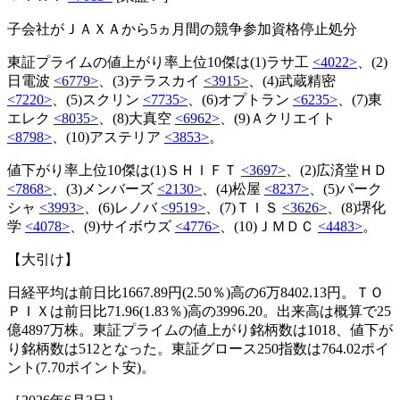
子会社がＪＡＸＡから5ヵ月間の競争参加資格停止処分
東証プライムの値上がり率上位10傑は(1)ラサ工
<4022>
、(2)
日電波
<6779>
、(3)テラスカイ
<3915>
、(4)武蔵精密
<7220>
、(5)スクリン
<7735>
、(6)オプトラン
<6235>
、(7)東
エレク
<8035>
、(8)大真空
<6962>
、(9)Ａクリエイト
<8798>
、(10)アステリア
<3853>
。
値下がり率上位10傑は(1)ＳＨＩＦＴ
<3697>
、(2)広済堂ＨＤ
<7868>
、(3)メンバーズ
<2130>
、(4)松屋
<8237>
、(5)パーク
シャ
<3993>
、(6)レノバ
<9519>
、(7)ＴＩＳ
<3626>
、(8)堺化
学
<4078>
、(9)サイボウズ
<4776>
、(10)ＪＭＤＣ
<4483>
。
【大引け】
日経平均は前日比1667.89円(2.50％)高の6万8402.13円。ＴＯ
ＰＩＸは前日比71.96(1.83％)高の3996.20。出来高は概算で25
億4897万株。東証プライムの値上がり銘柄数は1018、値下が
り銘柄数は512となった。東証グロース250指数は764.02ポイ
ント(7.70ポイント安)。