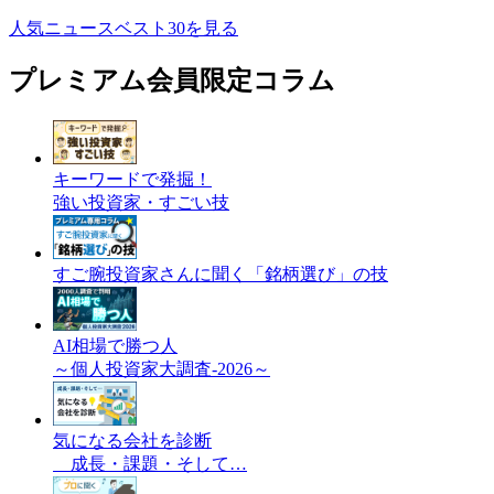
人気ニュースベスト30を見る
プレミアム会員限定コラム
キーワードで発掘！
強い投資家・すごい技
すご腕投資家さんに聞く「銘柄選び」の技
AI相場で勝つ人
～個人投資家大調査-2026～
気になる会社を診断
成長・課題・そして…