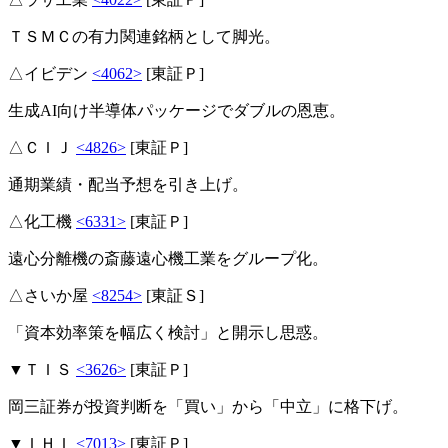
ＴＳＭＣの有力関連銘柄として脚光。
△イビデン
<4062>
[東証Ｐ]
生成AI向け半導体パッケージでダブルの恩恵。
△ＣＩＪ
<4826>
[東証Ｐ]
通期業績・配当予想を引き上げ。
△化工機
<6331>
[東証Ｐ]
遠心分離機の斎藤遠心機工業をグループ化。
△さいか屋
<8254>
[東証Ｓ]
「資本効率策を幅広く検討」と開示し思惑。
▼ＴＩＳ
<3626>
[東証Ｐ]
岡三証券が投資判断を「買い」から「中立」に格下げ。
▼ＩＨＩ
<7013>
[東証Ｐ]