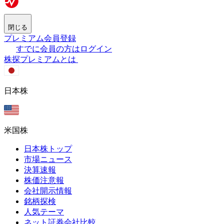
閉じる
プレミアム会員登録
すでに会員の方はログイン
株探プレミアムとは
日本株
米国株
日本株トップ
市場ニュース
決算速報
株価注意報
会社開示情報
銘柄探検
人気テーマ
ネット証券会社比較