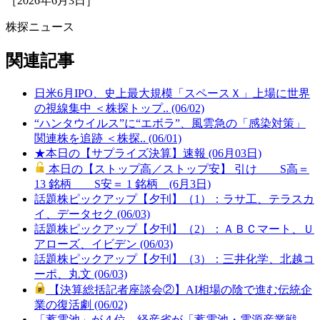
［2026年6月3日］
株探ニュース
関連記事
日米6月IPO、史上最大規模「スペースＸ」上場に世界
の視線集中 ＜株探トップ.. (06/02)
“ハンタウイルス”に“エボラ”、風雲急の「感染対策」
関連株を追跡 ＜株探.. (06/01)
★本日の【サプライズ決算】速報 (06月03日)
本日の【ストップ高／ストップ安】 引け S高＝
13 銘柄 S安＝ 1 銘柄 (6月3日)
話題株ピックアップ【夕刊】（1）：ラサ工、テラスカ
イ、データセク (06/03)
話題株ピックアップ【夕刊】（2）：ＡＢＣマート、Ｕ
アローズ、イビデン (06/03)
話題株ピックアップ【夕刊】（3）：三井化学、北越コ
ーポ、丸文 (06/03)
【決算総括記者座談会②】AI相場の陰で進む伝統企
業の復活劇 (06/02)
「蓄電池」が４位、経産省が「蓄電池・電源産業戦