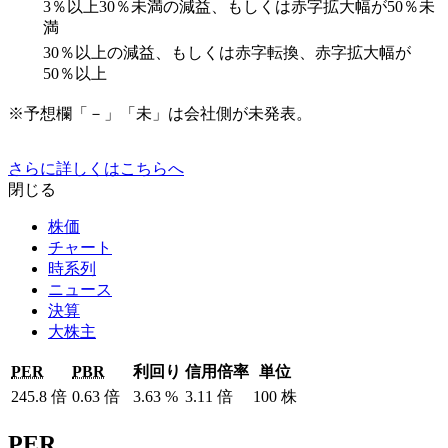
3％以上30％未満の減益、もしくは赤字拡大幅が50％未
満
30％以上の減益、もしくは赤字転換、赤字拡大幅が
50％以上
※予想欄「－」「未」は会社側が未発表。
さらに詳しくはこちらへ
閉じる
株価
チャート
時系列
ニュース
決算
大株主
PER
PBR
利回り
信用倍率
単位
245.8
倍
0.63
倍
3.63
%
3.11
倍
100
株
PER