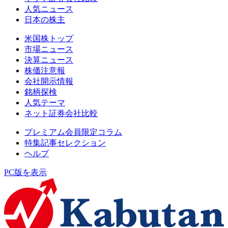
人気ニュース
日本の株主
米国株トップ
市場ニュース
決算ニュース
株価注意報
会社開示情報
銘柄探検
人気テーマ
ネット証券会社比較
プレミアム会員限定コラム
特集記事セレクション
ヘルプ
PC版を表示