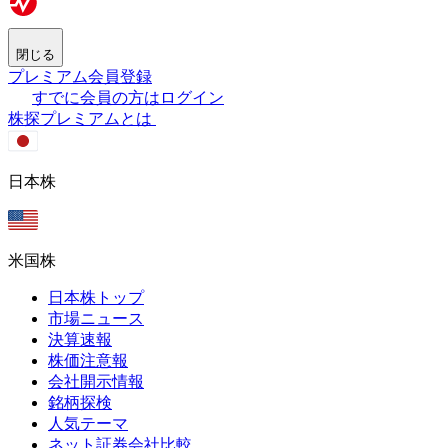
閉じる
プレミアム会員登録
すでに会員の方はログイン
株探プレミアムとは
日本株
米国株
日本株トップ
市場ニュース
決算速報
株価注意報
会社開示情報
銘柄探検
人気テーマ
ネット証券会社比較