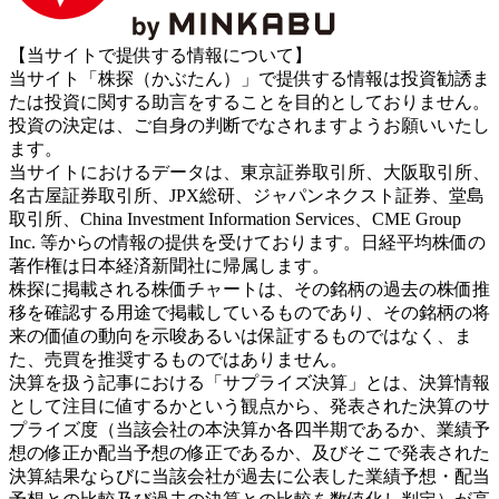
【当サイトで提供する情報について】
当サイト「株探（かぶたん）」で提供する情報は投資勧誘ま
たは投資に関する助言をすることを目的としておりません。
投資の決定は、ご自身の判断でなされますようお願いいたし
ます。
当サイトにおけるデータは、東京証券取引所、大阪取引所、
名古屋証券取引所、JPX総研、ジャパンネクスト証券、堂島
取引所、China Investment Information Services、CME Group
Inc. 等からの情報の提供を受けております。日経平均株価の
著作権は日本経済新聞社に帰属します。
株探に掲載される株価チャートは、その銘柄の過去の株価推
移を確認する用途で掲載しているものであり、その銘柄の将
来の価値の動向を示唆あるいは保証するものではなく、ま
た、売買を推奨するものではありません。
決算を扱う記事における「サプライズ決算」とは、決算情報
として注目に値するかという観点から、発表された決算のサ
プライズ度（当該会社の本決算か各四半期であるか、業績予
想の修正か配当予想の修正であるか、及びそこで発表された
決算結果ならびに当該会社が過去に公表した業績予想・配当