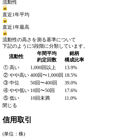
流動性
直近1年平均
直近1年最高
流動性の高さを測る基準について
下記のように5段階に分類しています。
年間平均
銘柄
流動性
約定回数
構成比率
① 高い
1,000回以上
13.9%
② やや高い
400回〜1,000回
18.5%
③ 中位
50回〜400回
39.0%
④ やや低い
10回〜50回
17.6%
⑤ 低い
10回未満
11.0%
閉じる
信用取引
(単位：株)