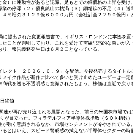
と金）に連動性があると認識。足もとでの銅価格の上昇を受け
操業の停滞（２）優良鉱山の枯渇（３）銅精鉱の不足（４）送
．４％増の３１２９億６０００万円（会社計画２２９０億円）
局に提出された変更報告書で、イギリス・ロンドンに本拠を置
したことが判明しており、これを受けて需給思惑的な買いが入
おり、報告義務発生日は６月２日となっている。
イレクト ２０２６．６．９」を配信。今後発売するタイトル
リメイク作品が新作に比べて多いと受け止めたユーザーは一定
末商戦を巡る不透明感も意識されたもよう。株価は直近で戻り
 本日終値
関連が再び売り込まれる展開となった。前日の米国株市場では
りが目立った。フィラデルフィア半導体株指数（ＳＯＸ指数）
性が強く意識されるなか、市場センチメントが冷やされている
いるとはいえ、スピード警戒感の拭えない半導体セクターの時