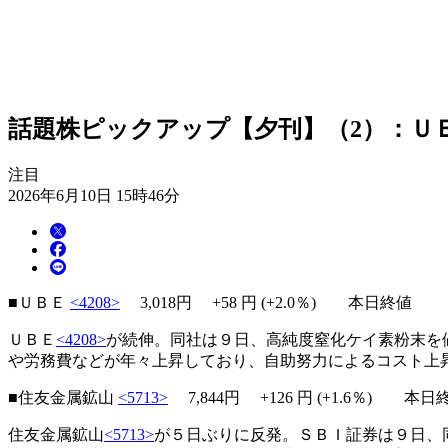
話題株ピックアップ【夕刊】（2）：Ｕ
注目
2026年6月10日 15時46分
■ＵＢＥ
<4208>
3,018円
+58
円 (+2.0％) 本日終値
ＵＢＥ
<4208>
が続伸。同社は９日、高純度窒化ケイ素粉末を
や労務費などが年々上昇しており、自助努力によるコスト上
■住友金属鉱山
<5713>
7,844円
+126
円 (+1.6％) 本日
住友金属鉱山
<5713>
が５日ぶりに反発。ＳＢＩ証券は９日、