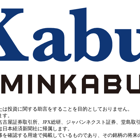
たは投資に関する助言をすることを目的としておりません。
ます。
PX総研、ジャパンネクスト証券、堂島取引所、China Investment 
は日本経済新聞社に帰属します。
移を確認する用途で掲載しているものであり、その銘柄の将来