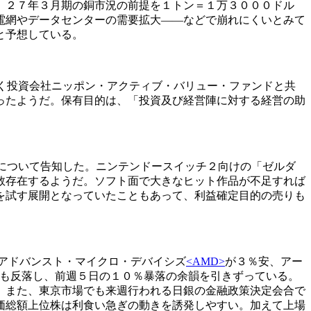
、２７年３月期の銅市況の前提を１トン＝１万３０００ドル
電網やデータセンターの需要拡大――などで崩れにくいとみて
と予想している。
く投資会社ニッポン・アクティブ・バリュー・ファンドと共
ったようだ。保有目的は、「投資及び経営陣に対する経営の助
について告知した。ニンテンドースイッチ２向けの「ゼルダ
数存在するようだ。ソフト面で大きなヒット作品が不足すれば
を試す展開となっていたこともあって、利益確定目的の売りも
アドバンスト・マイクロ・デバイシズ
<AMD>
が３％安、アー
も反落し、前週５日の１０％暴落の余韻を引きずっている。
。また、東京市場でも来週行われる日銀の金融政策決定会合で
価総額上位株は利食い急ぎの動きを誘発しやすい。加えて上場