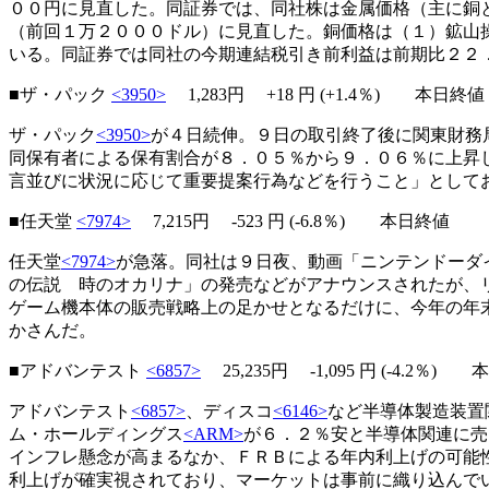
００円に見直した。同証券では、同社株は金属価格（主に銅
（前回１万２０００ドル）に見直した。銅価格は（１）鉱山
いる。同証券では同社の今期連結税引き前利益は前期比２２
■ザ・パック
<3950>
1,283円
+18
円 (+1.4％) 本日終値
ザ・パック
<3950>
が４日続伸。９日の取引終了後に関東財務
同保有者による保有割合が８．０５％から９．０６％に上昇
言並びに状況に応じて重要提案行為などを行うこと」として
■任天堂
<7974>
7,215円
-523
円 (-6.8％) 本日終値
任天堂
<7974>
が急落。同社は９日夜、動画「ニンテンドーダ
の伝説 時のオカリナ」の発売などがアナウンスされたが、
ゲーム機本体の販売戦略上の足かせとなるだけに、今年の年
かさんだ。
■アドバンテスト
<6857>
25,235円 -1,095 円 (-4.2％)
アドバンテスト
<6857>
、ディスコ
<6146>
など半導体製造装置
ム・ホールディングス
<ARM>
が６．２％安と半導体関連に売
インフレ懸念が高まるなか、ＦＲＢによる年内利上げの可能
利上げが確実視されており、マーケットは事前に織り込んで