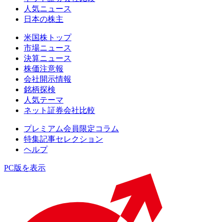
人気ニュース
日本の株主
米国株トップ
市場ニュース
決算ニュース
株価注意報
会社開示情報
銘柄探検
人気テーマ
ネット証券会社比較
プレミアム会員限定コラム
特集記事セレクション
ヘルプ
PC版を表示