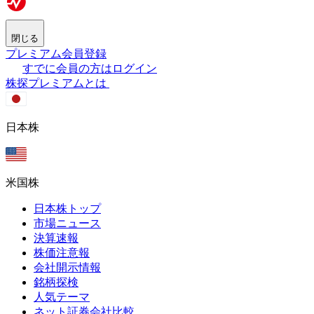
閉じる
プレミアム会員登録
すでに会員の方はログイン
株探プレミアムとは
日本株
米国株
日本株トップ
市場ニュース
決算速報
株価注意報
会社開示情報
銘柄探検
人気テーマ
ネット証券会社比較