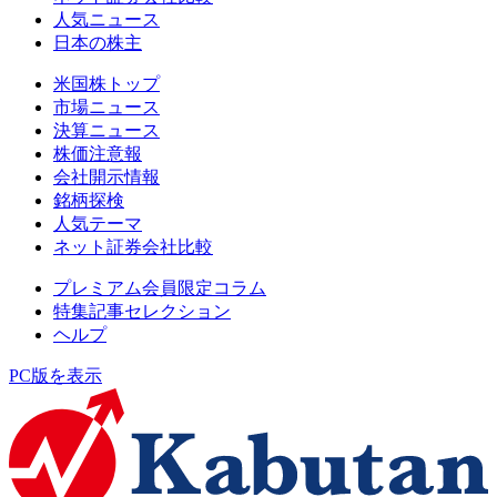
人気ニュース
日本の株主
米国株トップ
市場ニュース
決算ニュース
株価注意報
会社開示情報
銘柄探検
人気テーマ
ネット証券会社比較
プレミアム会員限定コラム
特集記事セレクション
ヘルプ
PC版を表示