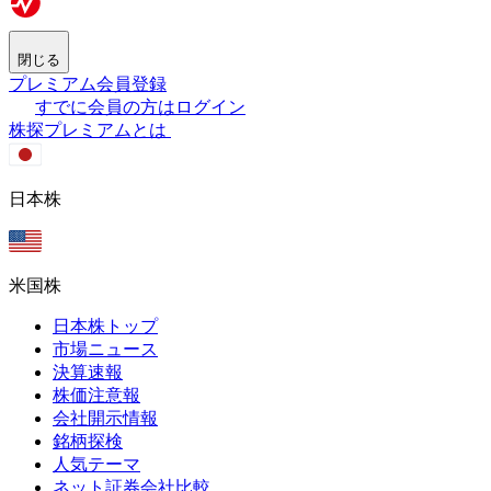
閉じる
プレミアム会員登録
すでに会員の方はログイン
株探プレミアムとは
日本株
米国株
日本株トップ
市場ニュース
決算速報
株価注意報
会社開示情報
銘柄探検
人気テーマ
ネット証券会社比較