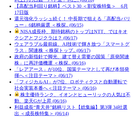
【高配当利回り銘柄】ベスト30 ＜割安株特集＞ 6月
17日版
還元強化ラッシュ続く！ 中長期で狙える「高配当バリ
ュー」6銘柄厳選 ＜株探.. (06/15)
NISA成長枠、期待銘柄のトップはNTT、ではキオ
クシアとフジクラは？ (06/17)
ウェアラブル最前線、AI技術で輝き放つ「スマートグ
ラス」関連株 ＜株探トップ.. (06/17)
政府の新指針で脚光、建て替え需要の国策「原発関連
株」に再評価機運 ＜株探.. (06/16)
「レアアース」が10位、国策テーマとして再び本領発
揮へ＜注目テーマ＞ (06/17)
「フィジカルAI」が7位、ロボティクスと自動運転で
社会実装本番へ＜注目テーマ＞ (06/16)
株主優待ランク、イオンとヒューリックの人気は不
動、楽天Gが上昇 (06/16)
利益成長“青天井”銘柄リスト【総集編】第3弾 34社選
出 ＜成長株特集＞ (06/14)