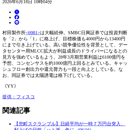
2026年6月18日 10時04分
村田製作所
<6981>
は大幅続伸。SMBC日興証券では投資判断
を「2」から「1」に格上げ、目標株価も4000円から13400円
にまで引き上げている。高い競争優位性を背景として、デー
タセンター用MLCC拡大が利益成長のドライバーになるとの
見方を強めているもよう。28年3月期営業利益は6100億円を
予想、コンセンサスを約1000億円上回るとみている。キャッ
シュフロー創出力や還元膂力も一段と向上としている。な
お、同証券では太陽誘電は格下げしている。
《YY》
提供：フィスコ
関連記事
【兜町スクランブル】日経平均が一時７万円台突入、
利上げの日銀「ハト派」色に.. (06/16)