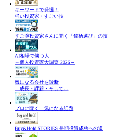
キーワードで発掘！
強い投資家・すごい技
すご腕投資家さんに聞く「銘柄選び」の技
AI相場で勝つ人
～個人投資家大調査-2026～
気になる会社を診断
成長・課題・そして…
プロに聞く 気になる話題
Buy&Hold STORIES 長期投資成功への道