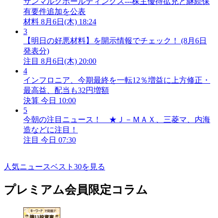
サンマルクホールディングス---株主優待拡充と継続保
有要件追加を公表
材料
8月6日(木) 18:24
3
【明日の好悪材料】を開示情報でチェック！ (8月6日
発表分)
注目
8月6日(木) 20:00
4
インフロニア、今期最終を一転12％増益に上方修正・
最高益、配当も32円増額
決算
今日 10:00
5
今朝の注目ニュース！ ★Ｊ－ＭＡＸ、三菱マ、内海
造などに注目！
注目
今日 07:30
人気ニュースベスト30を見る
プレミアム会員限定コラム