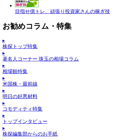
目指せ億トレ、頑張り投資家さんの稼ぎ技
お勧めコラム・特集
▸
株探トップ特集
▸
著名人コーナー 珠玉の相場コラム
▸
相場観特集
▸
米国株・最前線
▸
明日の好悪材料
▸
コモディティ特集
▸
トップインタビュー
▸
株探編集部からのお手紙