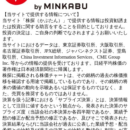
【当サイトで提供する情報について】
当サイト「株探（かぶたん）」で提供する情報は投資勧誘ま
たは投資に関する助言をすることを目的としておりません。
投資の決定は、ご自身の判断でなされますようお願いいたし
ます。
当サイトにおけるデータは、東京証券取引所、大阪取引所、
名古屋証券取引所、JPX総研、ジャパンネクスト証券、堂島
取引所、China Investment Information Services、CME Group
Inc. 等からの情報の提供を受けております。日経平均株価の
著作権は日本経済新聞社に帰属します。
株探に掲載される株価チャートは、その銘柄の過去の株価推
移を確認する用途で掲載しているものであり、その銘柄の将
来の価値の動向を示唆あるいは保証するものではなく、ま
た、売買を推奨するものではありません。
決算を扱う記事における「サプライズ決算」とは、決算情報
として注目に値するかという観点から、発表された決算のサ
プライズ度（当該会社の本決算か各四半期であるか、業績予
想の修正か配当予想の修正であるか、及びそこで発表された
決算結果ならびに当該会社が過去に公表した業績予想・配当