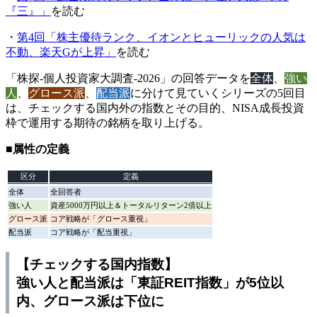
『三』」
を読む
・
第4回「株主優待ランク、イオンとヒューリックの人気は
不動、楽天Gが上昇」
を読む
「株探-個人投資家大調査-2026」の回答データを
全体
、
強い
人
、
グロース派
、
配当派
に分けて見ていくシリーズの5回目
は、チェックする国内外の指数とその目的、NISA成長投資
枠で運用する期待の銘柄を取り上げる。
■属性の定義
区分
定義
全体
全回答者
強い人
資産5000万円以上＆トータルリターン2倍以上
グロース派
コア戦略が「グロース重視」
配当派
コア戦略が「配当重視」
【チェックする国内指数】
強い人と配当派は「東証REIT指数」が5位以
内、グロース派は下位に