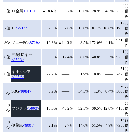
4兆
5位
JX金属
<5016>
▲18.6％
38.7%
15.6%
28.9%
4.3%
2569億
円
12兆
7位
JT
<2914>
9.3%
7.6%
13.0%
81.7%
10.6%
1980億
円
9519億
8位
ソニーFG
<8729>
10.3%
▲11.6％
8.5%
172.0%
4.1%
円
1兆
三菱HCキャ
8位
5.3%
17.4%
8.6%
40.8%
3.5%
9283億
<8593>
円
51兆
キオクシア
8位
22.2%
――
51.9%
0.0%
――
7493億
<285A>
円
40兆
11
SBG
<9984>
5.9%
――
34.3%
1.3%
0.4%
5655億
位
円
8兆
12
フジクラ
<5803>
13.6%
43.2%
32.5%
39.5%
12.8%
4108億
位
円
14兆
12
伊藤忠
<8001>
2.1%
2.7%
14.6%
51.5%
4.8%
7355億
位
円