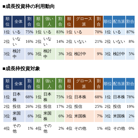
■成長投資枠の利用動向
順
割
順
強い
割
順
グロース
割
全体
順位
配当派
割合
位
合
位
人
合
位
派
合
1位
いる
75%
1位
いる
83%
1位
いる
70%
1位
いる
87%
いな
いな
2位
16%
2位
14%
2位
いない
21%
2位
いない
8%
い
い
検討
検討
3位
9%
3位
3%
3位
検討中
9%
3位
検討中
5%
中
中
■成長枠投資対象
順
割
順
強い
割
順
グロース
割
全体
順位
配当派
割合
位
合
位
人
合
位
派
合
日本
日本
1位
68%
1位
75%
1位
日本株
68%
1位
日本株
78%
株
株
2位
投信
26%
2位
投信
17%
2位
投信
25%
2位
投信
19%
米国
米国
3位
6%
3位
6%
3位
米国株
7%
3位
米国株
2%
株
株
その
その
4位
1%
4位
2%
4位
その他
1%
4位
その他
0%
他
他