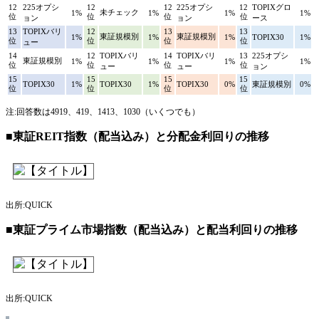
12
225オプシ
12
12
225オプシ
12
TOPIXグロ
未チェック
1%
1%
1%
1%
位
位
位
位
ョン
ョン
ース
13
TOPIXバリ
12
13
13
東証規模別
東証規模別
1%
1%
1%
TOPIX30
1%
位
位
位
位
ュー
14
12
TOPIXバリ
14
TOPIXバリ
13
225オプシ
東証規模別
1%
1%
1%
1%
位
位
位
位
ュー
ュー
ョン
15
15
15
15
TOPIX30
1%
TOPIX30
1%
TOPIX30
0%
東証規模別
0%
位
位
位
位
注:回答数は4919、419、1413、1030（いくつでも）
■東証REIT指数（配当込み）と分配金利回りの推移
出所:QUICK
■東証プライム市場指数（配当込み）と配当利回りの推移
出所:QUICK