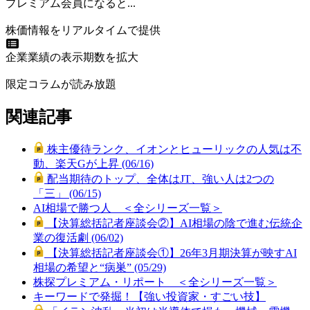
プレミアム会員になると...
株価情報をリアルタイムで提供
企業業績の表示期数を拡大
限定コラムが読み放題
関連記事
株主優待ランク、イオンとヒューリックの人気は不
動、楽天Gが上昇 (06/16)
配当期待のトップ、全体はJT、強い人は2つの
「三」 (06/15)
AI相場で勝つ人 ＜全シリーズ一覧＞
【決算総括記者座談会②】AI相場の陰で進む伝統企
業の復活劇 (06/02)
【決算総括記者座談会①】26年3月期決算が映すAI
相場の希望と“病巣” (05/29)
株探プレミアム・リポート ＜全シリーズ一覧＞
キーワードで発掘！【強い投資家・すごい技】