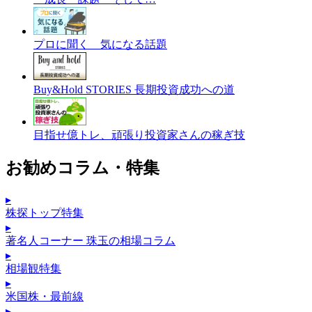
プロに聞く 気になる話題
Buy&Hold STORIES 長期投資成功への道
目指せ億トレ、頑張り投資家さんの稼ぎ技
お勧めコラム・特集
▸
株探トップ特集
▸
著名人コーナー 珠玉の相場コラム
▸
相場観特集
▸
米国株・最前線
▸