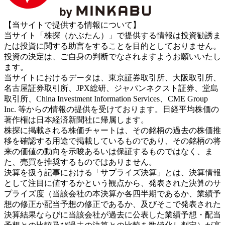
【当サイトで提供する情報について】
当サイト「株探（かぶたん）」で提供する情報は投資勧誘ま
たは投資に関する助言をすることを目的としておりません。
投資の決定は、ご自身の判断でなされますようお願いいたし
ます。
当サイトにおけるデータは、東京証券取引所、大阪取引所、
名古屋証券取引所、JPX総研、ジャパンネクスト証券、堂島
取引所、China Investment Information Services、CME Group
Inc. 等からの情報の提供を受けております。日経平均株価の
著作権は日本経済新聞社に帰属します。
株探に掲載される株価チャートは、その銘柄の過去の株価推
移を確認する用途で掲載しているものであり、その銘柄の将
来の価値の動向を示唆あるいは保証するものではなく、ま
た、売買を推奨するものではありません。
決算を扱う記事における「サプライズ決算」とは、決算情報
として注目に値するかという観点から、発表された決算のサ
プライズ度（当該会社の本決算か各四半期であるか、業績予
想の修正か配当予想の修正であるか、及びそこで発表された
決算結果ならびに当該会社が過去に公表した業績予想・配当