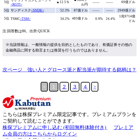
リゲッティコンピューティ
5位
▲12.5％
69億ドル
――
――
<RGTI>
ル円
5位
サンディスク
<SNDK>
52.3%
87億ドル
――
――
2949億ドル
1兆9714億
5位
483億ドル
TSMC
<TSM>
34.2%
0.9%
24.4%
ドル
注:回答数は86。出所:QUICK
※当該情報は、一般情報の提供を目的としたものであり、有価証券その他の
金融商品に関する助言または推奨を行うものではありません。
次ページ 強い人とグロース派と配当派が期待する銘柄は？
<
１
２
３
４
>
こちらは
株探プレミアム限定記事
です。プレミアムプランを
ご契約して読むことができます。
株探プレミアムに申し込む
(初回無料体験付き)
プレミア
ム会員の方はこちらからログイン