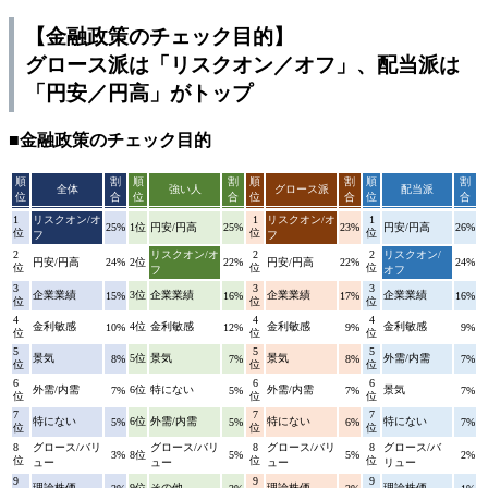
【金融政策のチェック目的】
グロース派は「リスクオン／オフ」、配当派は
「円安／円高」がトップ
■金融政策のチェック目的
順
割
順
割
順
割
順
割
全体
強い人
グロース派
配当派
位
合
位
合
位
合
位
合
1
リスクオン/オ
1
リスクオン/オ
1
25%
1位
円安/円高
25%
23%
円安/円高
26%
位
位
位
フ
フ
2
リスクオン/オ
2
2
リスクオン/
円安/円高
24%
2位
22%
円安/円高
22%
24%
位
位
位
フ
オフ
3
3
3
企業業績
3位
企業業績
企業業績
企業業績
15%
16%
17%
16%
位
位
位
4
4
4
金利敏感
4位
金利敏感
金利敏感
金利敏感
10%
12%
9%
9%
位
位
位
5
5
5
景気
5位
景気
景気
外需/内需
8%
7%
8%
7%
位
位
位
6
6
6
外需/内需
6位
特にない
外需/内需
景気
7%
5%
7%
7%
位
位
位
7
7
7
特にない
6位
外需/内需
特にない
特にない
5%
5%
6%
7%
位
位
位
8
グロース/バリ
グロース/バリ
8
グロース/バリ
8
グロース/バ
3%
8位
5%
5%
2%
位
位
位
ュー
ュー
ュー
リュー
9
9
9
理論株価
9位
その他
理論株価
理論株価