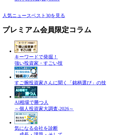
人気ニュースベスト30を見る
プレミアム会員限定コラム
キーワードで発掘！
強い投資家・すごい技
すご腕投資家さんに聞く「銘柄選び」の技
AI相場で勝つ人
～個人投資家大調査-2026～
気になる会社を診断
成長・課題・そして…