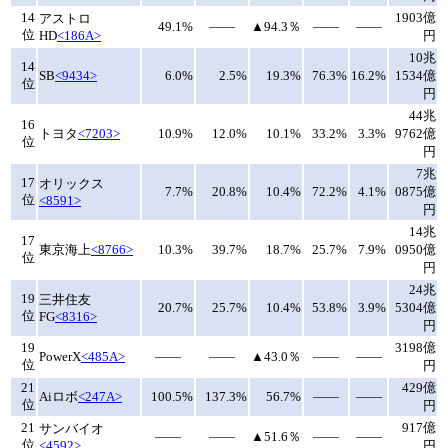
14
1903億
アストロ
49.1%
――
▲94.3％
――
――
位
HD
<186A>
円
10兆
14
SB
<9434>
6.0%
2.5%
19.3%
76.3%
16.2%
1534億
位
円
44兆
16
トヨタ
<7203>
10.9%
12.0%
10.1%
33.2%
3.3%
9762億
位
円
7兆
17
オリックス
7.7%
20.8%
10.4%
72.2%
4.1%
0875億
位
<8591>
円
14兆
17
東京海上
<8766>
10.3%
39.7%
18.7%
25.7%
7.9%
0950億
位
円
24兆
19
三井住友
20.7%
25.7%
10.4%
53.8%
3.9%
5304億
位
FG
<8316>
円
19
3198億
PowerX
<485A>
――
――
▲43.0％
――
――
位
円
21
429億
Aiロボ
<247A>
100.5%
137.3%
56.7%
――
――
位
円
21
917億
サンバイオ
――
――
▲51.6％
――
――
位
<4592>
円