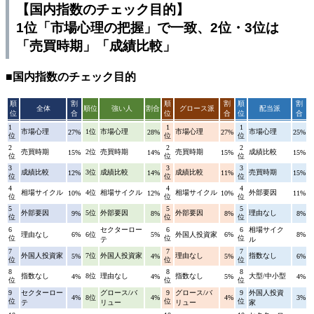
【国内指数のチェック目的】
1位「市場心理の把握」で一致、2位・3位は
「売買時期」「成績比較」
■国内指数のチェック目的
順
割
順
割
順
割
全体
順位
強い人
割合
グロース派
配当派
位
合
位
合
位
合
1
1
1
市場心理
1位
市場心理
市場心理
市場心理
27%
28%
27%
25%
位
位
位
2
2
2
売買時期
2位
売買時期
売買時期
成績比較
15%
14%
15%
15%
位
位
位
3
3
3
成績比較
3位
成績比較
成績比較
売買時期
12%
14%
11%
15%
位
位
位
4
4
4
相場サイクル
4位
相場サイクル
相場サイクル
外部要因
10%
12%
10%
11%
位
位
位
5
5
5
外部要因
5位
外部要因
外部要因
理由なし
9%
8%
8%
8%
位
位
位
6
セクターロー
6
6
相場サイク
理由なし
6%
6位
5%
外国人投資家
6%
8%
位
位
位
テ
ル
7
7
7
外国人投資家
7位
外国人投資家
理由なし
指数なし
5%
4%
5%
6%
位
位
位
8
8
8
指数なし
8位
理由なし
指数なし
大型/中小型
4%
4%
5%
4%
位
位
位
9
セクターロー
グロース/バ
9
グロース/バ
9
外国人投資
4%
8位
4%
4%
3%
位
位
位
テ
リュー
リュー
家