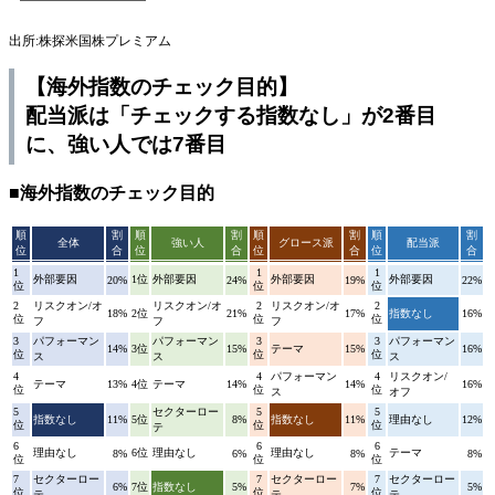
出所:株探米国株プレミアム
【海外指数のチェック目的】
配当派は「チェックする指数なし」が2番目
に、強い人では7番目
■海外指数のチェック目的
順
割
順
割
順
割
順
割
全体
強い人
グロース派
配当派
位
合
位
合
位
合
位
合
1
1
1
外部要因
1位
外部要因
外部要因
外部要因
20%
24%
19%
22%
位
位
位
2
リスクオン/オ
リスクオン/オ
2
リスクオン/オ
2
18%
2位
21%
17%
指数なし
16%
位
位
位
フ
フ
フ
3
パフォーマン
パフォーマン
3
3
パフォーマン
14%
3位
15%
テーマ
15%
16%
位
位
位
ス
ス
ス
4
4
パフォーマン
4
リスクオン/
テーマ
13%
4位
テーマ
14%
14%
16%
位
位
位
ス
オフ
5
セクターロー
5
5
指数なし
11%
5位
8%
指数なし
11%
理由なし
12%
位
位
位
テ
6
6
6
理由なし
6位
理由なし
理由なし
テーマ
8%
6%
8%
8%
位
位
位
7
セクターロー
7
セクターロー
7
セクターロー
6%
7位
指数なし
5%
7%
5%
位
位
位
テ
テ
テ