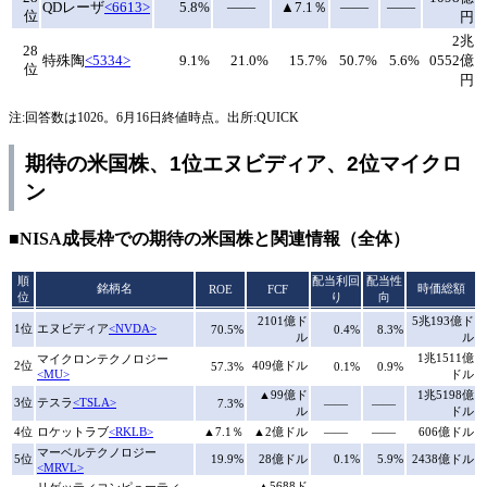
QDレーザ
<6613>
5.8%
――
▲7.1％
――
――
位
円
2兆
28
特殊陶
<5334>
9.1%
21.0%
15.7%
50.7%
5.6%
0552億
位
円
注:回答数は1026。6月16日終値時点。出所:QUICK
期待の米国株、1位エヌビディア、2位マイクロ
ン
■NISA成長枠での期待の米国株と関連情報（全体）
順
配当利回
配当性
銘柄名
時価総額
ROE
FCF
位
り
向
2101億ド
5兆193億ド
1位
エヌビディア
<NVDA>
70.5%
0.4%
8.3%
ル
ル
1兆1511億
マイクロンテクノロジー
2位
409億ドル
57.3%
0.1%
0.9%
<MU>
ドル
▲99億ド
1兆5198億
3位
テスラ
<TSLA>
7.3%
――
――
ル
ドル
4位
ロケットラブ
<RKLB>
▲7.1％
▲2億ドル
――
――
606億ドル
マーベルテクノロジー
5位
19.9%
28億ドル
0.1%
5.9%
2438億ドル
<MRVL>
▲5688ド