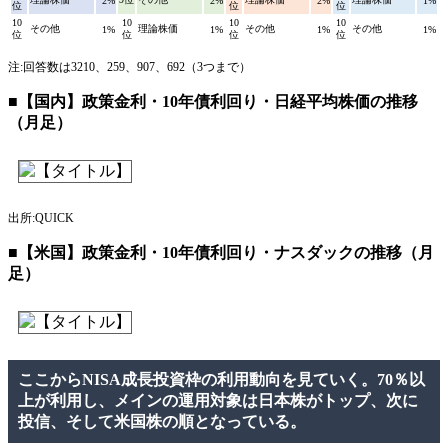
2%
2%
2%
1%
位
位
位
10
10
10
10
その他
理論株価
その他
その他
1%
1%
1%
1%
位
位
位
位
注:回答数は3210、259、907、692（3つまで）
■【国内】政策金利・10年債利回り・日経平均株価の推移
（月足）
出所:QUICK
■【米国】政策金利・10年債利回り・ナスダックの推移（月
足）
ここからNISA成長投資枠の利用動向を見ていく。70％以
上が利用し、メインの運用対象は日本株がトップ、次に
投信、そして米国株の順となっている。