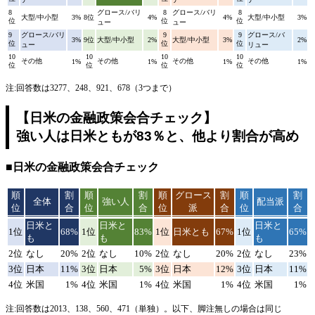
8
グロース/バリ
8
グロース/バリ
8
大型/中小型
3%
8位
4%
4%
大型/中小型
3%
位
位
位
ュー
ュー
9
グロース/バリ
9
9
グロース/バ
3%
9位
大型/中小型
2%
大型/中小型
3%
2%
位
位
位
ュー
リュー
10
10
10
10
その他
その他
その他
その他
1%
1%
1%
1%
位
位
位
位
注:回答数は3277、248、921、678（3つまで）
【日米の金融政策会合チェック】
強い人は日米ともが83％と、他より割合が高め
■日米の金融政策会合チェック
順
割
順
割
順
グロース
割
順
割
全体
強い人
配当派
位
合
位
合
位
派
合
位
合
日米と
日米と
日米と
1位
68%
1位
83%
1位
日米とも
67%
1位
65%
も
も
も
2位
なし
20%
2位
なし
10%
2位
なし
20%
2位
なし
23%
3位
日本
11%
3位
日本
5%
3位
日本
12%
3位
日本
11%
4位
米国
1%
4位
米国
1%
4位
米国
1%
4位
米国
1%
注:回答数は2013、138、560、471（単独）。以下、脚注無しの場合は同じ