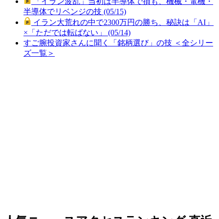
「イラン波乱」当初は半導体で損も、機械・電機・
半導体でリベンジの技 (05/15)
イラン大荒れの中で2300万円の勝ち、秘訣は「AI」
×「ただでは転ばない」 (05/14)
すご腕投資家さんに聞く「銘柄選び」の技 ＜全シリー
ズ一覧＞