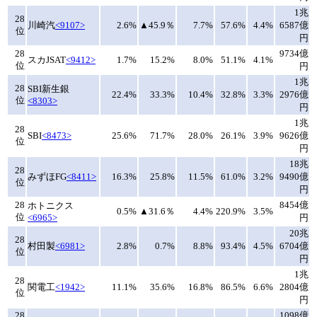
1兆
28
川崎汽
<9107>
2.6%
▲45.9％
7.7%
57.6%
4.4%
6587億
位
円
28
9734億
スカJSAT
<9412>
1.7%
15.2%
8.0%
51.1%
4.1%
位
円
1兆
28
SBI新生銀
22.4%
33.3%
10.4%
32.8%
3.3%
2976億
位
<8303>
円
1兆
28
SBI
<8473>
25.6%
71.7%
28.0%
26.1%
3.9%
9626億
位
円
18兆
28
みずほFG
<8411>
16.3%
25.8%
11.5%
61.0%
3.2%
9490億
位
円
28
8454億
ホトニクス
0.5%
▲31.6％
4.4%
220.9%
3.5%
位
<6965>
円
20兆
28
村田製
<6981>
2.8%
0.7%
8.8%
93.4%
4.5%
6704億
位
円
1兆
28
関電工
<1942>
11.1%
35.6%
16.8%
86.5%
6.6%
2804億
位
円
28
1098億