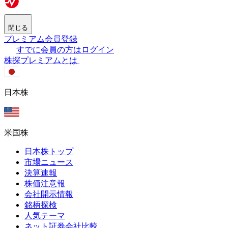
閉じる
プレミアム会員登録
すでに会員の方はログイン
株探プレミアムとは
日本株
米国株
日本株トップ
市場ニュース
決算速報
株価注意報
会社開示情報
銘柄探検
人気テーマ
ネット証券会社比較