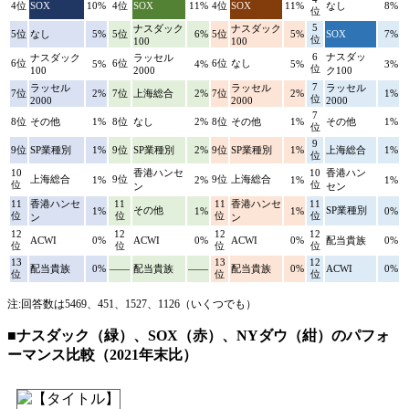
4位
SOX
10%
4位
SOX
11%
4位
SOX
11%
なし
8%
位
5
ナスダック
ナスダック
5位
なし
5%
5位
6%
5位
5%
SOX
7%
位
100
100
6
ナスダッ
ナスダック
ラッセル
6位
6位
6位
なし
5%
4%
5%
3%
位
100
2000
ク100
7
ラッセル
ラッセル
ラッセル
7位
2%
7位
上海総合
2%
7位
2%
1%
位
2000
2000
2000
7
8位
その他
1%
8位
なし
2%
8位
その他
1%
その他
1%
位
9
9位
SP業種別
1%
9位
SP業種別
2%
9位
SP業種別
1%
上海総合
1%
位
10
香港ハンセ
10
香港ハン
上海総合
9位
9位
上海総合
1%
2%
1%
1%
位
位
ン
セン
11
香港ハンセ
11
11
香港ハンセ
11
その他
SP業種別
1%
1%
1%
0%
位
位
位
位
ン
ン
12
12
12
12
ACWI
0%
ACWI
0%
ACWI
0%
配当貴族
0%
位
位
位
位
13
13
12
配当貴族
0%
――
配当貴族
――
配当貴族
0%
ACWI
0%
位
位
位
注:回答数は5469、451、1527、1126（いくつでも）
■ナスダック（緑）、SOX（赤）、NYダウ（紺）のパフォ
ーマンス比較（2021年末比）