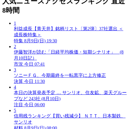
人気ニュースアクセスランキング
直近
8時間
1
利益成長【青天井】銘柄リスト〔第2弾〕37社選出 ＜
成長株特集＞
特集
8月9日(日) 19:30
2
伊藤智洋が読む「日経平均株価・短期シナリオ」 (8
月10日記）
市況
今日 07:41
3
ソニーＦＧ、今期最終を一転黒字に上方修正
決算
今日 11:30
4
本日の決算発表予定 … サンリオ、住友鉱、楽天グルー
プなど 243社 (8月10日)
注目
今日 06:00
5
信用残ランキング【買い残減少】 ＮＴＴ、日本製鉄、
サンリオ
材料
8月9日(日) 08:00