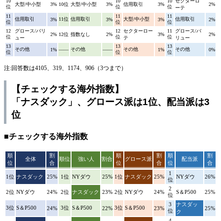
10
10
10
セクターロ
大型/中小型
3%
10位
大型/中小型
3%
信用取引
3%
2%
位
位
位
ーテ
11
11
11
信用取引
11位
信用取引
大型/中小型
信用取引
3%
3%
3%
2%
位
位
位
12
グロース/バリ
12
セクターロー
11
グロース/バ
2%
12位
指数なし
2%
3%
2%
位
位
位
ュー
テ
リュー
13
13
13
その他
その他
その他
その他
1%
――
――
1%
0%
位
位
位
注:回答数は4105、319、1174、906（3つまで）
【チェックする海外指数】
「ナスダック」、グロース派は1位、配当派は3
位
■チェックする海外指数
順
割
順
割
順
割
全体
順位
強い人
割合
グロース派
配当派
位
合
位
合
位
合
1
1位
ナスダック
25%
1位
NYダウ
25%
1位
ナスダック
25%
NYダウ
26%
位
2
2位
NYダウ
24%
2位
ナスダック
23%
2位
NYダウ
24%
S＆P500
25%
位
3
ナスダッ
3位
S＆P500
3位
S＆P500
3位
S＆P500
24%
22%
23%
25%
位
ク
4