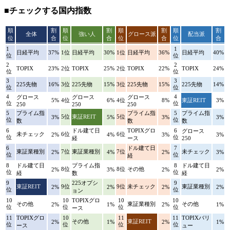
■チェックする国内指数
順
割
順
割
順
割
順
割
全体
強い人
グロース派
配当派
位
合
位
合
位
合
位
合
1
1
日経平均
37%
1位
日経平均
30%
1位
日経平均
36%
日経平均
40%
位
位
2
2
TOPIX
23%
2位
TOPIX
25%
2位
TOPIX
22%
TOPIX
24%
位
位
3
3
225先物
16%
3位
225先物
15%
3位
225先物
15%
225先物
14%
位
位
4
4
グロース
グロース
グロース
5%
4位
6%
4位
8%
東証REIT
3%
位
位
250
250
250
5
プライム指
プライム指
5
プライム指
5位
東証REIT
5位
3%
5%
3%
3%
位
位
数
数
数
6
ドル建て日
TOPIXグロ
6
グロース
未チェック
6位
6位
2%
4%
3%
3%
位
位
経
ース
250
6
ドル建て日
7
東証業種別
7位
東証業種別
7位
未チェック
2%
4%
2%
3%
位
位
経
8
ドル建て日
プライム指
8
ドル建て日
8位
8位
その他
2%
3%
2%
2%
位
位
経
数
経
9
225オプシ
9
東証REIT
9位
9位
未チェック
東証業種別
2%
2%
2%
2%
位
位
ョン
10
10
TOPIXグロ
10
10
その他
東証業種別
その他
2%
1%
2%
1%
位
位
位
位
ース
11
TOPIXグロ
10
11
11
TOPIXバリ
その他
東証REIT
2%
1%
2%
1%
位
位
位
位
ース
ュー