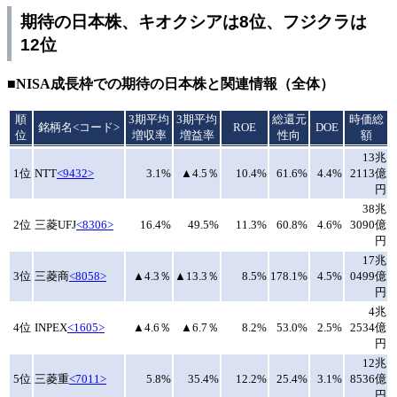
期待の日本株、キオクシアは8位、フジクラは
12位
■NISA成長枠での期待の日本株と関連情報（全体）
順
3期平均
3期平均
総還元
時価総
銘柄名<コード>
ROE
DOE
位
増収率
増益率
性向
額
13兆
1位
NTT
<9432>
3.1%
▲4.5％
10.4%
61.6%
4.4%
2113億
円
38兆
2位
三菱UFJ
<8306>
16.4%
49.5%
11.3%
60.8%
4.6%
3090億
円
17兆
3位
三菱商
<8058>
▲4.3％
▲13.3％
8.5%
178.1%
4.5%
0499億
円
4兆
4位
INPEX
<1605>
▲4.6％
▲6.7％
8.2%
53.0%
2.5%
2534億
円
12兆
5位
三菱重
<7011>
5.8%
35.4%
12.2%
25.4%
3.1%
8536億
円