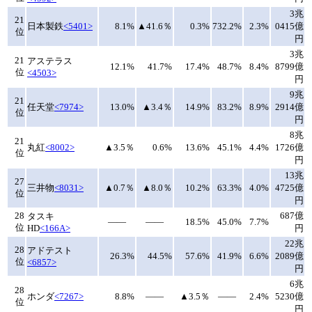
3兆
21
日本製鉄
<5401>
8.1%
▲41.6％
0.3%
732.2%
2.3%
0415億
位
円
3兆
21
アステラス
12.1%
41.7%
17.4%
48.7%
8.4%
8799億
位
<4503>
円
9兆
21
任天堂
<7974>
13.0%
▲3.4％
14.9%
83.2%
8.9%
2914億
位
円
8兆
21
丸紅
<8002>
▲3.5％
0.6%
13.6%
45.1%
4.4%
1726億
位
円
13兆
27
三井物
<8031>
▲0.7％
▲8.0％
10.2%
63.3%
4.0%
4725億
位
円
28
687億
タスキ
――
――
18.5%
45.0%
7.7%
位
HD
<166A>
円
22兆
28
アドテスト
26.3%
44.5%
57.6%
41.9%
6.6%
2089億
位
<6857>
円
6兆
28
ホンダ
<7267>
8.8%
――
▲3.5％
――
2.4%
5230億
位
円