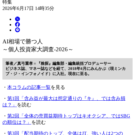
特集
2026年6月17日 14時35分
AI相場で勝つ人
～個人投資家大調査-2026～
筆者／真弓重孝 = 『株探』編集部・編集統括プロデューサー
ビジネス誌、マネー誌などを経て、2018年4月にみんかぶ（現ミンカ
ブ・ジ・インフォノイド）に入社。現在に至る。
・
本コラムの記事一覧
を見る
・
第1回「含み益が最大は想定通りの『キ』、では含み損
は？」
を読む
・
第2回「全体の売買益期待トップはキオクシア、ではSBG
の順位は？」
を読む
・
第3回「配当期待のトップ、全体はJT、強い人は2つの