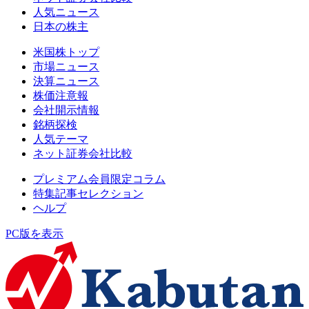
人気ニュース
日本の株主
米国株トップ
市場ニュース
決算ニュース
株価注意報
会社開示情報
銘柄探検
人気テーマ
ネット証券会社比較
プレミアム会員限定コラム
特集記事セレクション
ヘルプ
PC版を表示