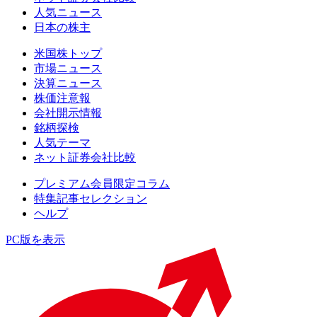
人気ニュース
日本の株主
米国株トップ
市場ニュース
決算ニュース
株価注意報
会社開示情報
銘柄探検
人気テーマ
ネット証券会社比較
プレミアム会員限定コラム
特集記事セレクション
ヘルプ
PC版を表示