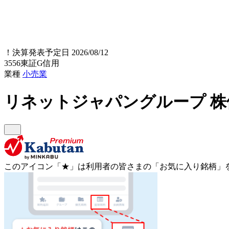
！
決算発表予定日 2026/08/12
3556
東証G
信用
業種
小売業
リネットジャパングループ
株
このアイコン
「★」
は利用者の皆さまの
「お気に入り銘柄」