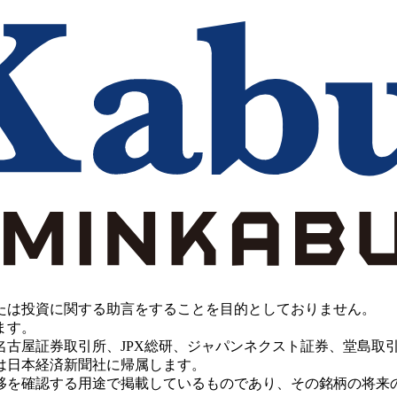
たは投資に関する助言をすることを目的としておりません。
ます。
PX総研、ジャパンネクスト証券、堂島取引所、China Investment 
は日本経済新聞社に帰属します。
移を確認する用途で掲載しているものであり、その銘柄の将来