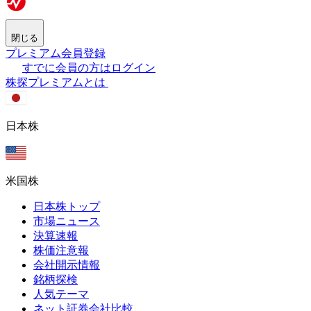
閉じる
プレミアム会員登録
すでに会員の方はログイン
株探プレミアムとは
日本株
米国株
日本株トップ
市場ニュース
決算速報
株価注意報
会社開示情報
銘柄探検
人気テーマ
ネット証券会社比較