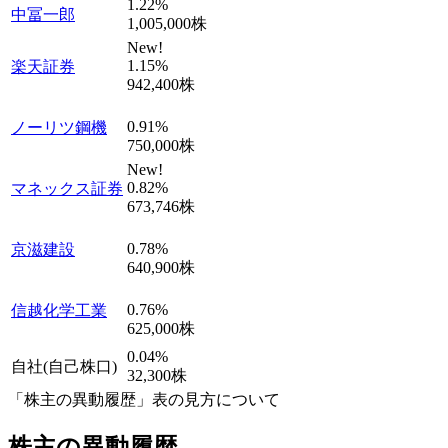
1.22
%
中冨一郎
1,005,000
株
New!
1.15
%
楽天証券
942,400
株
0.91
%
ノーリツ鋼機
750,000
株
New!
0.82
%
マネックス証券
673,746
株
0.78
%
京滋建設
640,900
株
0.76
%
信越化学工業
625,000
株
0.04
%
自社(自己株口)
32,300
株
「株主の異動履歴」表の見方について
株主の異動履歴