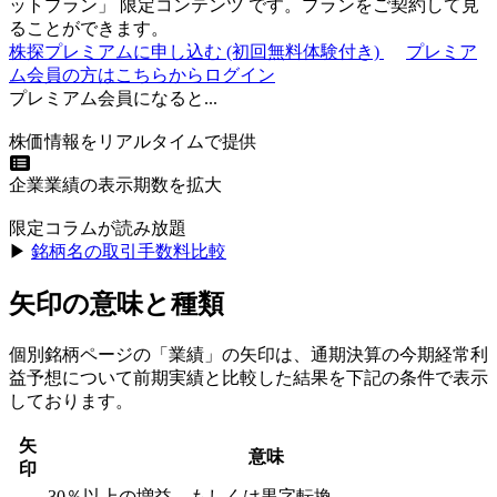
ットプラン
」
限定コンテンツ
です。プランをご契約して見
ることができます。
株探プレミアムに申し込む
(初回無料体験付き)
プレミア
ム会員の方はこちらからログイン
プレミアム会員になると...
株価情報をリアルタイムで提供
企業業績の表示期数を拡大
限定コラムが読み放題
▶︎
銘柄名の取引手数料比較
矢印の意味と種類
個別銘柄ページの「業績」の矢印は、通期決算の今期経常利
益予想について前期実績と比較した結果を下記の条件で表示
しております。
矢
意味
印
30％以上の増益、もしくは黒字転換