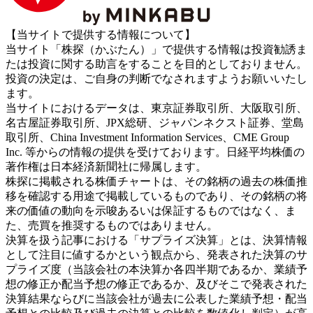
【当サイトで提供する情報について】
当サイト「株探（かぶたん）」で提供する情報は投資勧誘ま
たは投資に関する助言をすることを目的としておりません。
投資の決定は、ご自身の判断でなされますようお願いいたし
ます。
当サイトにおけるデータは、東京証券取引所、大阪取引所、
名古屋証券取引所、JPX総研、ジャパンネクスト証券、堂島
取引所、China Investment Information Services、CME Group
Inc. 等からの情報の提供を受けております。日経平均株価の
著作権は日本経済新聞社に帰属します。
株探に掲載される株価チャートは、その銘柄の過去の株価推
移を確認する用途で掲載しているものであり、その銘柄の将
来の価値の動向を示唆あるいは保証するものではなく、ま
た、売買を推奨するものではありません。
決算を扱う記事における「サプライズ決算」とは、決算情報
として注目に値するかという観点から、発表された決算のサ
プライズ度（当該会社の本決算か各四半期であるか、業績予
想の修正か配当予想の修正であるか、及びそこで発表された
決算結果ならびに当該会社が過去に公表した業績予想・配当