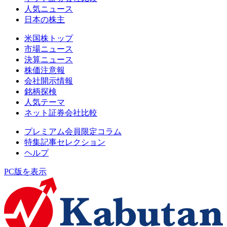
人気ニュース
日本の株主
米国株トップ
市場ニュース
決算ニュース
株価注意報
会社開示情報
銘柄探検
人気テーマ
ネット証券会社比較
プレミアム会員限定コラム
特集記事セレクション
ヘルプ
PC版を表示