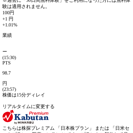
※過去に「30日間無料体験」をご利用になった方には無料体
験は適用されません。
100
円
+1
円
+1.01
%
業績
ー
(15:30)
PTS
98.7
円
(23:57)
株価は15分ディレイ
リアルタイムに変更する
こちらは株探プレミアム 「
日本株プラン
」 または 「
日米セ