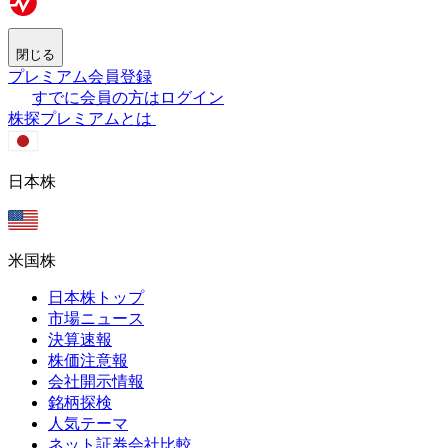
閉じる
プレミアム会員登録
すでに会員の方はログイン
株探プレミアムとは
日本株
米国株
日本株トップ
市場ニュース
決算速報
株価注意報
会社開示情報
銘柄探検
人気テーマ
ネット証券会社比較