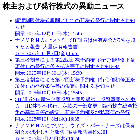
株主および発行株式の異動ニュース
譲渡制限付株式報酬としての新株式発行に関するお知
らせ
開示
2025年12月11日(木) 15:45
ナノＭＲＮＡについて、SBI証券は保有割合が5％を超
えたと報告 [大量保有報告書]
５％
2025年11月7日(金) 15:51
第三者割当による第22回新株予約権（行使価額修正条
項付）の発行に係る払込完了に関するお知らせ
開示
2025年10月30日(木) 15:30
第三者割当による第22回新株予約権（行使価額修正条
項付）の発行条件等の決定に関するお知らせ
開示
2025年10月15日(水) 15:45
SBI証券SBI新生企業投資と業務提携、投資事業への参
入、HD体制へ移行、定款の一部変更・臨時株主総会招
集の基準日等の設定、新株予約権及び私募債の発行
開示
2025年10月8日(水) 16:35
ナノＭＲＮＡについて、ウィズ・パートナーズは保有
割合が減少したと報告 [変更報告書No.28]
５％
2025年9月25日(木) 16:24