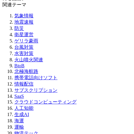
関連テーマ
気象情報
地震速報
防災
衛星運営
ゲリラ豪雨
台風対策
水害対策
火山噴火関連
BtoB
北極海航路
携帯電話向けソフト
情報配信
サブスクリプション
SaaS
クラウドコンピューティング
人工知能
生成AI
海運
運輸
物流テック