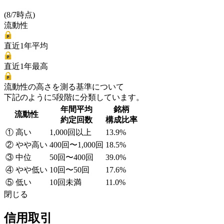
(8/7時点)
流動性
直近1年平均
直近1年最高
流動性の高さを測る基準について
下記のように5段階に分類しています。
年間平均
銘柄
流動性
約定回数
構成比率
① 高い
1,000回以上
13.9%
② やや高い
400回〜1,000回
18.5%
③ 中位
50回〜400回
39.0%
④ やや低い
10回〜50回
17.6%
⑤ 低い
10回未満
11.0%
閉じる
信用取引