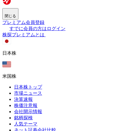
閉じる
プレミアム会員登録
すでに会員の方はログイン
株探プレミアムとは
日本株
米国株
日本株トップ
市場ニュース
決算速報
株価注意報
会社開示情報
銘柄探検
人気テーマ
ネット証券会社比較