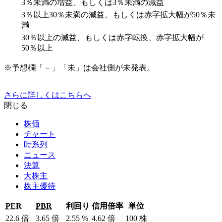
3％未満の増益、もしくは3％未満の減益
3％以上30％未満の減益、もしくは赤字拡大幅が50％未
満
30％以上の減益、もしくは赤字転換、赤字拡大幅が
50％以上
※予想欄「－」「未」は会社側が未発表。
さらに詳しくはこちらへ
閉じる
株価
チャート
時系列
ニュース
決算
大株主
株主優待
PER
PBR
利回り
信用倍率
単位
22.6
倍
3.65
倍
2.55
%
4.62
倍
100
株