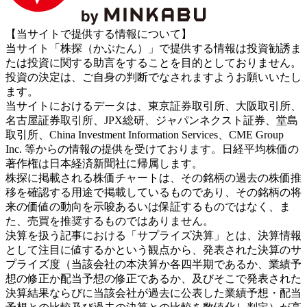
【当サイトで提供する情報について】
当サイト「株探（かぶたん）」で提供する情報は投資勧誘ま
たは投資に関する助言をすることを目的としておりません。
投資の決定は、ご自身の判断でなされますようお願いいたし
ます。
当サイトにおけるデータは、東京証券取引所、大阪取引所、
名古屋証券取引所、JPX総研、ジャパンネクスト証券、堂島
取引所、China Investment Information Services、CME Group
Inc. 等からの情報の提供を受けております。日経平均株価の
著作権は日本経済新聞社に帰属します。
株探に掲載される株価チャートは、その銘柄の過去の株価推
移を確認する用途で掲載しているものであり、その銘柄の将
来の価値の動向を示唆あるいは保証するものではなく、ま
た、売買を推奨するものではありません。
決算を扱う記事における「サプライズ決算」とは、決算情報
として注目に値するかという観点から、発表された決算のサ
プライズ度（当該会社の本決算か各四半期であるか、業績予
想の修正か配当予想の修正であるか、及びそこで発表された
決算結果ならびに当該会社が過去に公表した業績予想・配当