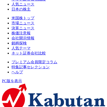
人気ニュース
日本の株主
米国株トップ
市場ニュース
決算ニュース
株価注意報
会社開示情報
銘柄探検
人気テーマ
ネット証券会社比較
プレミアム会員限定コラム
特集記事セレクション
ヘルプ
PC版を表示