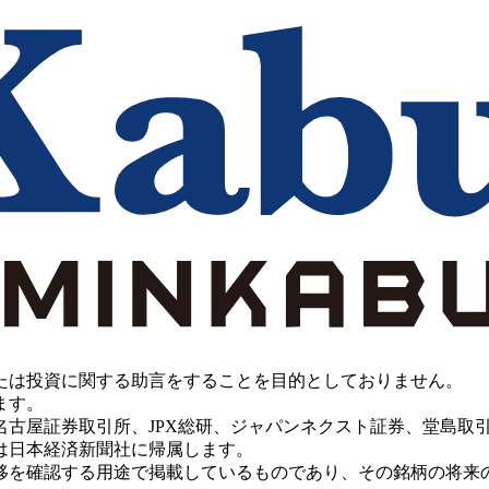
たは投資に関する助言をすることを目的としておりません。
ます。
PX総研、ジャパンネクスト証券、堂島取引所、China Investment 
は日本経済新聞社に帰属します。
移を確認する用途で掲載しているものであり、その銘柄の将来