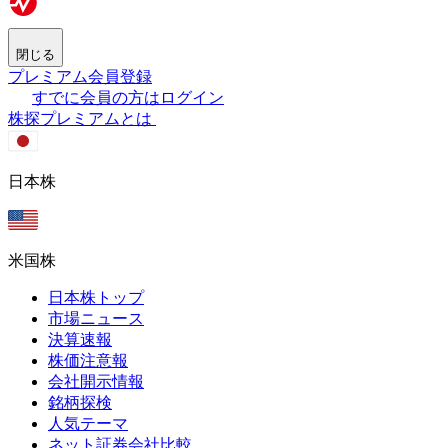
閉じる
プレミアム会員登録
すでに会員の方はログイン
株探プレミアムとは
日本株
米国株
日本株トップ
市場ニュース
決算速報
株価注意報
会社開示情報
銘柄探検
人気テーマ
ネット証券会社比較