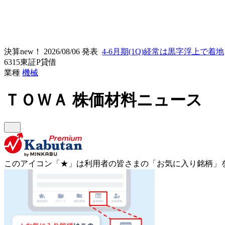
決算new！
2026/08/06 発表
4-6月期(1Q)経常は黒字浮上で着地
6315
東証P
貸借
業種
機械
ＴＯＷＡ
株価材料ニュース
このアイコン
「★」
は利用者の皆さまの
「お気に入り銘柄」