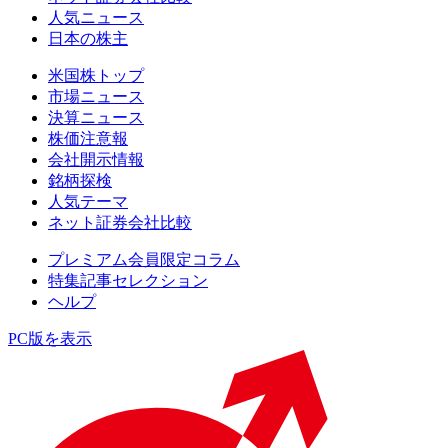
人気ニュース
日本の株主
米国株トップ
市場ニュース
決算ニュース
株価注意報
会社開示情報
銘柄探検
人気テーマ
ネット証券会社比較
プレミアム会員限定コラム
特集記事セレクション
ヘルプ
PC版を表示