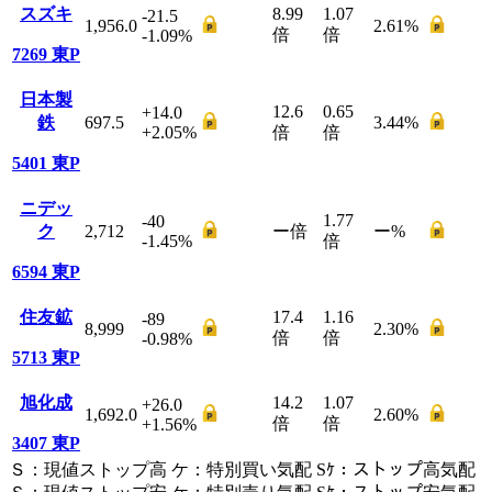
スズキ
8.99
1.07
-21.5
1,956.0
2.61
%
倍
倍
-1.09
%
7269
東P
日本製
12.6
0.65
+14.0
鉄
697.5
3.44
%
+2.05
%
倍
倍
5401
東P
ニデッ
1.77
-40
ク
2,712
ー
倍
ー
%
-1.45
%
倍
6594
東P
住友鉱
17.4
1.16
-89
8,999
2.30
%
倍
倍
-0.98
%
5713
東P
旭化成
14.2
1.07
+26.0
1,692.0
2.60
%
倍
倍
+1.56
%
3407
東P
Ｓ
：
現値ストップ高
ケ
：
特別買い気配
Sｹ
：
ストップ高気配