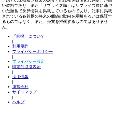
予想との比較及び過去の決算との比較を数値化し判定）が高
い銘柄であり、また「サプライズ順」はサプライズ度に基づ
いた順番で決算情報を掲載しているものであり、記事に掲載
されている各銘柄の将来の価値の動向を示唆あるいは保証す
るものではなく、また、売買を推奨するものではありませ
ん。
「株探」について
|
利用規約
プライバシーポリシー
|
プライバシー設定
特定商取引表示
|
採用情報
|
運営会社
サイトマップ
|
ヘルプ