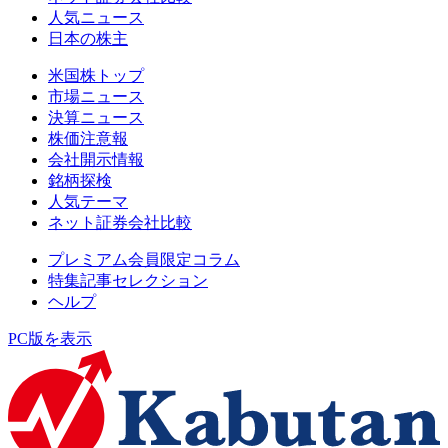
人気ニュース
日本の株主
米国株トップ
市場ニュース
決算ニュース
株価注意報
会社開示情報
銘柄探検
人気テーマ
ネット証券会社比較
プレミアム会員限定コラム
特集記事セレクション
ヘルプ
PC版を表示