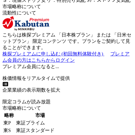
Ｓ
：
現値ストップ安
ケ
：
特別売
り
気配
Sｹ
：
ストップ安気配
市場略称について
流動性について
こちらは株探プレミアム 「
日本株プラン
」 または 「
日米セ
ットプラン
」
限定コンテンツ
です。プランをご契約して見
ることができます。
株探プレミアムに申し込む
(初回無料体験付き)
プレミア
ム会員の方はこちらからログイン
プレミアム会員になると...
株価情報をリアルタイムで提供
企業業績の表示期数を拡大
限定コラムが読み放題
市場略称について
略称
市場
東P
東証プライム
東S
東証スタンダード