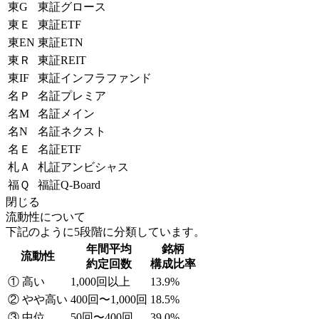
東G
東証グロース
東Ｅ
東証ETF
東EN
東証ETN
東Ｒ
東証REIT
東IF
東証インフラファンド
名Ｐ
名証プレミア
名M
名証メイン
名N
名証ネクスト
名Ｅ
名証ETF
札Ａ
札証アンビシャス
福Ｑ
福証Q-Board
閉じる
流動性について
下記のように5段階に分類しています。
年間平均
銘柄
流動性
約定回数
構成比率
① 高い
1,000回以上
13.9%
② やや高い
400回〜1,000回
18.5%
③ 中位
50回〜400回
39.0%