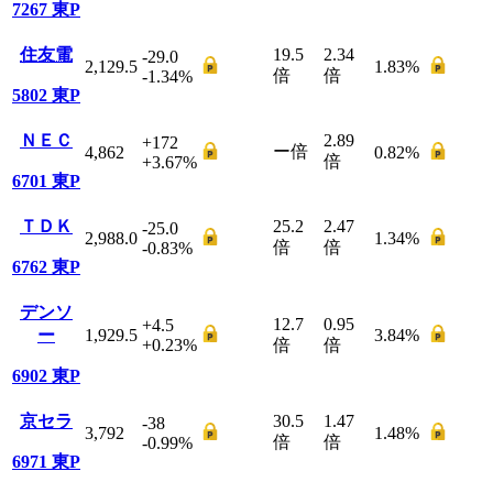
7267
東P
住友電
19.5
2.34
-29.0
2,129.5
1.83
%
倍
倍
-1.34
%
5802
東P
ＮＥＣ
2.89
+172
ー
倍
4,862
0.82
%
倍
+3.67
%
6701
東P
ＴＤＫ
25.2
2.47
-25.0
2,988.0
1.34
%
倍
倍
-0.83
%
6762
東P
デンソ
12.7
0.95
+4.5
ー
1,929.5
3.84
%
+0.23
%
倍
倍
6902
東P
京セラ
30.5
1.47
-38
3,792
1.48
%
倍
倍
-0.99
%
6971
東P