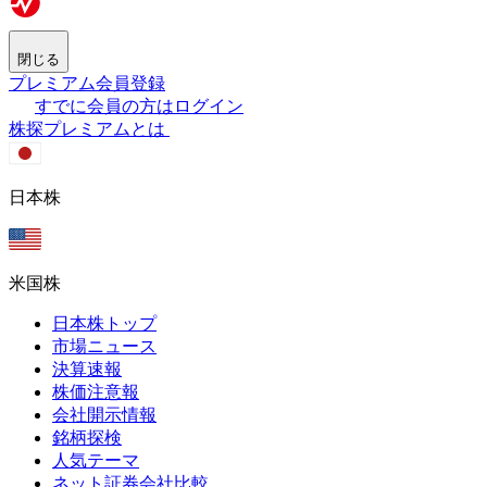
閉じる
プレミアム会員登録
すでに会員の方はログイン
株探プレミアムとは
日本株
米国株
日本株トップ
市場ニュース
決算速報
株価注意報
会社開示情報
銘柄探検
人気テーマ
ネット証券会社比較