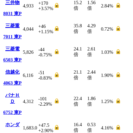
三井物
15.2
1.56
+170
4,933
2.84
%
倍
倍
+3.57
%
8031
東P
三菱重
35.8
4.29
+46
4,044
0.72
%
倍
倍
+1.15
%
7011
東P
三菱電
24.1
2.61
-44
5,826
1.03
%
倍
倍
-0.75
%
6503
東P
信越化
21.1
2.44
-51
6,116
1.90
%
倍
倍
-0.83
%
4063
東P
パナＨ
22.4
1.86
-101
Ｄ
4,312
1.25
%
-2.29
%
倍
倍
6752
東P
ホンダ
16.4
0.53
+47.5
1,683.0
4.16
%
倍
倍
+2.90
%