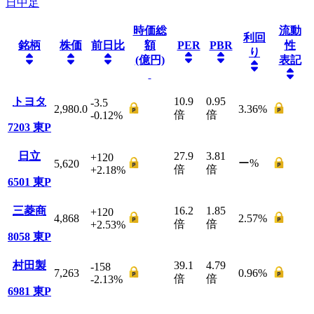
日中足
時価総
流動
利回
銘柄
株価
前日比
額
PER
PBR
性
り
(億円)
表記
トヨタ
10.9
0.95
-3.5
2,980.0
3.36
%
倍
倍
-0.12
%
7203
東P
日立
27.9
3.81
+120
ー
%
5,620
倍
倍
+2.18
%
6501
東P
三菱商
16.2
1.85
+120
4,868
2.57
%
倍
倍
+2.53
%
8058
東P
村田製
39.1
4.79
-158
7,263
0.96
%
倍
倍
-2.13
%
6981
東P