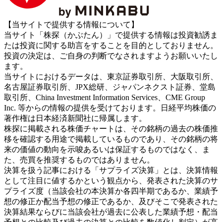
【当サイトで提供する情報について】
当サイト「株探（かぶたん）」で提供する情報は投資勧誘ま
たは投資に関する助言をすることを目的としておりません。
投資の決定は、ご自身の判断でなされますようお願いいたし
ます。
当サイトにおけるデータは、東京証券取引所、大阪取引所、
名古屋証券取引所、JPX総研、ジャパンネクスト証券、堂島
取引所、China Investment Information Services、CME Group
Inc. 等からの情報の提供を受けております。日経平均株価の
著作権は日本経済新聞社に帰属します。
株探に掲載される株価チャートは、その銘柄の過去の株価推
移を確認する用途で掲載しているものであり、その銘柄の将
来の価値の動向を示唆あるいは保証するものではなく、ま
た、売買を推奨するものではありません。
決算を扱う記事における「サプライズ決算」とは、決算情報
として注目に値するかという観点から、発表された決算のサ
プライズ度（当該会社の本決算か各四半期であるか、業績予
想の修正か配当予想の修正であるか、及びそこで発表された
決算結果ならびに当該会社が過去に公表した業績予想・配当