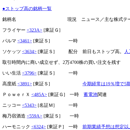
●ストップ高の銘柄一覧
銘柄名 現況 ニュース／主な株式テー
フライヤー
<323A>
[東証Ｇ]
パルマ
<3461>
[東証Ｓ] 一時
ソケッツ
<3634>
[東証Ｓ] 配分 前日もストップ高。
人
取引時間内に商い成立せず、2万4700株の買い注文を残す
いい生活
<3796>
[東証Ｓ] 一時
高度紙
<3891>
[東証Ｓ]
今期経常は19％増で5
ＰｏｗｅｒＸ
<485A>
[東証Ｇ] 一時
蓄電池
関連
ニッコー
<5343>
[名証Ｍ] 一時
梅乃宿酒造
<559A>
[東証Ｓ] 一時
ハーモニック
<6324>
[東証Ｐ] 一時
前期業績予想は想定以