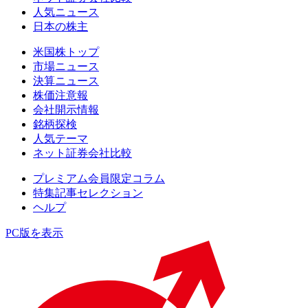
人気ニュース
日本の株主
米国株トップ
市場ニュース
決算ニュース
株価注意報
会社開示情報
銘柄探検
人気テーマ
ネット証券会社比較
プレミアム会員限定コラム
特集記事セレクション
ヘルプ
PC版を表示