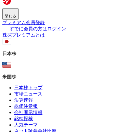
閉じる
プレミアム会員登録
すでに会員の方はログイン
株探プレミアムとは
日本株
米国株
日本株トップ
市場ニュース
決算速報
株価注意報
会社開示情報
銘柄探検
人気テーマ
ネット証券会社比較