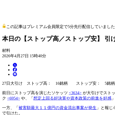
この記事はプレミアム会員限定で5分先行配信していました
本日の【ストップ高／ストップ安】 引け S
材料
2026年4月27日 15時40分
27日大引け ストップ高： 16銘柄 ストップ安： 5銘
前日にストップ高を演じたソケッツ
<3634>
が大引けでストッ
ク
<6954>
や、「
想定上回る好決算や資本政策の前進を好感
一方、「
被害額最大１１億円の資金流出事案が発生
」と報じ
で引けた。