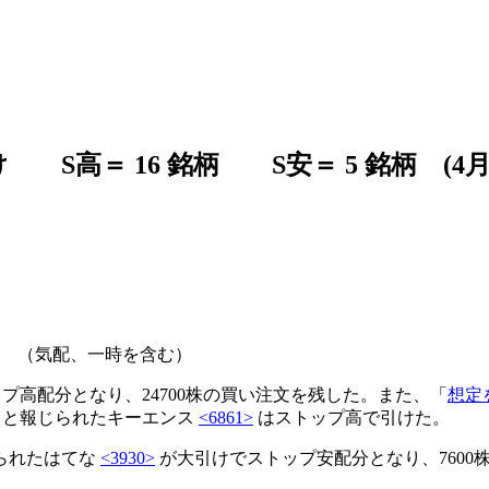
高＝ 16 銘柄 S安＝ 5 銘柄 (4月2
柄 （気配、一時を含む）
プ高配分となり、24700株の買い注文を残した。また、「
想定
」と報じられたキーエンス
<6861>
はストップ高で引けた。
られたはてな
<3930>
が大引けでストップ安配分となり、760