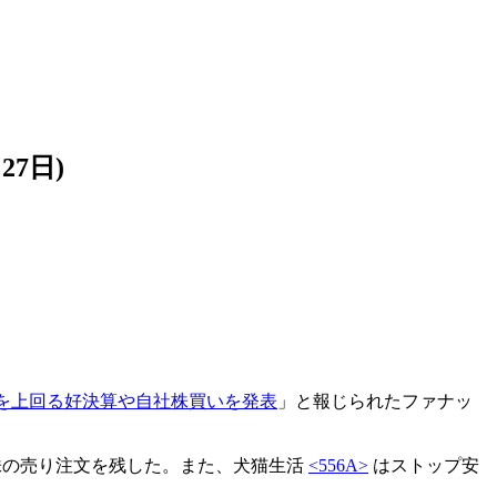
7日)
を上回る好決算や自社株買いを発表
」と報じられたファナッ
0株の売り注文を残した。また、犬猫生活
<556A>
はストップ安