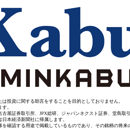
たは投資に関する助言をすることを目的としておりません。
ます。
PX総研、ジャパンネクスト証券、堂島取引所、China Investment 
は日本経済新聞社に帰属します。
移を確認する用途で掲載しているものであり、その銘柄の将来