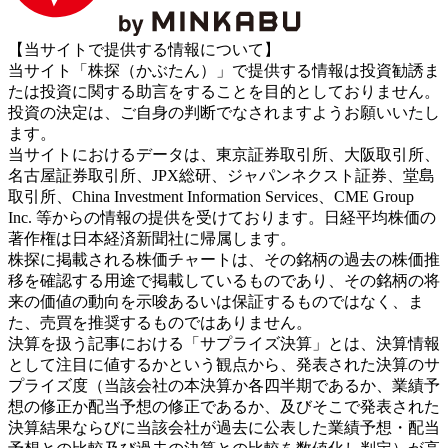
【当サイトで提供する情報について】
当サイト「株探（かぶたん）」で提供する情報は投資勧誘ま
たは投資に関する助言をすることを目的としておりません。
投資の決定は、ご自身の判断でなされますようお願いいたし
ます。
当サイトにおけるデータは、東京証券取引所、大阪取引所、
名古屋証券取引所、JPX総研、ジャパンネクスト証券、堂島
取引所、China Investment Information Services、CME Group
Inc. 等からの情報の提供を受けております。日経平均株価の
著作権は日本経済新聞社に帰属します。
株探に掲載される株価チャートは、その銘柄の過去の株価推
移を確認する用途で掲載しているものであり、その銘柄の将
来の価値の動向を示唆あるいは保証するものではなく、ま
た、売買を推奨するものではありません。
決算を扱う記事における「サプライズ決算」とは、決算情報
として注目に値するかという観点から、発表された決算のサ
プライズ度（当該会社の本決算か各四半期であるか、業績予
想の修正か配当予想の修正であるか、及びそこで発表された
決算結果ならびに当該会社が過去に公表した業績予想・配当