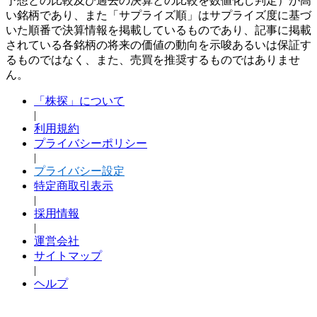
予想との比較及び過去の決算との比較を数値化し判定）が高
い銘柄であり、また「サプライズ順」はサプライズ度に基づ
いた順番で決算情報を掲載しているものであり、記事に掲載
されている各銘柄の将来の価値の動向を示唆あるいは保証す
るものではなく、また、売買を推奨するものではありませ
ん。
「株探」について
|
利用規約
プライバシーポリシー
|
プライバシー設定
特定商取引表示
|
採用情報
|
運営会社
サイトマップ
|
ヘルプ