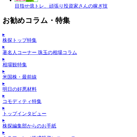
目指せ億トレ、頑張り投資家さんの稼ぎ技
お勧めコラム・特集
▸
株探トップ特集
▸
著名人コーナー 珠玉の相場コラム
▸
相場観特集
▸
米国株・最前線
▸
明日の好悪材料
▸
コモディティ特集
▸
トップインタビュー
▸
株探編集部からのお手紙
▸