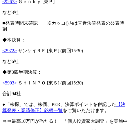
<9267>
Ｇｅｎｋｙ [東Ｐ]
など3社
■発表時間未確認 ※カッコ()内は直近決算発表の公表時
刻
◆本決算：
<2972>
サンケイＲＥ [東Ｒ] (前回15:30)
など6社
◆第3四半期決算：
<5903>
ＳＨＩＮＰＯ [東Ｓ] (前回15:30)
合計94社
●「株探」では、株価、PER、決算ポイントを併記した
【決
算発表・業績修正】銘柄一覧
をご覧いただけます。
⇒⇒最高10万円が当たる！ 「個人投資家大調査」を実施中