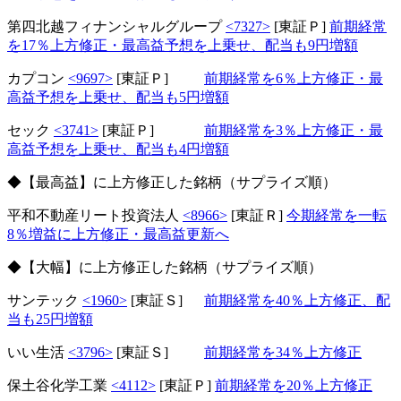
第四北越フィナンシャルグループ
<7327>
[東証Ｐ]
前期経常
を17％上方修正・最高益予想を上乗せ、配当も9円増額
カプコン
<9697>
[東証Ｐ]
前期経常を6％上方修正・最
高益予想を上乗せ、配当も5円増額
セック
<3741>
[東証Ｐ]
前期経常を3％上方修正・最
高益予想を上乗せ、配当も4円増額
◆【最高益】に上方修正した銘柄（サプライズ順）
平和不動産リート投資法人
<8966>
[東証Ｒ]
今期経常を一転
8％増益に上方修正・最高益更新へ
◆【大幅】に上方修正した銘柄（サプライズ順）
サンテック
<1960>
[東証Ｓ]
前期経常を40％上方修正、配
当も25円増額
いい生活
<3796>
[東証Ｓ]
前期経常を34％上方修正
保土谷化学工業
<4112>
[東証Ｐ]
前期経常を20％上方修正