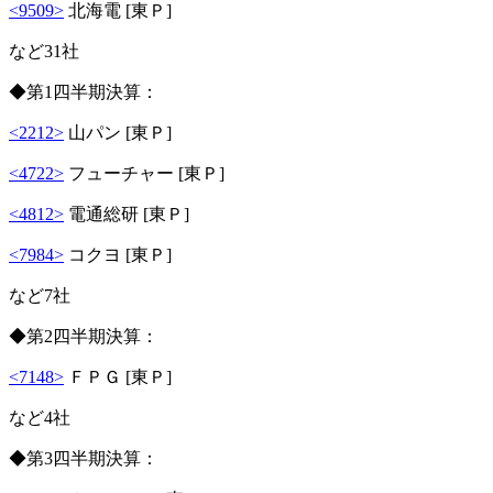
<9509>
北海電 [東Ｐ]
など31社
◆第1四半期決算：
<2212>
山パン [東Ｐ]
<4722>
フューチャー [東Ｐ]
<4812>
電通総研 [東Ｐ]
<7984>
コクヨ [東Ｐ]
など7社
◆第2四半期決算：
<7148>
ＦＰＧ [東Ｐ]
など4社
◆第3四半期決算：