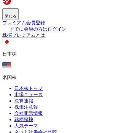
閉じる
プレミアム会員登録
すでに会員の方はログイン
株探プレミアムとは
日本株
米国株
日本株トップ
市場ニュース
決算速報
株価注意報
会社開示情報
銘柄探検
人気テーマ
ネット証券会社比較