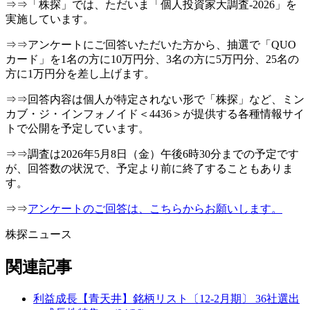
⇒⇒「株探」では、ただいま「個人投資家大調査-2026」を
実施しています。
⇒⇒アンケートにご回答いただいた方から、抽選で「QUO
カード」を1名の方に10万円分、3名の方に5万円分、25名の
方に1万円分を差し上げます。
⇒⇒回答内容は個人が特定されない形で「株探」など、ミン
カブ・ジ・インフォノイド＜4436＞が提供する各種情報サイ
トで公開を予定しています。
⇒⇒調査は2026年5月8日（金）午後6時30分までの予定です
が、回答数の状況で、予定より前に終了することもありま
す。
⇒⇒
アンケートのご回答は、こちらからお願いします。
株探ニュース
関連記事
利益成長【青天井】銘柄リスト〔12-2月期〕 36社選出