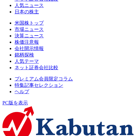
人気ニュース
日本の株主
米国株トップ
市場ニュース
決算ニュース
株価注意報
会社開示情報
銘柄探検
人気テーマ
ネット証券会社比較
プレミアム会員限定コラム
特集記事セレクション
ヘルプ
PC版を表示