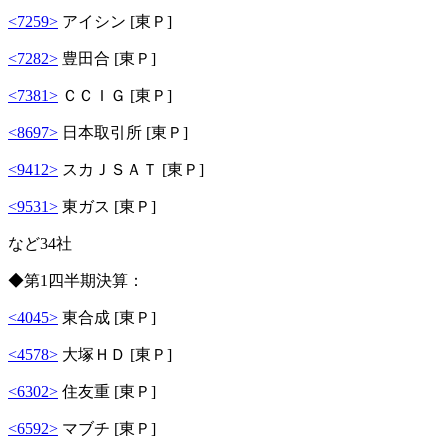
<7259>
アイシン [東Ｐ]
<7282>
豊田合 [東Ｐ]
<7381>
ＣＣＩＧ [東Ｐ]
<8697>
日本取引所 [東Ｐ]
<9412>
スカＪＳＡＴ [東Ｐ]
<9531>
東ガス [東Ｐ]
など34社
◆第1四半期決算：
<4045>
東合成 [東Ｐ]
<4578>
大塚ＨＤ [東Ｐ]
<6302>
住友重 [東Ｐ]
<6592>
マブチ [東Ｐ]