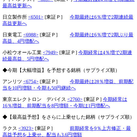
最高益更新へ
日立製作所
<6501>
[東証Ｐ]
今期最終は6％増で2期連続最
高益更新へ
日東電工
<6988>
[東証Ｐ]
今期最終は6％増で2期ぶり最
高益、4円増配へ
小松ウオール工業
<7949>
[東証Ｐ]
今期経常は4％増で2期連
続最高益、5円増配へ
◆今期【大幅増益】を予想する銘柄（サプライズ順）
アンリツ
<6754>
[東証Ｐ]
今期最終は28％増益、前期配
当を10円増額・今期も50円継続へ
東京エレクトロン デバイス
<2760>
[東証Ｐ]
今期経常は
16％増益、前期配当を8円増額・今期は1円増配へ
◆【最高益予想】をさらに上乗せした銘柄（サプライズ順）
ラクス
<3923>
[東証Ｐ]
前期経常を9％上方修正・最
高益予想を上乗せ、配当も3.6円増額