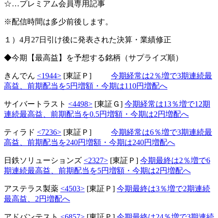
☆…プレミアム会員専用記事
※配信時間は多少前後します。
１）4月27日引け後に発表された決算・業績修正
◆今期【最高益】を予想する銘柄（サプライズ順）
きんでん
<1944>
[東証Ｐ]
今期経常は2％増で3期連続最
高益、前期配当を5円増額・今期は110円増配へ
サイバートラスト
<4498>
[東証Ｇ]
今期経常は13％増で12期
連続最高益、前期配当を0.5円増額・今期は2円増配へ
ティラド
<7236>
[東証Ｐ]
今期経常は6％増で3期連続最
高益、前期配当を240円増額・今期は240円増配へ
日鉄ソリューションズ
<2327>
[東証Ｐ]
今期最終は2％増で6
期連続最高益、前期配当を5円増額・今期は2円増配へ
アステラス製薬
<4503>
[東証Ｐ]
今期最終は3％増で2期連続
最高益、2円増配へ
アドバンテスト
<6857>
[東証Ｐ]
今期最終は24％増で3期連続