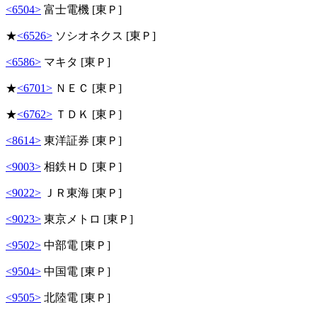
<6504>
富士電機 [東Ｐ]
★
<6526>
ソシオネクス [東Ｐ]
<6586>
マキタ [東Ｐ]
★
<6701>
ＮＥＣ [東Ｐ]
★
<6762>
ＴＤＫ [東Ｐ]
<8614>
東洋証券 [東Ｐ]
<9003>
相鉄ＨＤ [東Ｐ]
<9022>
ＪＲ東海 [東Ｐ]
<9023>
東京メトロ [東Ｐ]
<9502>
中部電 [東Ｐ]
<9504>
中国電 [東Ｐ]
<9505>
北陸電 [東Ｐ]