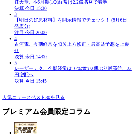
任天堂、4-6月期(1Q)経常は2.2倍増益で着地
決算
今日 15:30
3
【明日の好悪材料】を開示情報でチェック！ (8月6日
発表分)
注目
今日 20:00
4
古河電、今期経常を43％上方修正・最高益予想を上乗
せ
決算
今日 14:00
5
レーザーテク、今期経常は16％増で2期ぶり最高益、22
円増配へ
決算
今日 15:45
人気ニュースベスト30を見る
プレミアム会員限定コラム