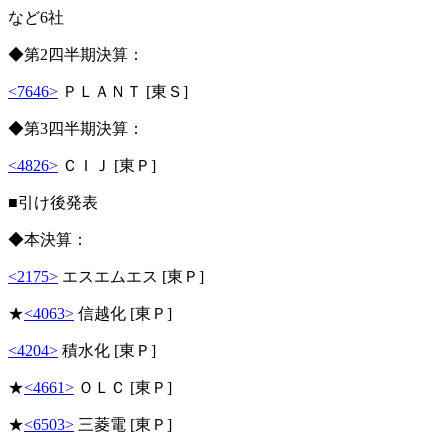
など6社
◆第2四半期決算：
<7646>
ＰＬＡＮＴ [東Ｓ]
◆第3四半期決算：
<4826>
ＣＩＪ [東Ｐ]
■引け後発表
◆本決算：
<2175>
エスエムエス [東Ｐ]
★
<4063>
信越化 [東Ｐ]
<4204>
積水化 [東Ｐ]
★
<4661>
ＯＬＣ [東Ｐ]
★
<6503>
三菱電 [東Ｐ]