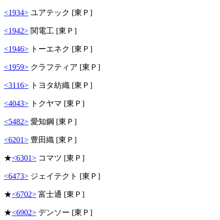
<1934>
ユアテック [東Ｐ]
<1942>
関電工 [東Ｐ]
<1946>
トーエネク [東Ｐ]
<1959>
クラフティア [東Ｐ]
<3116>
トヨタ紡織 [東Ｐ]
<4043>
トクヤマ [東Ｐ]
<5482>
愛知鋼 [東Ｐ]
<6201>
豊田織 [東Ｐ]
★
<6301>
コマツ [東Ｐ]
<6473>
ジェイテクト [東Ｐ]
★
<6702>
富士通 [東Ｐ]
★
<6902>
デンソー [東Ｐ]