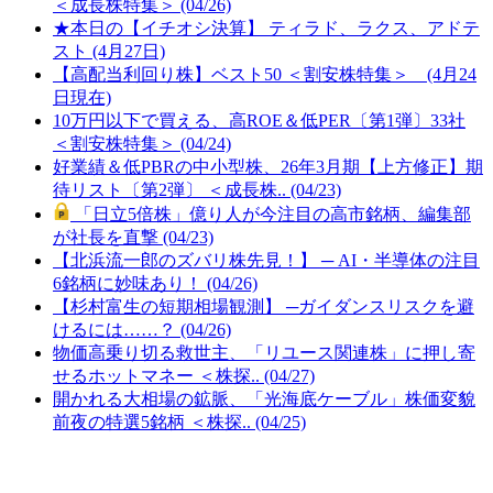
＜成長株特集＞ (04/26)
★本日の【イチオシ決算】 ティラド、ラクス、アドテ
スト (4月27日)
【高配当利回り株】ベスト50 ＜割安株特集＞ (4月24
日現在)
10万円以下で買える、高ROE＆低PER〔第1弾〕33社
＜割安株特集＞ (04/24)
好業績＆低PBRの中小型株、26年3月期【上方修正】期
待リスト〔第2弾〕 ＜成長株.. (04/23)
「日立5倍株」億り人が今注目の高市銘柄、編集部
が社長を直撃 (04/23)
【北浜流一郎のズバリ株先見！】 ─ AI・半導体の注目
6銘柄に妙味あり！ (04/26)
【杉村富生の短期相場観測】 ─ガイダンスリスクを避
けるには……？ (04/26)
物価高乗り切る救世主、「リユース関連株」に押し寄
せるホットマネー ＜株探.. (04/27)
開かれる大相場の鉱脈、「光海底ケーブル」株価変貌
前夜の特選5銘柄 ＜株探.. (04/25)