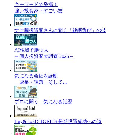
キーワードで発掘！
強い投資家・すごい技
すご腕投資家さんに聞く「銘柄選び」の技
AI相場で勝つ人
～個人投資家大調査-2026～
気になる会社を診断
成長・課題・そして…
プロに聞く 気になる話題
Buy&Hold STORIES 長期投資成功への道