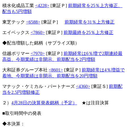
積水化成品工業
<4228>
[東証Ｐ]
前期経常を25％上方修正、
配当も5円増額
東芝テック
<6588>
[東証Ｐ]
前期経常を31％上方修正
エイベックス
<7860>
[東証Ｐ]
前期最終を25％上方修正
◆配当増額した銘柄（サプライズ順）
信越ポリマー
<7970>
[東証Ｐ]
前期経常は6％増で2期連続最
高益、今期業績は非開示、前期配当を2円増額
大和証券グループ本社
<8601>
[東証Ｐ]
前期経常は4％増益で
着地、今期業績は非開示、前期配当を20円増額
マナック・ケミカル・パートナーズ
<4360>
[東証Ｓ]
前期配
当を2.5円増額修正
２）
4月28日の決算発表銘柄（予定）
★は注目決算
■取引時間中の発表
◆本決算：