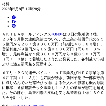
材料
2026年5月8日 17時28分
ＡＫＩＢＡホールディングス
<6840>
は８日の取引終了後、
２６年３月期の連結業績について、売上高が前回予想の２５
５億円から２６７億８３００万円（前期比４６．６％増）、
営業利益が９億円から１２億９１００万円（同８０．３％
増）、最終利益が５億３０００万円から８億８３００万円
（同７．９倍）で着地したようだと発表した。各利益で３期
ぶりに過去最高益を更新する。
メモリ・ＰＣ関連デバイス・ＩｏＴ事業及びＨＰＣ事業は第
４四半期（１～３月）も好調が続き、前回予想で一部保守的
に織り込んでいた需給ひっ迫による仕入れの影響も概ね順調
に推移。通信建設テック事業も１～３月の業績が想定を超え
た。そのほか、為替相場の変動を受け為替差益１億１３００
万円を計上した。