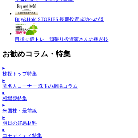
Buy&Hold STORIES 長期投資成功への道
目指せ億トレ、頑張り投資家さんの稼ぎ技
お勧めコラム・特集
▸
株探トップ特集
▸
著名人コーナー 珠玉の相場コラム
▸
相場観特集
▸
米国株・最前線
▸
明日の好悪材料
▸
コモディティ特集