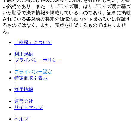
予想との比較及び過去の決算との比較を数値化し判定）が高
い銘柄であり、また「サプライズ順」はサプライズ度に基づ
いた順番で決算情報を掲載しているものであり、記事に掲載
されている各銘柄の将来の価値の動向を示唆あるいは保証す
るものではなく、また、売買を推奨するものではありませ
ん。
「株探」について
|
利用規約
プライバシーポリシー
|
プライバシー設定
特定商取引表示
|
採用情報
|
運営会社
サイトマップ
|
ヘルプ