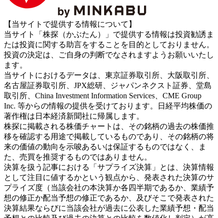
【当サイトで提供する情報について】
当サイト「株探（かぶたん）」で提供する情報は投資勧誘ま
たは投資に関する助言をすることを目的としておりません。
投資の決定は、ご自身の判断でなされますようお願いいたし
ます。
当サイトにおけるデータは、東京証券取引所、大阪取引所、
名古屋証券取引所、JPX総研、ジャパンネクスト証券、堂島
取引所、China Investment Information Services、CME Group
Inc. 等からの情報の提供を受けております。日経平均株価の
著作権は日本経済新聞社に帰属します。
株探に掲載される株価チャートは、その銘柄の過去の株価推
移を確認する用途で掲載しているものであり、その銘柄の将
来の価値の動向を示唆あるいは保証するものではなく、ま
た、売買を推奨するものではありません。
決算を扱う記事における「サプライズ決算」とは、決算情報
として注目に値するかという観点から、発表された決算のサ
プライズ度（当該会社の本決算か各四半期であるか、業績予
想の修正か配当予想の修正であるか、及びそこで発表された
決算結果ならびに当該会社が過去に公表した業績予想・配当