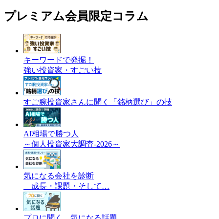
プレミアム会員限定コラム
キーワードで発掘！
強い投資家・すごい技
すご腕投資家さんに聞く「銘柄選び」の技
AI相場で勝つ人
～個人投資家大調査-2026～
気になる会社を診断
成長・課題・そして…
プロに聞く 気になる話題