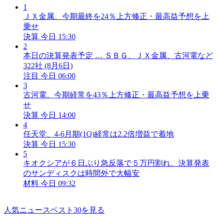
1
ＪＸ金属、今期最終を24％上方修正・最高益予想を上
乗せ
決算
今日 15:30
2
本日の決算発表予定 … ＳＢＧ、ＪＸ金属、古河電など
322社 (8月6日)
注目
今日 06:00
3
古河電、今期経常を43％上方修正・最高益予想を上乗
せ
決算
今日 14:00
4
任天堂、4-6月期(1Q)経常は2.2倍増益で着地
決算
今日 15:30
5
キオクシアが６日ぶり急反落で５万円割れ、決算発表
のサンディスクは時間外で大幅安
材料
今日 09:32
人気ニュースベスト30を見る