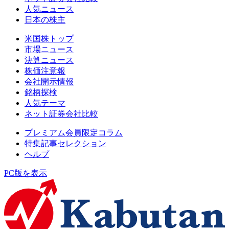
人気ニュース
日本の株主
米国株トップ
市場ニュース
決算ニュース
株価注意報
会社開示情報
銘柄探検
人気テーマ
ネット証券会社比較
プレミアム会員限定コラム
特集記事セレクション
ヘルプ
PC版を表示