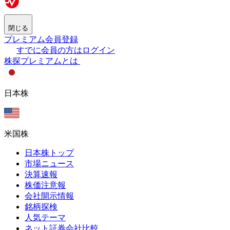
閉じる
プレミアム会員登録
すでに会員の方はログイン
株探プレミアムとは
日本株
米国株
日本株トップ
市場ニュース
決算速報
株価注意報
会社開示情報
銘柄探検
人気テーマ
ネット証券会社比較