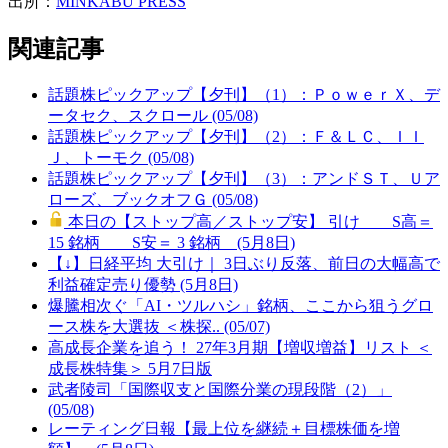
出所：
MINKABU PRESS
関連記事
話題株ピックアップ【夕刊】（1）：ＰｏｗｅｒＸ、デ
ータセク、スクロール (05/08)
話題株ピックアップ【夕刊】（2）：Ｆ＆ＬＣ、ＩＩ
Ｊ、トーモク (05/08)
話題株ピックアップ【夕刊】（3）：アンドＳＴ、Ｕア
ローズ、ブックオフＧ (05/08)
本日の【ストップ高／ストップ安】 引け S高＝
15 銘柄 S安＝ 3 銘柄 (5月8日)
【↓】日経平均 大引け｜ 3日ぶり反落、前日の大幅高で
利益確定売り優勢 (5月8日)
爆騰相次ぐ「AI・ツルハシ」銘柄、ここから狙うグロ
ース株を大選抜 ＜株探.. (05/07)
高成長企業を追う！ 27年3月期【増収増益】リスト ＜
成長株特集＞ 5月7日版
武者陵司「国際収支と国際分業の現段階（2）」
(05/08)
レーティング日報【最上位を継続＋目標株価を増