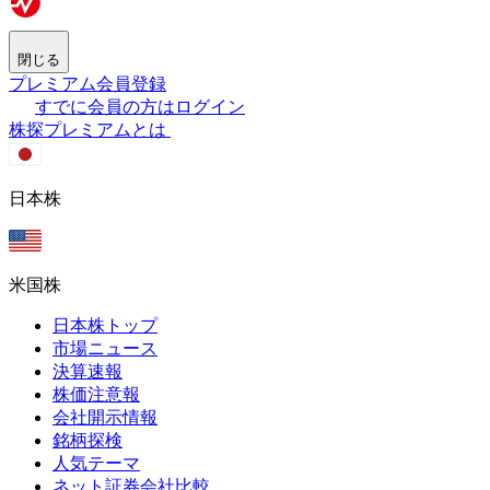
閉じる
プレミアム会員登録
すでに会員の方はログイン
株探プレミアムとは
日本株
米国株
日本株トップ
市場ニュース
決算速報
株価注意報
会社開示情報
銘柄探検
人気テーマ
ネット証券会社比較