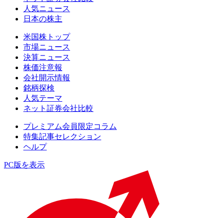
人気ニュース
日本の株主
米国株トップ
市場ニュース
決算ニュース
株価注意報
会社開示情報
銘柄探検
人気テーマ
ネット証券会社比較
プレミアム会員限定コラム
特集記事セレクション
ヘルプ
PC版を表示