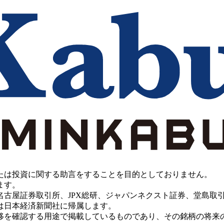
たは投資に関する助言をすることを目的としておりません。
ます。
PX総研、ジャパンネクスト証券、堂島取引所、China Investment 
は日本経済新聞社に帰属します。
移を確認する用途で掲載しているものであり、その銘柄の将来