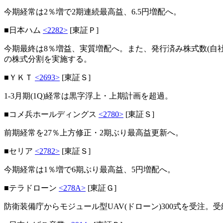
今期経常は2％増で2期連続最高益、6.5円増配へ。
■日本ハム
<2282>
[東証Ｐ]
今期最終は8％増益、実質増配へ。また、発行済み株式数(自社株を
の株式分割を実施する。
■ＹＫＴ
<2693>
[東証Ｓ]
1-3月期(1Q)経常は黒字浮上・上期計画を超過。
■コメ兵ホールディングス
<2780>
[東証Ｓ]
前期経常を27％上方修正・2期ぶり最高益更新へ。
■セリア
<2782>
[東証Ｓ]
今期経常は1％増で6期ぶり最高益、5円増配へ。
■テラドローン
<278A>
[東証Ｇ]
防衛装備庁からモジュール型UAV(ドローン)300式を受注。受