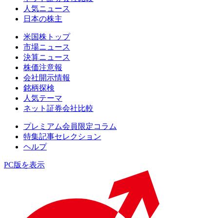
人気ニュース
日本の株主
米国株トップ
市場ニュース
決算ニュース
株価注意報
会社開示情報
銘柄探検
人気テーマ
ネット証券会社比較
プレミアム会員限定コラム
特集記事セレクション
ヘルプ
PC版を表示