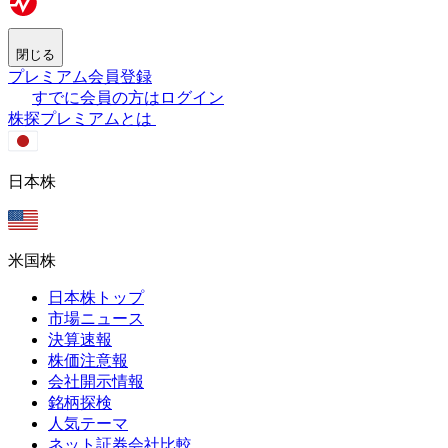
閉じる
プレミアム会員登録
すでに会員の方はログイン
株探プレミアムとは
日本株
米国株
日本株トップ
市場ニュース
決算速報
株価注意報
会社開示情報
銘柄探検
人気テーマ
ネット証券会社比較