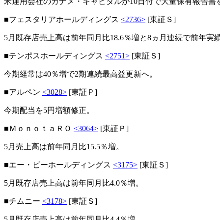
米運用会社のカナメ・キャピタルが10日付で大量保有報告書
■フェスタリアホールディングス
<2736>
[東証Ｓ]
5月既存店売上高は前年同月比18.6％増と8ヵ月連続で前年実
■テンポスホールディングス
<2751>
[東証Ｓ]
今期経常は40％増で2期連続最高益更新へ。
■アルペン
<3028>
[東証Ｐ]
今期配当を5円増額修正。
■ＭｏｎｏｔａＲＯ
<3064>
[東証Ｐ]
5月売上高は前年同月比15.5％増。
■エー・ピーホールディングス
<3175>
[東証Ｓ]
5月既存店売上高は前年同月比4.0％増。
■チムニー
<3178>
[東証Ｓ]
5月既存店売上高は前年同月比4.4％増。