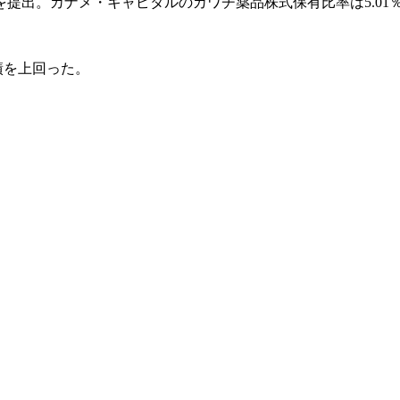
を提出。カナメ・キャピタルのカワチ薬品株式保有比率は5.01
績を上回った。