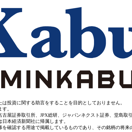
たは投資に関する助言をすることを目的としておりません。
ます。
PX総研、ジャパンネクスト証券、堂島取引所、China Investment 
は日本経済新聞社に帰属します。
移を確認する用途で掲載しているものであり、その銘柄の将来