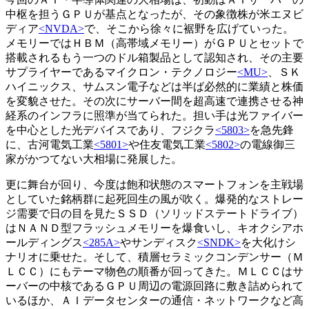
中枢を担うＧＰＵが基点となったが、その象徴株が米エヌビ
ディア
<NVDA>
で、そこから徐々に裾野を広げていった。
メモリーではＨＢＭ（高帯域メモリー）がＧＰＵとセットで
搭載されるもう一つのドル箱製品として認知され、その主要
サプライヤーであるマイクロン・テクノロジー
<MU>
、ＳＫ
ハイニックス、サムスン電子などは半ば必然的に業績と株価
を変貌させた。その次にサーバー間を超高速で連携させる神
経系のインフラに照準が当てられた。担い手は光ファイバー
を中心とした光デバイスであり、フジクラ
<5803>
を急先鋒
に、古河電気工業
<5801>
や住友電気工業
<5802>
の電線御三
家がかつてない大相場に発展した。
更に舞台が回り、今度は飽和状態のスマートフォンを主戦場
としていた銘柄群に起死回生の風が吹く。爆発的なストレー
ジ需要で日の目を見たＳＳＤ（ソリッドステートドライブ）
はＮＡＮＤ型フラッシュメモリーを爆食いし、キオクシアホ
ールディングス
<285A>
やサンディスク
<SNDK>
を大化けシ
ナリオに乗せた。そして、積層セラミックコンデンサー（Ｍ
ＬＣＣ）にもテーマ物色の順番が回ってきた。ＭＬＣＣはサ
ーバーの中核であるＧＰＵ周辺の電源回路に敷き詰められて
いるほか、ＡＩデータセンターの通信・ネットワークなど高