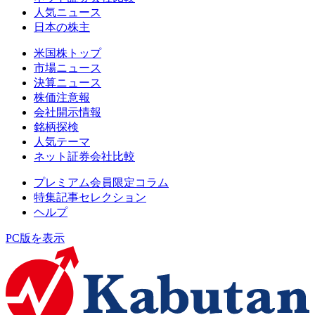
人気ニュース
日本の株主
米国株トップ
市場ニュース
決算ニュース
株価注意報
会社開示情報
銘柄探検
人気テーマ
ネット証券会社比較
プレミアム会員限定コラム
特集記事セレクション
ヘルプ
PC版を表示