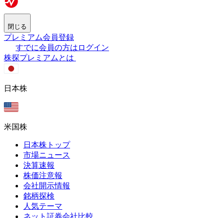
閉じる
プレミアム会員登録
すでに会員の方はログイン
株探プレミアムとは
日本株
米国株
日本株トップ
市場ニュース
決算速報
株価注意報
会社開示情報
銘柄探検
人気テーマ
ネット証券会社比較