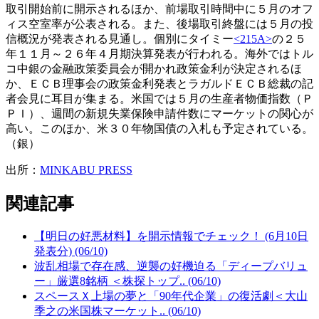
取引開始前に開示されるほか、前場取引時間中に５月のオフ
ィス空室率が公表される。また、後場取引終盤には５月の投
信概況が発表される見通し。個別にタイミー
<215A>
の２５
年１１月～２６年４月期決算発表が行われる。海外ではトル
コ中銀の金融政策委員会が開かれ政策金利が決定されるほ
か、ＥＣＢ理事会の政策金利発表とラガルドＥＣＢ総裁の記
者会見に耳目が集まる。米国では５月の生産者物価指数（Ｐ
ＰＩ）、週間の新規失業保険申請件数にマーケットの関心が
高い。このほか、米３０年物国債の入札も予定されている。
（銀）
出所：
MINKABU PRESS
関連記事
【明日の好悪材料】を開示情報でチェック！ (6月10日
発表分) (06/10)
波乱相場で存在感、逆襲の好機迫る「ディープバリュ
ー」厳選8銘柄 ＜株探トップ.. (06/10)
スペースＸ上場の夢と「90年代企業」の復活劇＜大山
季之の米国株マーケット.. (06/10)