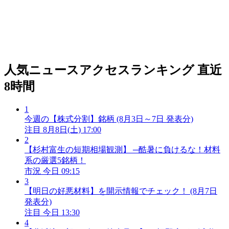
人気ニュースアクセスランキング
直近
8時間
1
今週の【株式分割】銘柄 (8月3日～7日 発表分)
注目
8月8日(土) 17:00
2
【杉村富生の短期相場観測】 ─酷暑に負けるな！材料
系の厳選5銘柄！
市況
今日 09:15
3
【明日の好悪材料】を開示情報でチェック！ (8月7日
発表分)
注目
今日 13:30
4