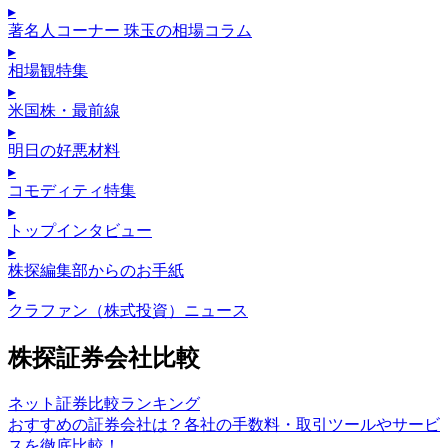
▸
著名人コーナー 珠玉の相場コラム
▸
相場観特集
▸
米国株・最前線
▸
明日の好悪材料
▸
コモディティ特集
▸
トップインタビュー
▸
株探編集部からのお手紙
▸
クラファン（株式投資）ニュース
株探証券会社比較
ネット証券比較ランキング
おすすめの証券会社は？各社の手数料・取引ツールやサービ
スを徹底比較！