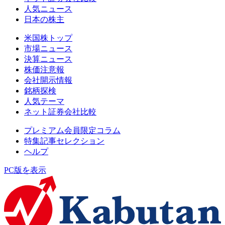
人気ニュース
日本の株主
米国株トップ
市場ニュース
決算ニュース
株価注意報
会社開示情報
銘柄探検
人気テーマ
ネット証券会社比較
プレミアム会員限定コラム
特集記事セレクション
ヘルプ
PC版を表示