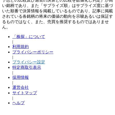
予想との比較及び過去の決算との比較を数値化し判定）が高
い銘柄であり、また「サプライズ順」はサプライズ度に基づ
いた順番で決算情報を掲載しているものであり、記事に掲載
されている各銘柄の将来の価値の動向を示唆あるいは保証す
るものではなく、また、売買を推奨するものではありませ
ん。
「株探」について
|
利用規約
プライバシーポリシー
|
プライバシー設定
特定商取引表示
|
採用情報
|
運営会社
サイトマップ
|
ヘルプ