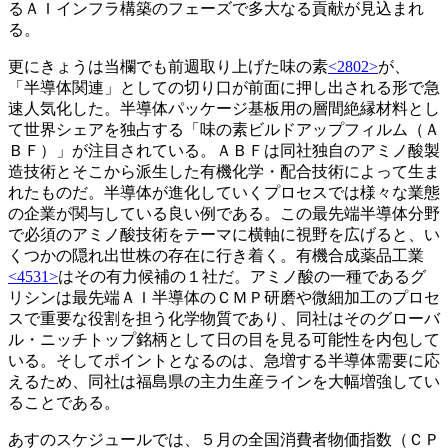
るＡＩインフラ構築のフェーズで多大なる貢献が見込まれ
る。
更にきょうは当欄でも前週取り上げた味の素
<2802>
が、
「半導体関連」としての切り口が前面に押し出される形で急
速人気化した。半導体パッケージ基板用の層間絶縁材料とし
て世界シェアを独占する「味の素ビルドアップフィルム（Ａ
ＢＦ）」が注目されている。ＡＢＦは同社独自のアミノ酸製
造技術とそこから派生した有機化学・配合技術によって生ま
れたものだ。半導体が進化していくプロセスでは様々な業態
の企業が関与している良い例である。この最先端半導体分野
で必須のアミノ酸技術をテーマに横軸に視野を広げると、い
くつかの隠れ出世株の存在に行き着く。有機合成薬品工業
<4531>
はその有力候補の１社だ。アミノ酸の一種であるグ
リシンは最先端ＡＩ半導体のＣＭＰ研磨や微細加工のプロセ
スで重要な役割を担う化学物質であり、同社はそのグローバ
ル・ニッチトップ銘柄として日の目を見る可能性を内包して
いる。そしてポイントとなるのは、急増する半導体需要に応
えるため、同社は福島県の主力生産ラインを大幅増強してい
ることである。
あすのスケジュールでは、５月の全国消費者物価指数（ＣＰ