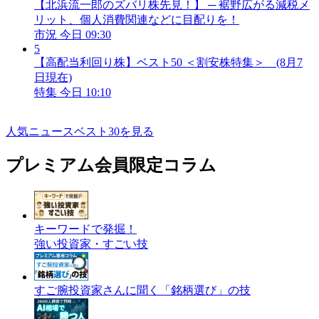
【北浜流一郎のズバリ株先見！】 ─ 裾野広がる減税メ
リット、個人消費関連などに目配りを！
市況
今日 09:30
5
【高配当利回り株】ベスト50 ＜割安株特集＞ (8月7
日現在)
特集
今日 10:10
人気ニュースベスト30を見る
プレミアム会員限定コラム
キーワードで発掘！
強い投資家・すごい技
すご腕投資家さんに聞く「銘柄選び」の技