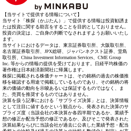
【当サイトで提供する情報について】
当サイト「株探（かぶたん）」で提供する情報は投資勧誘ま
たは投資に関する助言をすることを目的としておりません。
投資の決定は、ご自身の判断でなされますようお願いいたし
ます。
当サイトにおけるデータは、東京証券取引所、大阪取引所、
名古屋証券取引所、JPX総研、ジャパンネクスト証券、堂島
取引所、China Investment Information Services、CME Group
Inc. 等からの情報の提供を受けております。日経平均株価の
著作権は日本経済新聞社に帰属します。
株探に掲載される株価チャートは、その銘柄の過去の株価推
移を確認する用途で掲載しているものであり、その銘柄の将
来の価値の動向を示唆あるいは保証するものではなく、ま
た、売買を推奨するものではありません。
決算を扱う記事における「サプライズ決算」とは、決算情報
として注目に値するかという観点から、発表された決算のサ
プライズ度（当該会社の本決算か各四半期であるか、業績予
想の修正か配当予想の修正であるか、及びそこで発表された
決算結果ならびに当該会社が過去に公表した業績予想・配当