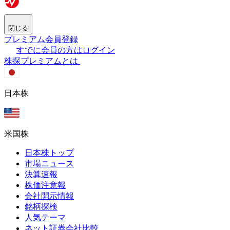
閉じる
プレミアム会員登録
すでに会員の方はログイン
株探プレミアムとは
日本株
米国株
日本株トップ
市場ニュース
決算速報
株価注意報
会社開示情報
銘柄探検
人気テーマ
ネット証券会社比較