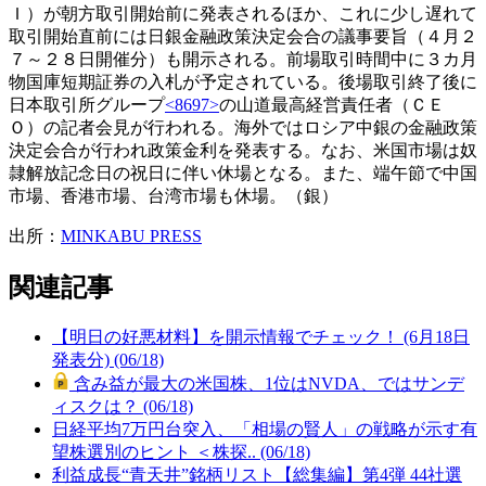
Ｉ）が朝方取引開始前に発表されるほか、これに少し遅れて
取引開始直前には日銀金融政策決定会合の議事要旨（４月２
７～２８日開催分）も開示される。前場取引時間中に３カ月
物国庫短期証券の入札が予定されている。後場取引終了後に
日本取引所グループ
<8697>
の山道最高経営責任者（ＣＥ
Ｏ）の記者会見が行われる。海外ではロシア中銀の金融政策
決定会合が行われ政策金利を発表する。なお、米国市場は奴
隷解放記念日の祝日に伴い休場となる。また、端午節で中国
市場、香港市場、台湾市場も休場。（銀）
出所：
MINKABU PRESS
関連記事
【明日の好悪材料】を開示情報でチェック！ (6月18日
発表分) (06/18)
含み益が最大の米国株、1位はNVDA、ではサンデ
ィスクは？ (06/18)
日経平均7万円台突入、「相場の賢人」の戦略が示す有
望株選別のヒント ＜株探.. (06/18)
利益成長“青天井”銘柄リスト【総集編】第4弾 44社選