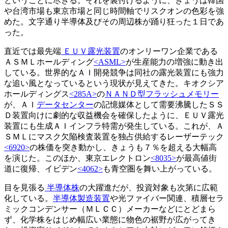
ということに尽きる。それを裏付けるように、きょうは韓国
や台湾市場も東京市場と同じ時間軸でリスクオンの色彩を強
めた。文字通り半導体及びその周辺株が踊り狂った１日であ
った。
直近では最先端
ＥＵＶ露光装置
のオンリーワン企業である
ＡＳＭＬホールディング
<ASML>
が生産能力の増強に動き出
している。世界的なＡＩ開発競争は同社の露光装置にも強力
な追い風となっているという現状が見えてきた。キオクシア
ホールディングス
<285A>
の
ＮＡＮＤ型フラッシュメモリー
が、ＡＩ
データセンター
の記憶媒体として需要沸騰したＳＳ
Ｄ装置向けに劇的な収益機会を確保したように、ＥＵＶ露光
装置にも生成ＡＩインフラ特需が発生している。これが、Ａ
ＳＭＬにマスク欠陥検査装置を独占供給するレーザーテック
<6920>
の株価を突き動かし、きょうも７％を超える大幅高
を演じた。このほか、東京エレクトロン
<8035>
が最高値街
道に復帰、イビデン
<4062>
も青空圏を舞い上がっている。
目を見張る
半導体株
の大躍進だが、投資対象も次第に広範
化している。
半導体製造装置
や光ファイバー関連、積層セラ
ミックコンデンサー（ＭＬＣＣ）メーカーなどにとどまら
ず、化学株をはじめ幅広い業態に物色の裾野が広がってき