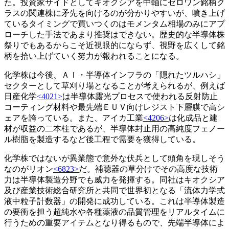
た。投資家サイドとしてキオクシアを中軸にゼロワン銘柄ク
ラスの関連株に矛先を向けるのが分かりやすいが、噴き上げ
ているタイミングで買いつくのはモメンタム相場のみにアプ
ローチした手法であまり推奨はできない。歴史的な半導体株
祭りでもあるからこそ近視眼的にならず、視野を広くして銘
柄を拾い上げていく努力が報われることになる。
化学株は今後、ＡＩ・半導体インフラの「隠れたツルハシ」
セクターとして草刈り場となることが考えられるが、例えば
日産化学
<4021>
は半導体露光プロセスで使われる反射防止
コーティング材料や最先端ＥＵＶ向けレジスト下層膜で高シ
ェアを誇っている。また、アイカ工業
<4206>
は化成品と建
材が収益の二本柱であるが、半導体封止用の高純度フェノー
ル樹脂を製造するなど後工程で需要を獲得している。
化学株ではないが異業態で意外な伏兵として頭角を現しそう
なのがリオン
<6823>
だ。補聴器の草分けでその高度な技術
力は半導体製造分野でも威力を発揮する。同社はキオクシア
及び産業技術総合研究所と共同で世界初となる「流体力学式
液中粒子計数器」の開発に成功している。これは半導体製造
の要衝を担う超純水や各種薬液の品質管理をリアルタイムに
行うための重要アイテムとなり得るもので、先端半導体によ