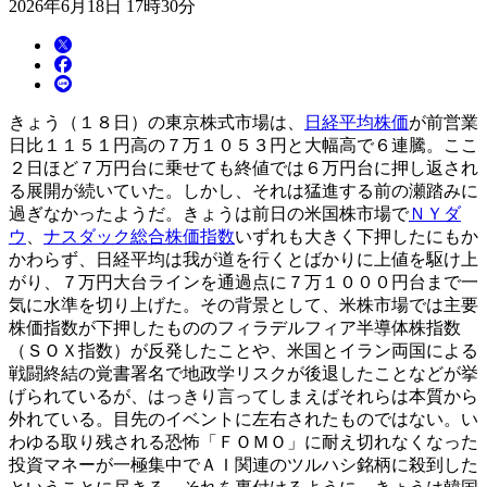
2026年6月18日 17時30分
きょう（１８日）の東京株式市場は、
日経平均株価
が前営業
日比１１５１円高の７万１０５３円と大幅高で６連騰。ここ
２日ほど７万円台に乗せても終値では６万円台に押し返され
る展開が続いていた。しかし、それは猛進する前の瀬踏みに
過ぎなかったようだ。きょうは前日の米国株市場で
ＮＹダ
ウ
、
ナスダック総合株価指数
いずれも大きく下押したにもか
かわらず、日経平均は我が道を行くとばかりに上値を駆け上
がり、７万円大台ラインを通過点に７万１０００円台まで一
気に水準を切り上げた。その背景として、米株市場では主要
株価指数が下押したもののフィラデルフィア半導体株指数
（ＳＯＸ指数）が反発したことや、米国とイラン両国による
戦闘終結の覚書署名で地政学リスクが後退したことなどが挙
げられているが、はっきり言ってしまえばそれらは本質から
外れている。目先のイベントに左右されたものではない。い
わゆる取り残される恐怖「ＦＯＭＯ」に耐え切れなくなった
投資マネーが一極集中でＡＩ関連のツルハシ銘柄に殺到した