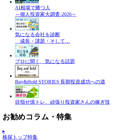
AI相場で勝つ人
～個人投資家大調査-2026～
気になる会社を診断
成長・課題・そして…
プロに聞く 気になる話題
Buy&Hold STORIES 長期投資成功への道
目指せ億トレ、頑張り投資家さんの稼ぎ技
お勧めコラム・特集
▸
株探トップ特集