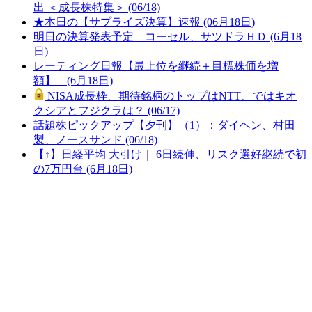
出 ＜成長株特集＞ (06/18)
★本日の【サプライズ決算】速報 (06月18日)
明日の決算発表予定 コーセル、サツドラＨＤ (6月18
日)
レーティング日報【最上位を継続＋目標株価を増
額】 (6月18日)
NISA成長枠、期待銘柄のトップはNTT、ではキオ
クシアとフジクラは？ (06/17)
話題株ピックアップ【夕刊】（1）：ダイヘン、村田
製、ノースサンド (06/18)
【↑】日経平均 大引け｜ 6日続伸、リスク選好継続で初
の7万円台 (6月18日)