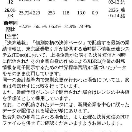
12
02-12
結
連
26.01-
2026-
25,724
229
253
118
13.0
0.9
03
05-14
結
前年同
+2.2
%
-66.5
%
-66.4
%
-74.9
%
-74.9
%
期比
【注意】
「決算速報」「個別銘柄の決算ページ」で配信する最新の業
績情報は、東京証券取引所が提供する適時開示情報伝達シス
テム(TDnet)において、上場企業が公表する決算短信と同時
に配信されたその企業自身の作成によるXBRL(企業の財務
情報を電子開示するための世界標準言語)に基づいたデータ
をそのまま使用しています。
同一の会計基準内で規則変更が行われた場合については、変
更は考慮せずに比較を行っています。
また、業績予想がレンジで開示された場合はレンジの中央値
を予想値として採用しています。
なお、この配信されたデータには、新興企業を中心に誤った
データが配信される場合が希にあります。
投資判断の参考にされる場合は、より正確な決算短信のPDF
ファイルを併せてご確認くださいますようお願いします。