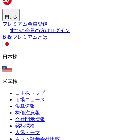
閉じる
プレミアム会員登録
すでに会員の方はログイン
株探プレミアムとは
日本株
米国株
日本株トップ
市場ニュース
決算速報
株価注意報
会社開示情報
銘柄探検
人気テーマ
ネット証券会社比較