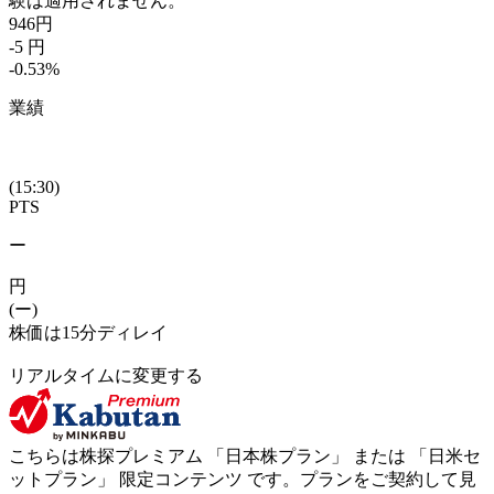
験は適用されません。
946
円
-5
円
-0.53
%
業績
(15:30)
PTS
ー
円
(ー)
株価は15分ディレイ
リアルタイムに変更する
こちらは株探プレミアム 「
日本株プラン
」 または 「
日米セ
ットプラン
」
限定コンテンツ
です。プランをご契約して見