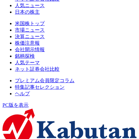
人気ニュース
日本の株主
米国株トップ
市場ニュース
決算ニュース
株価注意報
会社開示情報
銘柄探検
人気テーマ
ネット証券会社比較
プレミアム会員限定コラム
特集記事セレクション
ヘルプ
PC版を表示