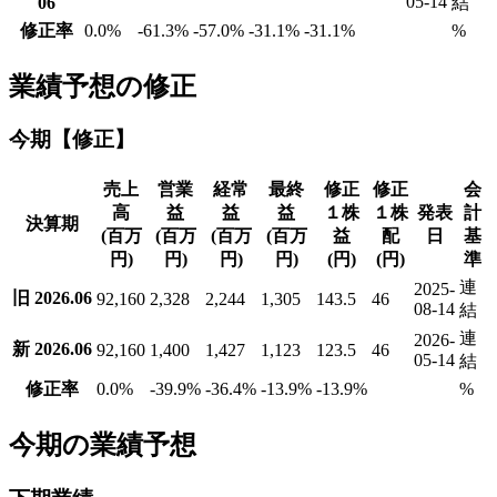
05-14
06
結
修正率
0.0
%
-61.3
%
-57.0
%
-31.1
%
-31.1
%
%
業績予想の修正
今期【修正】
売上
営業
経常
最終
修正
修正
会
高
益
益
益
１株
１株
発表
計
決算期
(百万
(百万
(百万
(百万
益
配
日
基
円)
円)
円)
円)
(円)
(円)
準
連
2025-
旧 2026.06
92,160
2,328
2,244
1,305
143.5
46
08-14
結
連
2026-
新 2026.06
92,160
1,400
1,427
1,123
123.5
46
05-14
結
修正率
0.0
%
-39.9
%
-36.4
%
-13.9
%
-13.9
%
%
今期の業績予想