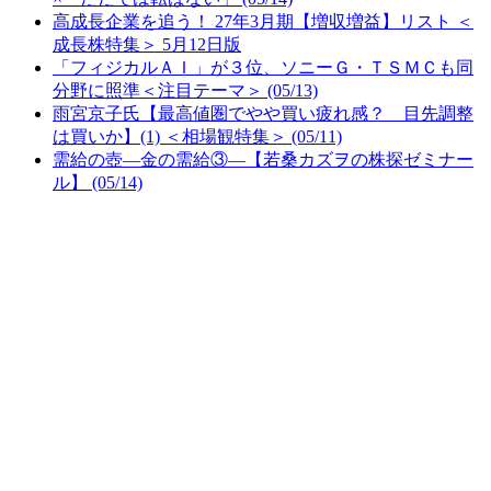
高成長企業を追う！ 27年3月期【増収増益】リスト ＜
成長株特集＞ 5月12日版
「フィジカルＡＩ」が３位、ソニーＧ・ＴＳＭＣも同
分野に照準＜注目テーマ＞ (05/13)
雨宮京子氏【最高値圏でやや買い疲れ感？ 目先調整
は買いか】(1) ＜相場観特集＞ (05/11)
需給の壺―金の需給③―【若桑カズヲの株探ゼミナー
ル】 (05/14)