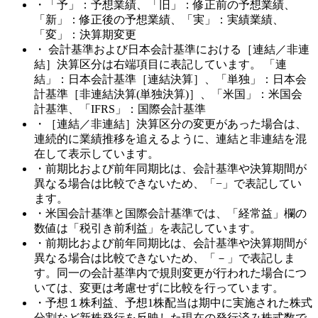
・「予」：予想業績、「旧」：修正前の予想業績、
「新」：修正後の予想業績、「実」：実績業績、
「変」：決算期変更
・ 会計基準および日本会計基準における［連結／非連
結］決算区分は右端項目に表記しています。 「連
結」：日本会計基準［連結決算］、「単独」：日本会
計基準［非連結決算(単独決算)］、「米国」：米国会
計基準、「IFRS」：国際会計基準
・［連結／非連結］決算区分の変更があった場合は、
連続的に業績推移を追えるように、連結と非連結を混
在して表示しています。
・前期比および前年同期比は、会計基準や決算期間が
異なる場合は比較できないため、「−」で表記してい
ます。
・米国会計基準と国際会計基準では、「経常益」欄の
数値は「税引き前利益」を表記しています。
・前期比および前年同期比は、会計基準や決算期間が
異なる場合は比較できないため、「－」で表記しま
す。同一の会計基準内で規則変更が行われた場合につ
いては、変更は考慮せずに比較を行っています。
・予想１株利益、予想1株配当は期中に実施された株式
分割など新株発行を反映した現在の発行済み株式数で