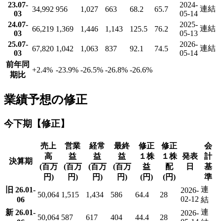
23.07-
2024-
連結
34,992
956
1,027
663
68.2
65.7
03
05-14
24.07-
2025-
連結
66,219
1,369
1,446
1,143
125.5
76.2
03
05-13
25.07-
2026-
連結
67,820
1,042
1,063
837
92.1
74.5
03
05-14
前年同
+2.4
%
-23.9
%
-26.5
%
-26.8
%
-26.6
%
期比
業績予想の修正
今下期【修正】
売上
営業
経常
最終
修正
修正
会
高
益
益
益
１株
１株
発表
計
決算期
(百万
(百万
(百万
(百万
益
配
日
基
円)
円)
円)
円)
(円)
(円)
準
連
旧 26.01-
2026-
50,064
1,515
1,434
586
64.4
28
02-12
06
結
連
新 26.01-
2026-
50,064
587
617
404
44.4
28