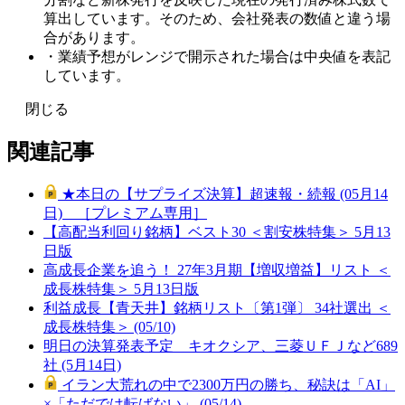
算出しています。そのため、会社発表の数値と違う場
合があります。
・業績予想がレンジで開示された場合は中央値を表記
しています。
閉じる
関連記事
★本日の【サプライズ決算】超速報・続報 (05月14
日) ［プレミアム専用］
【高配当利回り銘柄】ベスト30 ＜割安株特集＞ 5月13
日版
高成長企業を追う！ 27年3月期【増収増益】リスト ＜
成長株特集＞ 5月13日版
利益成長【青天井】銘柄リスト〔第1弾〕 34社選出 ＜
成長株特集＞ (05/10)
明日の決算発表予定 キオクシア、三菱ＵＦＪなど689
社 (5月14日)
イラン大荒れの中で2300万円の勝ち、秘訣は「AI」
×「ただでは転ばない」 (05/14)