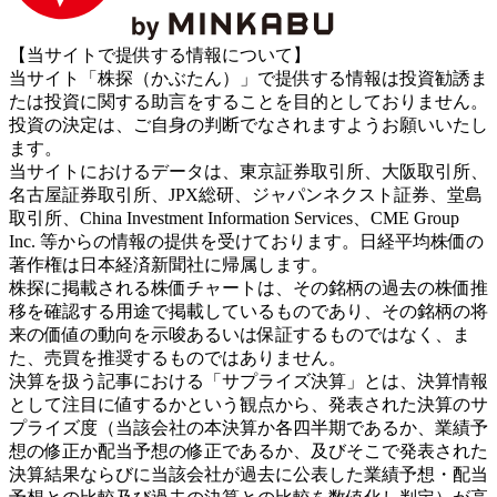
【当サイトで提供する情報について】
当サイト「株探（かぶたん）」で提供する情報は投資勧誘ま
たは投資に関する助言をすることを目的としておりません。
投資の決定は、ご自身の判断でなされますようお願いいたし
ます。
当サイトにおけるデータは、東京証券取引所、大阪取引所、
名古屋証券取引所、JPX総研、ジャパンネクスト証券、堂島
取引所、China Investment Information Services、CME Group
Inc. 等からの情報の提供を受けております。日経平均株価の
著作権は日本経済新聞社に帰属します。
株探に掲載される株価チャートは、その銘柄の過去の株価推
移を確認する用途で掲載しているものであり、その銘柄の将
来の価値の動向を示唆あるいは保証するものではなく、ま
た、売買を推奨するものではありません。
決算を扱う記事における「サプライズ決算」とは、決算情報
として注目に値するかという観点から、発表された決算のサ
プライズ度（当該会社の本決算か各四半期であるか、業績予
想の修正か配当予想の修正であるか、及びそこで発表された
決算結果ならびに当該会社が過去に公表した業績予想・配当