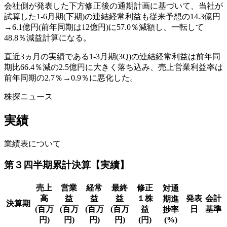
会社側が発表した下方修正後の通期計画に基づいて、当社が
試算した1-6月期(下期)の連結経常利益も従来予想の14.3億円
→6.1億円(前年同期は12億円)に57.0％減額し、一転して
48.8％減益計算になる。
直近3ヵ月の実績である1-3月期(3Q)の連結経常利益は前年同
期比66.4％減の2.5億円に大きく落ち込み、売上営業利益率は
前年同期の2.7％→0.9％に悪化した。
株探ニュース
実績
業績表について
第３四半期累計決算【実績】
売上
営業
経常
最終
修正
対通
高
益
益
益
１株
発表
会計
期進
決算期
(百万
(百万
(百万
(百万
益
日
基準
捗率
円)
円)
円)
円)
(円)
(%)