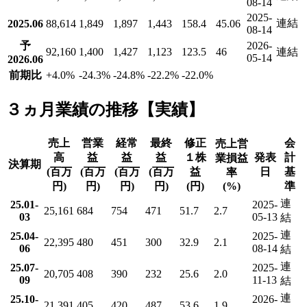
08-14
2025-
連結
2025.06
88,614
1,849
1,897
1,443
158.4
45.06
08-14
予
2026-
92,160
1,400
1,427
1,123
123.5
46
連結
05-14
2026.06
前期比
+4.0
%
-24.3
%
-24.8
%
-22.2
%
-22.0
%
３ヵ月業績の推移【実績】
売上
営業
経常
最終
修正
会
売上営
高
益
益
益
１株
発表
計
業損益
決算期
(百万
(百万
(百万
(百万
益
日
基
率
円)
円)
円)
円)
(円)
(%)
準
連
25.01-
2025-
25,161
684
754
471
51.7
2.7
03
05-13
結
連
25.04-
2025-
22,395
480
451
300
32.9
2.1
06
08-14
結
連
25.07-
2025-
20,705
408
390
232
25.6
2.0
09
11-13
結
連
25.10-
2026-
21,391
405
420
487
53.6
1.9