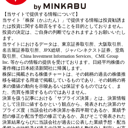
【当サイトで提供する情報について】
当サイト「株探（かぶたん）」で提供する情報は投資勧誘ま
たは投資に関する助言をすることを目的としておりません。
投資の決定は、ご自身の判断でなされますようお願いいたし
ます。
当サイトにおけるデータは、東京証券取引所、大阪取引所、
名古屋証券取引所、JPX総研、ジャパンネクスト証券、堂島
取引所、China Investment Information Services、CME Group
Inc. 等からの情報の提供を受けております。日経平均株価の
著作権は日本経済新聞社に帰属します。
株探に掲載される株価チャートは、その銘柄の過去の株価推
移を確認する用途で掲載しているものであり、その銘柄の将
来の価値の動向を示唆あるいは保証するものではなく、ま
た、売買を推奨するものではありません。
決算を扱う記事における「サプライズ決算」とは、決算情報
として注目に値するかという観点から、発表された決算のサ
プライズ度（当該会社の本決算か各四半期であるか、業績予
想の修正か配当予想の修正であるか、及びそこで発表された
決算結果ならびに当該会社が過去に公表した業績予想・配当