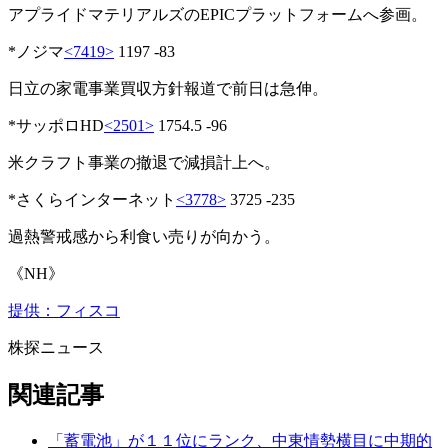
アプライドマテリアルズのEPICプラットフォームへ参画。
*ノジマ
<7419>
1197 -83
日立の家電事業買収方針報道で前日は急伸。
*サッポロHD
<2501>
1754.5 -96
米クラフト事業の撤退で減損計上へ。
*さくらインターネット
<3778>
3725 -235
過熱警戒感から利食い売りが向かう。
《NH》
提供：フィスコ
株探ニュース
関連記事
「蓄電池」が１１位にランク、中東情勢横目に中期的