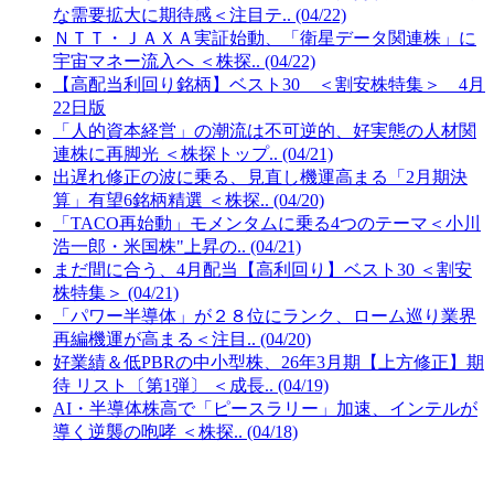
な需要拡大に期待感＜注目テ.. (04/22)
ＮＴＴ・ＪＡＸＡ実証始動、「衛星データ関連株」に
宇宙マネー流入へ ＜株探.. (04/22)
【高配当利回り銘柄】ベスト30 ＜割安株特集＞ 4月
22日版
「人的資本経営」の潮流は不可逆的、好実態の人材関
連株に再脚光 ＜株探トップ.. (04/21)
出遅れ修正の波に乗る、見直し機運高まる「2月期決
算」有望6銘柄精選 ＜株探.. (04/20)
「TACO再始動」モメンタムに乗る4つのテーマ＜小川
浩一郎・米国株"上昇の.. (04/21)
まだ間に合う、4月配当【高利回り】ベスト30 ＜割安
株特集＞ (04/21)
「パワー半導体」が２８位にランク、ローム巡り業界
再編機運が高まる＜注目.. (04/20)
好業績＆低PBRの中小型株、26年3月期【上方修正】期
待 リスト〔第1弾〕 ＜成長.. (04/19)
AI・半導体株高で「ピースラリー」加速、インテルが
導く逆襲の咆哮 ＜株探.. (04/18)