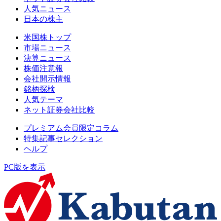
人気ニュース
日本の株主
米国株トップ
市場ニュース
決算ニュース
株価注意報
会社開示情報
銘柄探検
人気テーマ
ネット証券会社比較
プレミアム会員限定コラム
特集記事セレクション
ヘルプ
PC版を表示