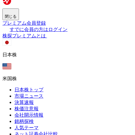
閉じる
プレミアム会員登録
すでに会員の方はログイン
株探プレミアムとは
日本株
米国株
日本株トップ
市場ニュース
決算速報
株価注意報
会社開示情報
銘柄探検
人気テーマ
ネット証券会社比較