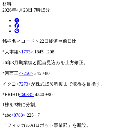
材料
2026年4月23日 7時15分
銘柄名＜コード＞22日終値⇒前日比
*大本組
<1793>
1845 +208
26年3月期業績と配当見込みを上方修正。
*河西工
<7256>
345 +80
イクヨ
<7273>
が株式15％程度まで取得を目指す。
*ERIHD
<6083>
4240 +90
1株を3株に分割。
*abc
<8783>
225 +7
「フィジカルAIロボット事業部」を新設。