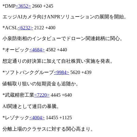
*DMP
<3652>
2660 +245
エッジAIカメラ向けANPRソリューションの展開を開始。
*ACSL
<6232>
2122 +400
小泉防衛相のインタビューでドローン関連銘柄に関心。
*オービック
<4684>
4582 +440
想定通りの好決算に加えて自社株買い実施を発表。
*ソフトバンクグループ
<9984>
5620 +439
値幅取り狙いの短期資金も追随か。
*武蔵精密工業
<7220>
4445 +640
AI関連として連日の暴騰。
*レゾナック
<4004>
14455 +1125
分離上場のクラサスに対する関心高まり。