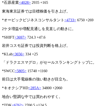
*石原産業
<4028>
2935 +165
東海東京証券では目標株価を引き上げ。
*オービックビジネスコンサルタント
<4733>
6750 +269
2ケタ増益や増配見通しを見直しの動きに。
*SHIFT
<3697>
724.3 +47.6
岩井コスモ証券では投資判断を格上げ。
*KLab
<3656>
334 +25
「ドラクエスマグロ」がセールスランキングトップに。
*SWCC
<5805>
15740 +1160
前日は大手電線株の強い動きが目立ち。
*キオクシアHD
<285A>
34800 +2060
地合い堅調な中では買われやすく。
*TDK
<6762>
2700.5 +124.5