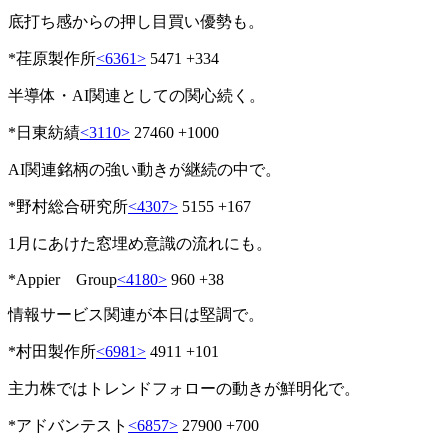
底打ち感からの押し目買い優勢も。
*荏原製作所
<6361>
5471 +334
半導体・AI関連としての関心続く。
*日東紡績
<3110>
27460 +1000
AI関連銘柄の強い動きが継続の中で。
*野村総合研究所
<4307>
5155 +167
1月にあけた窓埋め意識の流れにも。
*Appier Group
<4180>
960 +38
情報サービス関連が本日は堅調で。
*村田製作所
<6981>
4911 +101
主力株ではトレンドフォローの動きが鮮明化で。
*アドバンテスト
<6857>
27900 +700