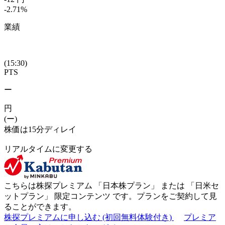
-2.71
%
業績
(15:30)
PTS
ー
円
(ー)
株価は15分ディレイ
リアルタイムに変更する
こちらは株探プレミアム 「
日本株プラン
」 または 「
日米セ
ットプラン
」
限定コンテンツ
です。プランをご契約して見
ることができます。
株探プレミアムに申し込む
(初回無料体験付き)
プレミア