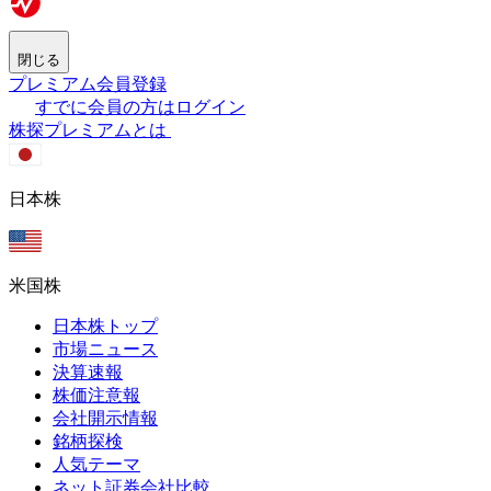
閉じる
プレミアム会員登録
すでに会員の方はログイン
株探プレミアムとは
日本株
米国株
日本株トップ
市場ニュース
決算速報
株価注意報
会社開示情報
銘柄探検
人気テーマ
ネット証券会社比較