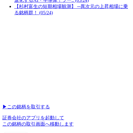
進化するAI・半導体！ブー.. (05/24)
【杉村富生の短期相場観測】 ─異次元の上昇相場に乗
る銘柄群！ (05/24)
▶︎
この銘柄を取引する
証券会社のアプリを起動して
この銘柄の取引画面へ移動します