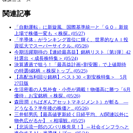
関連記事
「自動運転」に新旋風、国際基準統一と「ＧＯ」新規
上場で株価一変も ＜株探.. (05/27)
「半導体」がランキング首位に輝く、世界的なＡＩ投
資拡大でスーパーサイクル.. (05/26)
今期活躍期待の【連続最高益】銘柄リスト〔第1弾〕42
社選出 ＜成長株特集＞ (05/24)
決算通過で狙う！「最高益計画×割安圏」で上値期待
の特選6銘柄 ＜株探トップ.. (05/25)
【高配当利回り銘柄】ベスト30 ＜割安株特集＞ 5月
27日版
生活密着の人気外食・小売が満載！物価高に勝つ「6月
優待」お宝銘柄 ＜株探.. (05/26)
森田潤（ちばぎんアセットマネジメント）が斬る ―
どうなる？半年後の株価と.. (05/26)
三井郁男氏【最高値更新続く日経平均、AI関連以外に
物色広がるか】 ＜相場観.. (05/25)
【北浜流一郎のズバリ株先見！】 ─ 社会インフラへと