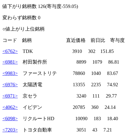
値下がり銘柄数 126(寄与度-559.05)
変わらず銘柄数 0
○値上がり上位銘柄
コード 銘柄 直近価格 前日比 寄与度
<6762>
TDK 3910 302 151.85
<6981>
村田製作所 8899 1079 86.81
<9983>
ファーストリテ 78860 1040 83.67
<6976>
太陽誘電 13355 2235 74.92
<6971>
京セラ 3240 111 29.77
<4062>
イビデン 20785 360 24.14
<6098>
リクルートHD 10090 183 18.40
<7203>
トヨタ自動車 3051 43 7.21