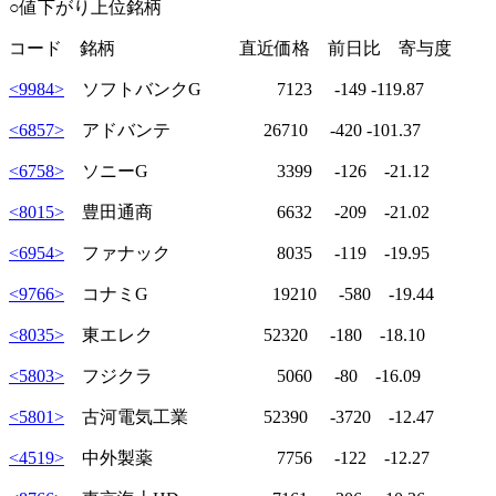
○値下がり上位銘柄
コード 銘柄 直近価格 前日比 寄与度
<9984>
ソフトバンクG 7123 -149 -119.87
<6857>
アドバンテ 26710 -420 -101.37
<6758>
ソニーG 3399 -126 -21.12
<8015>
豊田通商 6632 -209 -21.02
<6954>
ファナック 8035 -119 -19.95
<9766>
コナミG 19210 -580 -19.44
<8035>
東エレク 52320 -180 -18.10
<5803>
フジクラ 5060 -80 -16.09
<5801>
古河電気工業 52390 -3720 -12.47
<4519>
中外製薬 7756 -122 -12.27