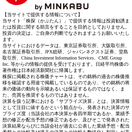
【当サイトで提供する情報について】
当サイト「株探（かぶたん）」で提供する情報は投資勧誘ま
たは投資に関する助言をすることを目的としておりません。
投資の決定は、ご自身の判断でなされますようお願いいたし
ます。
当サイトにおけるデータは、東京証券取引所、大阪取引所、
名古屋証券取引所、JPX総研、ジャパンネクスト証券、堂島
取引所、China Investment Information Services、CME Group
Inc. 等からの情報の提供を受けております。日経平均株価の
著作権は日本経済新聞社に帰属します。
株探に掲載される株価チャートは、その銘柄の過去の株価推
移を確認する用途で掲載しているものであり、その銘柄の将
来の価値の動向を示唆あるいは保証するものではなく、ま
た、売買を推奨するものではありません。
決算を扱う記事における「サプライズ決算」とは、決算情報
として注目に値するかという観点から、発表された決算のサ
プライズ度（当該会社の本決算か各四半期であるか、業績予
想の修正か配当予想の修正であるか、及びそこで発表された
決算結果ならびに当該会社が過去に公表した業績予想・配当