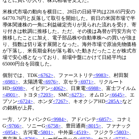
などに買いが入り、株式相場を支えた。
米株式市場の動向を横目に、28日の日経平均は228.65円安の
64770.76円と反落して取引を開始した。前日の米国市場で半
導体関連株の一角に利益確定売りが見られた流れを受け、寄
り付きは軟調に推移した。ただ、その後は為替が円安方向で
推移したことに加え、電子部品株や自動車株への買いが強ま
り、指数は切り返す展開となった。海外市場で原油先物価格
が下落し、米長期金利が落ち着いた動きだったことが株式市
場で安心感となっており、前場中盤にかけて日経平均は
65000円台を回復した。
個別では、TDK
<6762>
、ファーストリテ
<9983>
、村田製
<6981>
、太陽誘電
<6976>
、京セラ
<6971>
、リクルート
HD
<6098>
、イビデン
<4062>
、日東電
<6988>
、富士フイルム
<4901>
、トヨタ
<7203>
、SMC
<6273>
、オムロン
<6645>
、エ
プソン
<6724>
、ホンダ
<7267>
、キオクシアHD
<285A>
など
の銘柄が上昇。
一方、ソフトバンクG
<9984>
、アドバンテ
<6857>
、コナミ
G
<9766>
、ソニーG
<6758>
、豊田通商
<8015>
、ファナック
<6954>
、古河電
<5801>
、中外薬
<4519>
、フジクラ
<5803>
、
東京海上
<8766>
、レーザーテック
<6920>
、セコム
<9735>
、