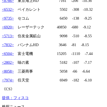
<8766>
東京海上HD 7161 -206 -10.36
<6532>
ベイカレント 5502 -308 -10.32
<9735>
セコム 6450 -138 -9.25
<6920>
レーザーテック 40850 -680 -9.12
<5713>
住友金属鉱山 9098 -510 -8.55
<7832>
バンナムHD 3646 -81 -8.15
<6504>
富士電機 15205 -1110 -7.44
<2802>
味の素 5182 -107 -7.17
<8058>
三菱商事 5058 -66 -6.64
<7974>
任天堂 6949 -182 -6.10
《CS》
提供：フィスコ
株探ニュース