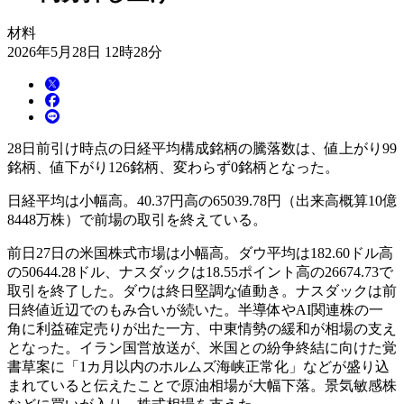
材料
2026年5月28日 12時28分
28日前引け時点の日経平均構成銘柄の騰落数は、値上がり99
銘柄、値下がり126銘柄、変わらず0銘柄となった。
日経平均は小幅高。40.37円高の65039.78円（出来高概算10億
8448万株）で前場の取引を終えている。
前日27日の米国株式市場は小幅高。ダウ平均は182.60ドル高
の50644.28ドル、ナスダックは18.55ポイント高の26674.73で
取引を終了した。ダウは終日堅調な値動き。ナスダックは前
日終値近辺でのもみ合いが続いた。半導体やAI関連株の一
角に利益確定売りが出た一方、中東情勢の緩和が相場の支え
となった。イラン国営放送が、米国との紛争終結に向けた覚
書草案に「1カ月以内のホルムズ海峡正常化」などが盛り込
まれていると伝えたことで原油相場が大幅下落。景気敏感株