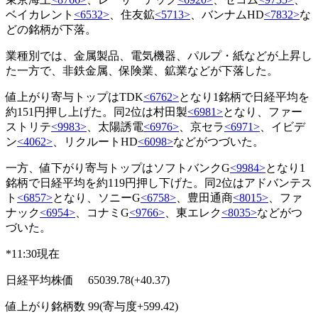
ベイカレント
<6532>
、住友鉱
<5713>
、バンナムHD
<7832>
な
どの銘柄が下落。
業種別では、金属製品、電気機器、パルプ・紙などが上昇し
た一方で、非鉄金属、保険業、鉱業などが下落した。
値上がり寄与トップはTDK
<6762>
となり1銘柄で日経平均を
約151円押し上げた。同2位は村田製
<6981>
となり、ファー
ストリテ
<9983>
、太陽誘電
<6976>
、京セラ
<6971>
、イビデ
ン
<4062>
、リクルートHD
<6098>
などがつづいた。
一方、値下がり寄与トップはソフトバンクG
<9984>
となり1
銘柄で日経平均を約119円押し下げた。同2位はアドバンテス
ト
<6857>
となり、ソニーG
<6758>
、豊田通商
<8015>
、ファ
ナック
<6954>
、コナミG
<9766>
、東エレク
<8035>
などがつ
づいた。
*11:30現在
日経平均株価 65039.78(+40.37)
値上がり銘柄数 99(寄与度+599.42)