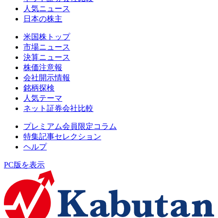
人気ニュース
日本の株主
米国株トップ
市場ニュース
決算ニュース
株価注意報
会社開示情報
銘柄探検
人気テーマ
ネット証券会社比較
プレミアム会員限定コラム
特集記事セレクション
ヘルプ
PC版を表示