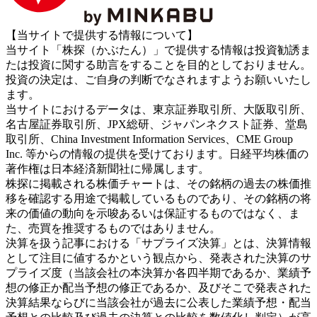
【当サイトで提供する情報について】
当サイト「株探（かぶたん）」で提供する情報は投資勧誘ま
たは投資に関する助言をすることを目的としておりません。
投資の決定は、ご自身の判断でなされますようお願いいたし
ます。
当サイトにおけるデータは、東京証券取引所、大阪取引所、
名古屋証券取引所、JPX総研、ジャパンネクスト証券、堂島
取引所、China Investment Information Services、CME Group
Inc. 等からの情報の提供を受けております。日経平均株価の
著作権は日本経済新聞社に帰属します。
株探に掲載される株価チャートは、その銘柄の過去の株価推
移を確認する用途で掲載しているものであり、その銘柄の将
来の価値の動向を示唆あるいは保証するものではなく、ま
た、売買を推奨するものではありません。
決算を扱う記事における「サプライズ決算」とは、決算情報
として注目に値するかという観点から、発表された決算のサ
プライズ度（当該会社の本決算か各四半期であるか、業績予
想の修正か配当予想の修正であるか、及びそこで発表された
決算結果ならびに当該会社が過去に公表した業績予想・配当