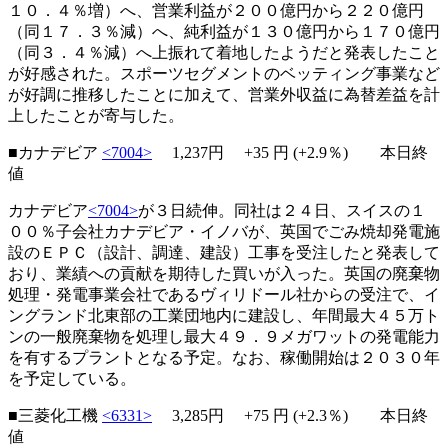
１０．４％増）へ、営業利益が２００億円から２２０億円
（同１７．３％減）へ、純利益が１３０億円から１７０億円
（同３．４％減）へ上振れて着地したようだと発表したこと
が好感された。スポーツセグメントのベッティング事業など
が好調に推移したことに加えて、営業外収益に為替差益を計
上したことが寄与した。
■カナデビア
<7004>
1,237円
+35
円 (+2.9％) 本日終
値
カナデビア
<7004>
が３日続伸。同社は２４日、スイスの１
００％子会社カナデビア・イノバが、英国でごみ焼却発電施
設のＥＰＣ（設計、調達、建設）工事を受注したと発表して
おり、業績への貢献を期待した買いが入った。英国の廃棄物
処理・発電事業会社であるヴィリドール社からの受注で、イ
ングランド北東部の工業団地内に建設し、年間最大４５万ト
ンの一般廃棄物を処理し最大４９．９メガワットの発電能力
を有するプラントとなる予定。なお、稼働開始は２０３０年
を予定している。
■三菱化工機
<6331>
3,285円
+75
円 (+2.3％) 本日終
値