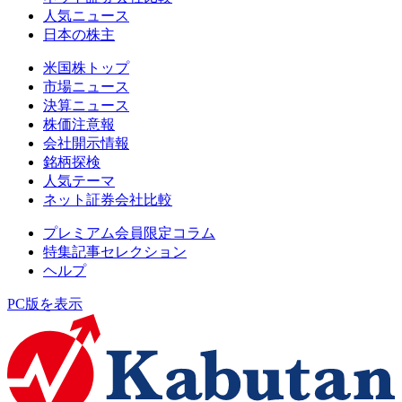
人気ニュース
日本の株主
米国株トップ
市場ニュース
決算ニュース
株価注意報
会社開示情報
銘柄探検
人気テーマ
ネット証券会社比較
プレミアム会員限定コラム
特集記事セレクション
ヘルプ
PC版を表示