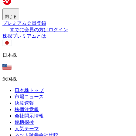
閉じる
プレミアム会員登録
すでに会員の方はログイン
株探プレミアムとは
日本株
米国株
日本株トップ
市場ニュース
決算速報
株価注意報
会社開示情報
銘柄探検
人気テーマ
ネット証券会社比較