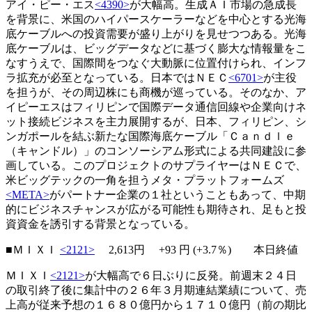
アイ・ピー・エス
<4390>
が大幅高。生成ＡＩ市場の急成長
を背景に、米国のハイパースケーラーなどを中心とする光海
底ケーブルへの投資需要が盛り上がりを見せつつある。光海
底ケーブルは、ビッグデータなどに基づく膨大な情報量をこ
なすうえで、国際間をつなぐ大動脈に位置付けられ、インフ
ラ拡充が必至となっている。日本ではＮＥＣ
<6701>
が主役
を担うが、その周辺株にも商機が巡っている。そのなか、ア
イピーエスはフィリピンで国際データ通信回線や企業向けネ
ット接続ビジネスを主力展開するが、日本、フィリピン、シ
ンガポールを結ぶ新たな国際海底ケーブル「Ｃａｎｄｌｅ
（キャンドル）」のコンソーシアム形式による共同建設に参
画している。このプロジェクトのサプライヤーはＮＥＣで、
米ビッグテックの一角を担うメタ・プラットフォームズ
<META>
がパートナー企業の１社ということもあって、中期
的にビジネスチャンスが広がる可能性も期待され、足もと投
資資金を誘引する背景となっている。
■ＭＩＸＩ
<2121>
2,613円
+93
円 (+3.7％) 本日終値
ＭＩＸＩ
<2121>
が大幅高で６日ぶりに反発。前週末２４日
の取引終了後に集計中の２６年３月期連結業績について、売
上高が従来予想の１６８０億円から１７１０億円（前の期比