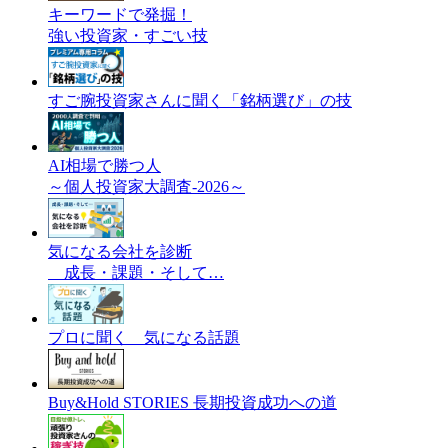
キーワードで発掘！
強い投資家・すごい技
すご腕投資家さんに聞く「銘柄選び」の技
AI相場で勝つ人
～個人投資家大調査-2026～
気になる会社を診断
成長・課題・そして…
プロに聞く 気になる話題
Buy&Hold STORIES 長期投資成功への道