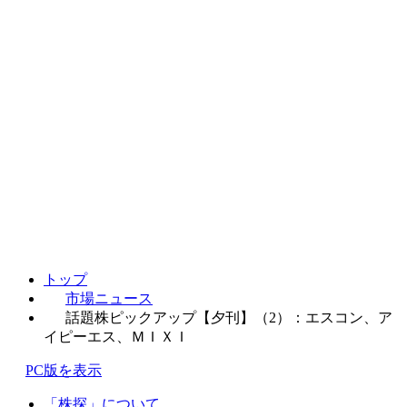
トップ
市場ニュース
話題株ピックアップ【夕刊】（2）：エスコン、ア
イピーエス、ＭＩＸＩ
PC版を表示
「株探」について