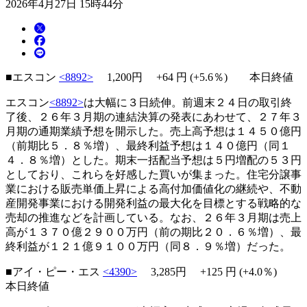
2026年4月27日 15時44分
■エスコン
<8892>
1,200円
+64
円 (+5.6％) 本日終値
エスコン
<8892>
は大幅に３日続伸。前週末２４日の取引終
了後、２６年３月期の連結決算の発表にあわせて、２７年３
月期の通期業績予想を開示した。売上高予想は１４５０億円
（前期比５．８％増）、最終利益予想は１４０億円（同１
４．８％増）とした。期末一括配当予想は５円増配の５３円
としており、これらを好感した買いが集まった。住宅分譲事
業における販売単価上昇による高付加価値化の継続や、不動
産開発事業における開発利益の最大化を目標とする戦略的な
売却の推進などを計画している。なお、２６年３月期は売上
高が１３７０億２９００万円（前の期比２０．６％増）、最
終利益が１２１億９１００万円（同８．９％増）だった。
■アイ・ピー・エス
<4390>
3,285円
+125
円 (+4.0％)
本日終値