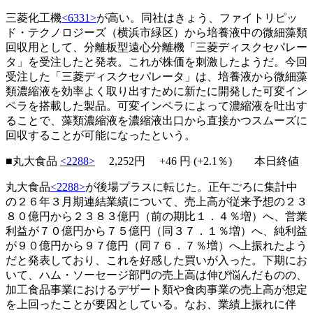
三菱化工機
<6331>
が高い。同社はきょう、ファイトリピッ
ド・テクノロジーズ（横浜市緑区）から培養液中の微細藻類
回収用として、分離板型遠心分離機「三菱ディスクセパレー
タ」を受注したと発表。これが株価を刺激したようだ。今回
受注した「三菱ディスクセパレータ」は、培養液から微細藻
類濃縮液を効率よく取り出すために新たに開発した可変イン
ペラを搭載した製品。可変インペラによって濃縮液を吐出す
ることで、藻類濃縮液を濃縮液出口から直接かつスムーズに
回収することが可能になったという。
■丸大食品
<2288>
2,252円
+46
円 (+2.1％) 本日終値
丸大食品
<2288>
が後場プラスに転じた。正午ごろに集計中
の２６年３月期連結業績について、売上高が従来予想の２３
８０億円から２３８３億円（前の期比１．４％増）へ、営業
利益が７０億円から７５億円（同３７．１％増）へ、純利益
が９０億円から９７億円（同７６．７％増）へ上振れたよう
だと発表しており、これを好感した買いが入った。下期にお
いて、ハム・ソーセージ部門の売上高は伸び悩んだものの、
加工食品事業におけるデザート類や食肉事業の売上高が想定
を上回ったことが要因としている。なお、業績上振れに伴