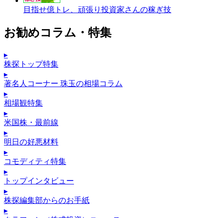
目指せ億トレ、頑張り投資家さんの稼ぎ技
お勧めコラム・特集
▸
株探トップ特集
▸
著名人コーナー 珠玉の相場コラム
▸
相場観特集
▸
米国株・最前線
▸
明日の好悪材料
▸
コモディティ特集
▸
トップインタビュー
▸
株探編集部からのお手紙
▸