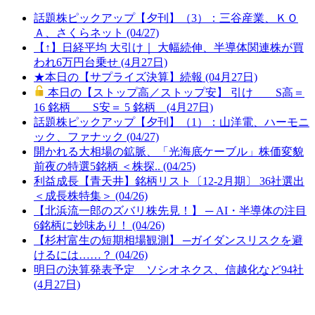
話題株ピックアップ【夕刊】（3）：三谷産業、ＫＯ
Ａ、さくらネット (04/27)
【↑】日経平均 大引け｜ 大幅続伸、半導体関連株が買
われ6万円台乗せ (4月27日)
★本日の【サプライズ決算】続報 (04月27日)
本日の【ストップ高／ストップ安】 引け S高＝
16 銘柄 S安＝ 5 銘柄 (4月27日)
話題株ピックアップ【夕刊】（1）：山洋電、ハーモニ
ック、ファナック (04/27)
開かれる大相場の鉱脈、「光海底ケーブル」株価変貌
前夜の特選5銘柄 ＜株探.. (04/25)
利益成長【青天井】銘柄リスト〔12-2月期〕 36社選出
＜成長株特集＞ (04/26)
【北浜流一郎のズバリ株先見！】 ─ AI・半導体の注目
6銘柄に妙味あり！ (04/26)
【杉村富生の短期相場観測】 ─ガイダンスリスクを避
けるには……？ (04/26)
明日の決算発表予定 ソシオネクス、信越化など94社
(4月27日)