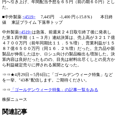
円へ引き上げ、年間配当予想を６５円（前の期６０円）とし
た。
■中外製薬
<4519>
7,445円 -1,400 円 (-15.8％) 本日終
値 東証プライム 下落率トップ
中外製薬
<4519>
は急落。前週末２４日取引終了後に発表し
た第１四半期（１～３月）連結決算は、売上高が３２１７億
４７００万円（前年同期比１１．５％増）、営業利益が１５
８７億６５００万円（同１６．２％増）だった。主力品や新
製品が伸長したほか、ロシュ向けの製品輸出も増加した。決
算内容は良好だったものの、目先は材料出尽くしとの見方か
ら利益確定売りに押される展開となった。
⇒⇒★4月29日～5月6日に「ゴールデンウィーク特集」など
を一挙、"43本"配信します。ご期待ください。
⇒⇒
「ゴールデンウィーク特集」の記事一覧をみる
株探ニュース
関連記事