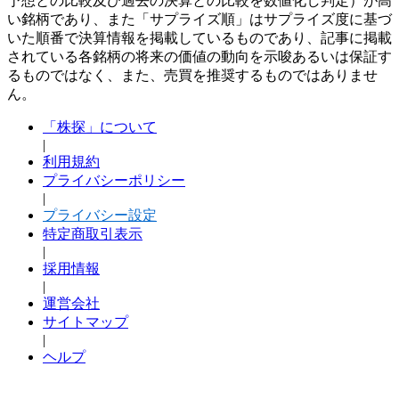
予想との比較及び過去の決算との比較を数値化し判定）が高
い銘柄であり、また「サプライズ順」はサプライズ度に基づ
いた順番で決算情報を掲載しているものであり、記事に掲載
されている各銘柄の将来の価値の動向を示唆あるいは保証す
るものではなく、また、売買を推奨するものではありませ
ん。
「株探」について
|
利用規約
プライバシーポリシー
|
プライバシー設定
特定商取引表示
|
採用情報
|
運営会社
サイトマップ
|
ヘルプ