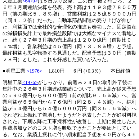
大豊工業
<6470>
は５日ぶり反発。この日午後２時ごろ、２
６年３月期連結決算を発表。売上高は１１９３億７８００万
円（前の期比５．８％増）、営業利益は２５億８９００万円
（同４．２倍）だった。自動車部品関連の売り上げが伸び
た。利益面では全社的な合理化の推進も奏功した。固定資産
の減損損失計上で最終損益段階では大幅なマイナスで着地し
た。続く２７年３月期の売上高は１２００億円（前期比０．
５％増）、営業利益は４５億円（同７３．８％増）と予想。
最終損益も黒字転換する見通しだ。配当予想は３０円（前期
２８円）とした。これを好感した買いが入った。
■明星工業
<1976>
1,810円
+6
円 (+0.3％) 本日終値
明星工業
<1976>
がしっかり。前週末２４日の取引終了後に
集計中の２６年３月期連結業績について、売上高が従来予想
の５９０億円から６００億円（前の期比９．５％減）へ、営
業利益が６５億円から７６億円（同２８．４％減）へ、純利
益が５４億円から５４億５０００万円（同３５．５％減）へ
それぞれ上振れて着地したようだと発表したことが好材料視
された。下期以降に工事採算性が改善し、上期に発生した人
件費増加などのコスト増を吸収できたことが要因としてい
る。なお、業績上振れに伴い期末配当予想を４０円から４５