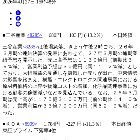
2026年4月27日 15時48分
■三谷産業
<8285>
680円
-103
円 (-13.2％) 本日終値
三谷産業
<8285>
は後場急落。きょう午後２時ごろ、２６年
３月期の連結決算の発表にあわせて、２７年３月期の通期業
績予想を開示した。売上高予想は１１３０億円（前期比３．
９％減）、営業利益予想は３０億円（同１１．２％減）とし
ており、大幅減益の見通しを嫌気した売りが出た。中東情勢
の影響を踏まえ、樹脂・エレクトロニクス関連事業における
原材料価格の上昇や物流コストの増加、化学品関連事業にお
ける顧客の稼働減少などを見込んでいる。なお、２６年３月
期は売上高が１１７５億３１００万円（前の期比１４．０％
増）、営業利益が３３億７９００万円（同６２．９％増）だ
った。
■ＫＯＡ
<6999>
1,784円
-227
円 (-11.3％) 本日終値
東証プライム 下落率4位