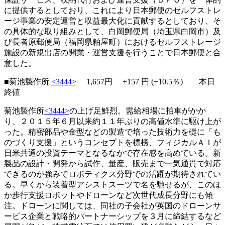
に提供するとしており、これにより日本郵便のセルフストレ
ージ事業の安定運営と収益最大化に貢献するとしており、そ
の具体的な取り組みとして、白岡郵便局（埼玉県白岡市）及
び長者原郵便局（福岡県粕屋町）におけるセルフストレージ
施設の新規出店の開業・運営支援を行うことで日本郵便と合
意した。
■菊池製作所
<3444>
1,657円
+157
円 (+10.5％) 本日
終値
菊池製作所
<3444>
の上げ足鮮烈。需給相場に拍車がかか
り、２０１５年６月以来約１１年ぶりの高値水準に駆け上が
った。精密部品や金型などの製造で培った技術力を礎に「も
のづくり支援」というコンセプトを標榜、フィジカルＡＩが
日米共通の投資テーマとなるなかで存在感を高めている。新
製品の設計・開発から試作、量産、販売まで一気通貫で対応
できるのが強みでロボティクス分野での活躍が期待されてい
る。早くから装着型アシストスーツで名を馳せるが、このほ
か歩行支援ロボットやドローンなど次世代成長分野にも傾
注。ドローンに関しては、同社の子会社が英国のドローンサ
ービス企業と戦略的パートナーシップを３月に締結するなど