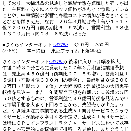
しており、大幅減益の見通しと減配予想を嫌気した売りが出
た。主原料である鉄スクラップ価格が足もとで急騰している
ことや、中東情勢の影響で各種コストの増加が懸念されるこ
となどを踏まえた。なお、２６年３月期は売上高が１９１７
億７２００万円（前の期比６．５％減）、営業利益は９８億
１３００万円（同２８．６％減）だった。
■さくらインターネット
<3778>
3,295円
-350
円
(-9.6％) 本日終値 東証プライム 下落率8位
さくらインターネット
<3778>
が後場に入り下げ幅を拡大。
午後０時３０分ごろに発表した２７年３月期連結業績予想
は、売上高４５０億円（前期比２７．５％増）、営業利益１
５億円（前期４億３００万円の赤字）、最終利益８億５００
０万円（前期比３．９倍）と大幅増収で営業損益の大幅黒字
転換を見込み、また、年間配当予想を前期比５０銭増の５円
５０銭とするものの、営業利益で３０億円前後を見込んでい
た市場予想を大きく下回ることから、失望売りが出たよう
だ。引き続き注力事業である生成ＡＩ向けサービスとクラウ
ドサービスが業績を牽引する予定で、生成ＡＩ向けサービス
は特にＧＰＵインフラストラクチャーサービスにおいて既存
ＧＰＵが安定的に高稼働率で推移する見通し。またクラウド