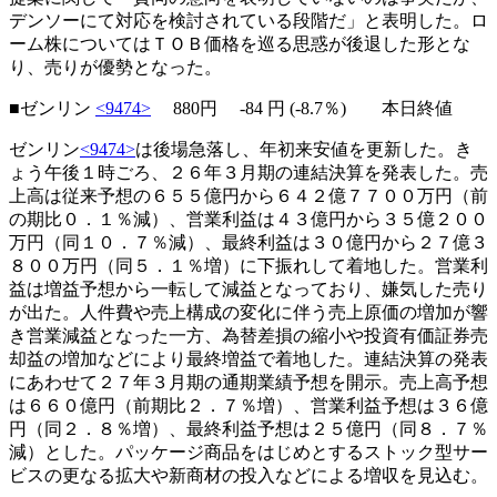
デンソーにて対応を検討されている段階だ」と表明した。ロ
ーム株についてはＴＯＢ価格を巡る思惑が後退した形とな
り、売りが優勢となった。
■ゼンリン
<9474>
880円
-84
円 (-8.7％) 本日終値
ゼンリン
<9474>
は後場急落し、年初来安値を更新した。き
ょう午後１時ごろ、２６年３月期の連結決算を発表した。売
上高は従来予想の６５５億円から６４２億７７００万円（前
の期比０．１％減）、営業利益は４３億円から３５億２００
万円（同１０．７％減）、最終利益は３０億円から２７億３
８００万円（同５．１％増）に下振れして着地した。営業利
益は増益予想から一転して減益となっており、嫌気した売り
が出た。人件費や売上構成の変化に伴う売上原価の増加が響
き営業減益となった一方、為替差損の縮小や投資有価証券売
却益の増加などにより最終増益で着地した。連結決算の発表
にあわせて２７年３月期の通期業績予想を開示。売上高予想
は６６０億円（前期比２．７％増）、営業利益予想は３６億
円（同２．８％増）、最終利益予想は２５億円（同８．７％
減）とした。パッケージ商品をはじめとするストック型サー
ビスの更なる拡大や新商材の投入などによる増収を見込む。