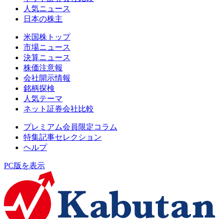
人気ニュース
日本の株主
米国株トップ
市場ニュース
決算ニュース
株価注意報
会社開示情報
銘柄探検
人気テーマ
ネット証券会社比較
プレミアム会員限定コラム
特集記事セレクション
ヘルプ
PC版を表示