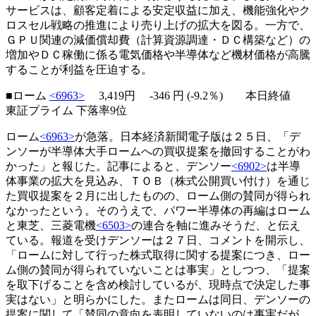
サービスは、顧客定着による安定収益に加え、機能強化やク
ロスセル戦略の推進により売り上げの拡大を図る。一方で、
ＧＰＵ関連の減価償却費（計算資源調達・ＤＣ構築など）の
増加やＤＣ稼働に係る電気価格や半導体など機材価格が高騰
することが利益を圧迫する。
■ローム
<6963>
3,419円
-346
円 (-9.2％) 本日終値
東証プライム 下落率9位
ローム
<6963>
が急落。日本経済新聞電子版は２５日、「デ
ンソーが半導体大手ロームへの買収提案を撤回することがわ
かった」と報じた。記事によると、デンソー
<6902>
は半導
体事業の拡大を見込み、ＴＯＢ（株式公開買い付け）を通じ
た買収提案を２月に出したものの、ローム側の賛同が得られ
なかったという。そのうえで、パワー半導体の再編はローム
と東芝、三菱電機
<6503>
の連合を軸に進みそうだ、と伝え
ている。報道を受けデンソーは２７日、コメントを開示し、
「ロームに対して行った株式取得に関する提案につき、ロー
ム側の賛同が得られていないことは事実」としつつ、「提案
を取下げることを含め検討しているが、現時点で決定した事
実はない」と明らかにした。またロームは同日、デンソーの
提案に関して「賛同の意向を表明していないのは事実だが、