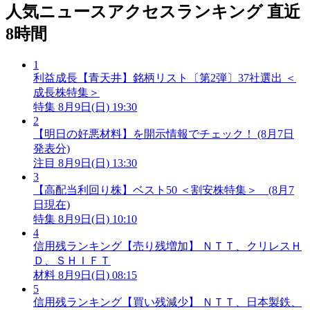
人気ニュースアクセスランキング
直近
8時間
1
利益成長【青天井】銘柄リスト〔第2弾〕37社選出 ＜
成長株特集＞
特集
8月9日(日) 19:30
2
【明日の好悪材料】を開示情報でチェック！ (8月7日
発表分)
注目
8月9日(日) 13:30
3
【高配当利回り株】ベスト50 ＜割安株特集＞ (8月7
日現在)
特集
8月9日(日) 10:10
4
信用残ランキング【売り残増加】 ＮＴＴ、クリレスＨ
Ｄ、ＳＨＩＦＴ
材料
8月9日(日) 08:15
5
信用残ランキング【買い残減少】 ＮＴＴ、日本製鉄、