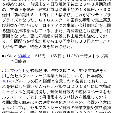
を極めており、前週末２４日取引終了後に２６年３月期業績
の上方修正を発表、経常利益は従来予想の１８億円から３０
億円（前の期比８．１倍）に大幅増額、これがポジティブサ
プライズとなった。ＧＩＧＡスクール案件の牽引で売上高及
び利益が伸びたほか、ロボティクス事業が会社側想定を上回
る堅調な推移を示している。また、為替差益も収益押し上げ
要因となった。更に好業績を背景に株主還元も強化してお
り、年間配当を従来計画から１０円増額し３０円とすること
も併せて発表、物色人気を加速させた。
■パルマ
<3461>
615円
+65
円 (+11.8％)
一時ストップ高
本日終値
パルマ
<3461>
が後場急伸。午後２時ごろ、郵便局施設を活
用したセルフストレージ事業の展開について、日本郵政
<6178>
グループの日本郵便と合意したと発表しており、こ
れを好感した買いが入った。パルマは２０１８年に日本郵政
キャピタルと資本提携し、郵便局施設内の遊休スペースをセ
ルフストレージとして再活用する取り組みを推進しており、
今回の取り組みはその連携を深化させるもの。今回の合意に
よりパルマは、セルフストレージ施設の開業支援や賃料債務
保証サービス、収納代行および運営支援（ＢＰＯ）を一体的