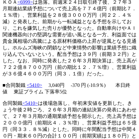
ＫＯＡ
<6999>
は急落。前週末２４日取引終了後、２７年３
月期連結業績予想について売上高を７７４億円（前期比７．
１％増）、営業利益を２８億３０００万円（同２２．４％
減）と発表した。前期から一転減益となる予想を示してお
り、これを嫌気した売りが優勢となった。自動車向けやＡＩ
関連機器向けの堅調な需要が追い風となる一方、利益面では
貴金属相場の高騰による原材料価格の上昇が逆風となる見通
し。ホルムズ海峡の閉鎖など中東情勢の影響は業績予想に織
り込んでいないという。配当予想は３９円（前期３２円）と
した。なお、同時に発表した２６年３月期決算は、売上高が
７２２億８７００万円（前の期比１２．７％増）、営業利益
が３６億４６００万円（同３．１倍）だった。
■合同製鐵
<5410>
3,040円
-370
円 (-10.9％) 本日終
値 東証プライム 下落率5位
合同製鐵
<5410>
は後場急落し、年初来安値を更新した。き
ょう午後２時ごろ、２６年３月期の連結決算の発表にあわせ
て、２７年３月期の通期業績予想を開示した。売上高予想は
２０００億円（前期比４．３％増）、営業利益予想は６５億
円（同３３．８％減）とした。同時に年間配当予想は中間４
０円・期末６０円の合計１００円（前期実績は１８０円）と