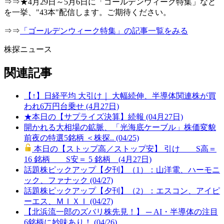
⇒⇒★4月29日～5月6日に「ゴールデンウィーク特集」など
を一挙、"43本"配信します。ご期待ください。
⇒⇒
「ゴールデンウィーク特集」の記事一覧をみる
株探ニュース
関連記事
【↑】日経平均 大引け｜ 大幅続伸、半導体関連株が買
われ6万円台乗せ (4月27日)
★本日の【サプライズ決算】続報 (04月27日)
開かれる大相場の鉱脈、「光海底ケーブル」株価変貌
前夜の特選5銘柄 ＜株探.. (04/25)
本日の【ストップ高／ストップ安】 引け S高＝
16 銘柄 S安＝ 5 銘柄 (4月27日)
話題株ピックアップ【夕刊】（1）：山洋電、ハーモニ
ック、ファナック (04/27)
話題株ピックアップ【夕刊】（2）：エスコン、アイピ
ーエス、ＭＩＸＩ (04/27)
【北浜流一郎のズバリ株先見！】 ─ AI・半導体の注目
6銘柄に妙味あり！ (04/26)