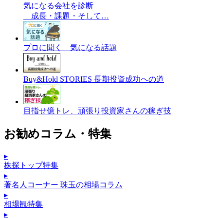
気になる会社を診断
成長・課題・そして…
プロに聞く 気になる話題
Buy&Hold STORIES 長期投資成功への道
目指せ億トレ、頑張り投資家さんの稼ぎ技
お勧めコラム・特集
▸
株探トップ特集
▸
著名人コーナー 珠玉の相場コラム
▸
相場観特集
▸