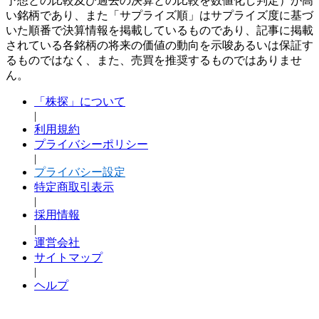
予想との比較及び過去の決算との比較を数値化し判定）が高
い銘柄であり、また「サプライズ順」はサプライズ度に基づ
いた順番で決算情報を掲載しているものであり、記事に掲載
されている各銘柄の将来の価値の動向を示唆あるいは保証す
るものではなく、また、売買を推奨するものではありませ
ん。
「株探」について
|
利用規約
プライバシーポリシー
|
プライバシー設定
特定商取引表示
|
採用情報
|
運営会社
サイトマップ
|
ヘルプ