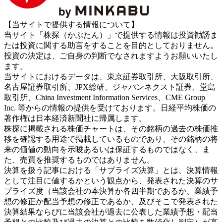
【当サイトで提供する情報について】
当サイト「株探（かぶたん）」で提供する情報は投資勧誘ま
たは投資に関する助言をすることを目的としておりません。
投資の決定は、ご自身の判断でなされますようお願いいたし
ます。
当サイトにおけるデータは、東京証券取引所、大阪取引所、
名古屋証券取引所、JPX総研、ジャパンネクスト証券、堂島
取引所、China Investment Information Services、CME Group
Inc. 等からの情報の提供を受けております。日経平均株価の
著作権は日本経済新聞社に帰属します。
株探に掲載される株価チャートは、その銘柄の過去の株価推
移を確認する用途で掲載しているものであり、その銘柄の将
来の価値の動向を示唆あるいは保証するものではなく、ま
た、売買を推奨するものではありません。
決算を扱う記事における「サプライズ決算」とは、決算情報
として注目に値するかという観点から、発表された決算のサ
プライズ度（当該会社の本決算か各四半期であるか、業績予
想の修正か配当予想の修正であるか、及びそこで発表された
決算結果ならびに当該会社が過去に公表した業績予想・配当