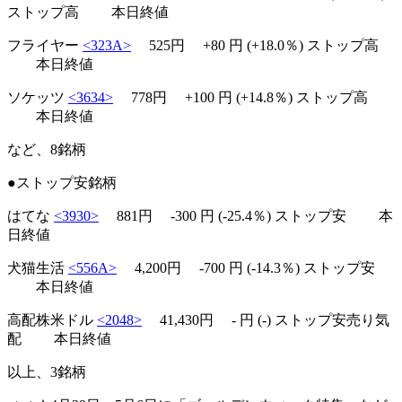
ストップ高
本日終値
フライヤー
<323A>
525円
+80
円 (+18.0％)
ストップ高
本日終値
ソケッツ
<3634>
778円
+100
円 (+14.8％)
ストップ高
本日終値
など、8銘柄
●ストップ安銘柄
はてな
<3930>
881円
-300
円 (-25.4％)
ストップ安
本
日終値
犬猫生活
<556A>
4,200円
-700
円 (-14.3％)
ストップ安
本日終値
高配株米ドル
<2048>
41,430円
-
円 (-)
ストップ安売り気
配
本日終値
以上、3銘柄