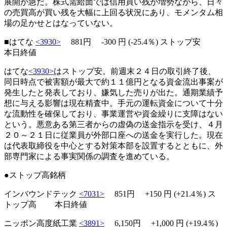
展開が急だ。株式需給面では信用買い残が増勢ながら、日々
の売買高が買い残を大幅に上回る状況にあり、モメンタム相
場の足かせとはなっていない。
■はてな
<3930>
881円
-300
円 (-25.4％)
ストップ安
本日終値
はてな
<3930>
はストップ安。前週末２４日の取引終了後、
同日時点で被害額が最大で約１１億円となる資金流出事案が
発生したと発表しており、嫌気した売りが出た。通期業績予
想に与える影響は現在精査中。手元の運転資金について十分
な流動性を確保しており、事業運営や資金繰りに支障はない
という。悪意ある第三者からの虚偽の送金指示を受け、４月
２０～２１日に従業員が外部口座への送金を実行した。現在
は代表取締役を中心とする対策本部を設置するとともに、外
部専門家による事実関係の調査を進めている。
●ストップ高銘柄
インバウンドテック
<7031>
851円
+150
円 (+21.4％)
ス
トップ高
本日終値
ニッポン高度紙工業
<3891>
6,150円 +1,000 円 (+19.4％)