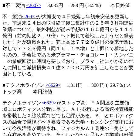
■不二製油
<2607>
3,085円
-288
円 (-8.5％) 本日終値
不二製油
<2607>
が大幅安で４日続落し年初来安値を更新し
た。前週末２４日の取引終了後に集計中の２６年３月期連結
業績について、最終利益が従来予想の１６５億円から１１１
億円（前の期比２．９倍）へ下振れて着地したようだと発表
したことが嫌気された。売上高は７７２０億円の従来予想に
対して７７２３億円（同１５．１％増）と上振れて着地した
ものの、子会社である米ブラマー・チョコレート・カンパニ
ーの業績回復に時間を要しており、ブラマー社にかかるのれ
んに関して減損損失４１億３７００万円を計上したことが要
因としている。
■テクノホライゾン
<6629>
1,311円
+300
円 (+29.7％)
ス
トップ高
本日終値
テクノホライゾン
<6629>
がストップ高。ＦＡ関連を主要領
域にロボティクス分野に長じ、ＡＩ技術による高速検査機能
を搭載したＸ線装置などでも定評がある。ＡＩとロボティク
スの融合で重視すべき要素である光学・センシング技術にお
いて今後活躍が期待され、フィジカルＡＩ関連の一角として
も存在感を高めている。そうしたなかも足もとの業績は好調