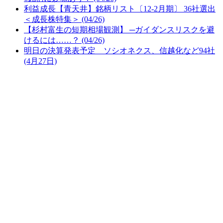
利益成長【青天井】銘柄リスト〔12-2月期〕 36社選出
＜成長株特集＞ (04/26)
【杉村富生の短期相場観測】 ─ガイダンスリスクを避
けるには……？ (04/26)
明日の決算発表予定 ソシオネクス、信越化など94社
(4月27日)