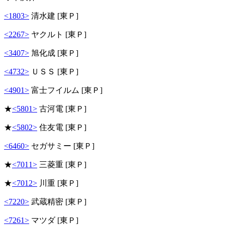
<1803>
清水建 [東Ｐ]
<2267>
ヤクルト [東Ｐ]
<3407>
旭化成 [東Ｐ]
<4732>
ＵＳＳ [東Ｐ]
<4901>
富士フイルム [東Ｐ]
★
<5801>
古河電 [東Ｐ]
★
<5802>
住友電 [東Ｐ]
<6460>
セガサミー [東Ｐ]
★
<7011>
三菱重 [東Ｐ]
★
<7012>
川重 [東Ｐ]
<7220>
武蔵精密 [東Ｐ]
<7261>
マツダ [東Ｐ]