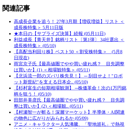
関連記事
高成長企業を追う！ 27年3月期【増収増益】リスト ＜
成長株特集＞ 5月11日版
★本日の【サプライズ決算】続報 (05月11日)
利益成長【青天井】銘柄リスト〔第1弾〕 34社選出 ＜
成長株特集＞ (05/10)
【高配当利回り株】ベスト50 ＜割安株特集＞ (5月8
日現在)
雨宮京子氏【最高値圏でやや買い疲れ感？ 目先調整
は買いか】(1) ＜相場観特集＞ (05/11)
【北浜流一郎のズバリ株先見！】 ─ 刮目せよ！"ロボ
ット新世紀"を支える日本企.. (05/10)
【杉村富生の短期相場観測】 ─株価革命！次の1万円銘
柄を狙う！ (05/10)
田部井美彦氏【最高値圏でやや買い疲れ感？ 目先調
整は買いか】(2) ＜相場観.. (05/11)
【村瀬智一が斬る！深層マーケット】半導体・AI関連
の物色に広がりがみられるか (05/09)
アニメ・キャラクター人気沸騰、「聖地巡礼」で熱視