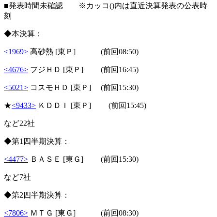
■発表時間未確認 ※カッコ()内は直近決算発表の公表時
刻
◆本決算：
<1969>
高砂熱 [東Ｐ] (前回08:50)
<4676>
フジＨＤ [東Ｐ] (前回16:45)
<5021>
コスモＨＤ [東Ｐ] (前回15:30)
★
<9433>
ＫＤＤＩ [東Ｐ] (前回15:45)
など22社
◆第1四半期決算：
<4477>
ＢＡＳＥ [東Ｇ] (前回15:30)
など7社
◆第2四半期決算：
<7806>
ＭＴＧ [東Ｇ] (前回08:30)