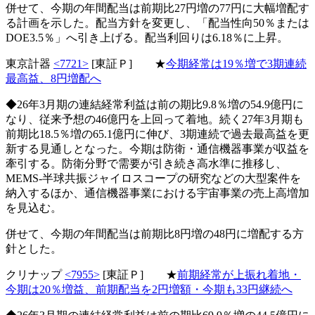
併せて、今期の年間配当は前期比27円増の77円に大幅増配す
る計画を示した。配当方針を変更し、「配当性向50％または
DOE3.5％」へ引き上げる。配当利回りは6.18％に上昇。
東京計器
<7721>
[東証Ｐ] ★
今期経常は19％増で3期連続
最高益、8円増配へ
◆26年3月期の連結経常利益は前の期比9.8％増の54.9億円に
なり、従来予想の46億円を上回って着地。続く27年3月期も
前期比18.5％増の65.1億円に伸び、3期連続で過去最高益を更
新する見通しとなった。今期は防衛・通信機器事業が収益を
牽引する。防衛分野で需要が引き続き高水準に推移し、
MEMS-半球共振ジャイロスコープの研究などの大型案件を
納入するほか、通信機器事業における宇宙事業の売上高増加
を見込む。
併せて、今期の年間配当は前期比8円増の48円に増配する方
針とした。
クリナップ
<7955>
[東証Ｐ] ★
前期経常が上振れ着地・
今期は20％増益、前期配当を2円増額・今期も33円継続へ