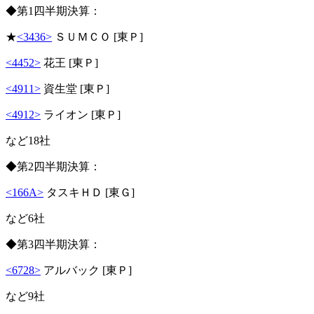
◆第1四半期決算：
★
<3436>
ＳＵＭＣＯ [東Ｐ]
<4452>
花王 [東Ｐ]
<4911>
資生堂 [東Ｐ]
<4912>
ライオン [東Ｐ]
など18社
◆第2四半期決算：
<166A>
タスキＨＤ [東Ｇ]
など6社
◆第3四半期決算：
<6728>
アルバック [東Ｐ]
など9社