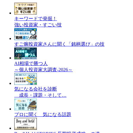
キーワードで発掘！
強い投資家・すごい技
すご腕投資家さんに聞く「銘柄選び」の技
AI相場で勝つ人
～個人投資家大調査-2026～
気になる会社を診断
成長・課題・そして…
プロに聞く 気になる話題