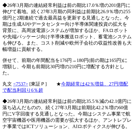
◆26年3月期の連結経常利益は前の期比17.0％増の201億円に
伸びて着地。続く27年3月期の同利益は前期比26.9％増の255
億円と2期連続で過去最高益を更新する見通しとなった。今
期は生成AIやデータセンター向け半導体関連投資の拡大を
背景に、高周波電源システムが増加するほか、FAロボット
や先端パッケージ向け半導体搬送ロボット、蓄電池システム
も伸びる。また、コスト削減や欧州子会社の収益性改善も大
幅増益に貢献する。
併せて、前期の年間配当を176円→180円(前の期は165円)に
増額し、今期も前期比30円増の210円に増配する方針とし
た。
丸文
<7537>
[東証Ｐ] ★
今期経常は42％増益、27円増配
で配当利回り6％超
◆26年3月期の連結経常利益は前の期比35.5％減の42.1億円に
落ち込んだものの、続く27年3月期は前期比42.2％増の60億
円にV字回復する見通しとなった。今期はシステム事業で航
空宇宙機器や医用機器の需要が拡大するほか、アントレプレ
ナ事業ではICTソリューション、AIロボティクスが伸びる。