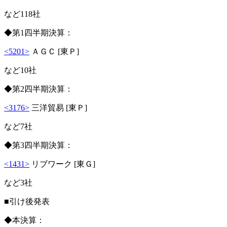
など118社
◆第1四半期決算：
<5201>
ＡＧＣ [東Ｐ]
など10社
◆第2四半期決算：
<3176>
三洋貿易 [東Ｐ]
など7社
◆第3四半期決算：
<1431>
リブワーク [東Ｇ]
など3社
■引け後発表
◆本決算：