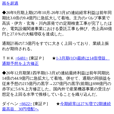
画を超過
◆26年9月期上期(25年10月-26年3月)の連結経常利益は前年同
期比3.6倍の9.4億円に急拡大して着地。主力のバルブ事業で
高浜・伊方・玄海・川内原発での定期検査工事が完了したほ
か、電気設備関連事業における委託工事も伸び、売上高60億
円と27.0％の大幅増収を達成した。
通期計画の7.5億円をすでに大きく上回っており、業績上振
れが期待される。
ＴＨＫ
<6481>
[東証Ｐ] ★
1-3月期(1Q)最終は14倍増益、
通期予想を上方修正
◆26年12月期第1四半期(1-3月)の連結最終利益は前年同期比
14倍の44.9億円に急拡大して着地。併せて、通期の同損益を
従来予想の215億円の黒字→227億円の黒字(前期は698億円の
赤字)に5.6％上方修正した。国内外で産業機器事業の受注が
想定を上回る水準で推移していることを織り込んだ。
ダイヘン
<6622>
[東証Ｐ] ★
今期経常は27％増で2期連続
最高益、30円増配へ