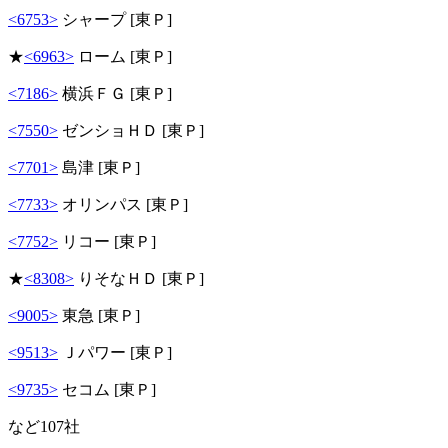
<6753>
シャープ [東Ｐ]
★
<6963>
ローム [東Ｐ]
<7186>
横浜ＦＧ [東Ｐ]
<7550>
ゼンショＨＤ [東Ｐ]
<7701>
島津 [東Ｐ]
<7733>
オリンパス [東Ｐ]
<7752>
リコー [東Ｐ]
★
<8308>
りそなＨＤ [東Ｐ]
<9005>
東急 [東Ｐ]
<9513>
Ｊパワー [東Ｐ]
<9735>
セコム [東Ｐ]
など107社