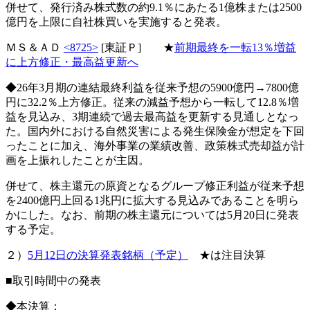
併せて、発行済み株式数の約9.1％にあたる1億株または2500
億円を上限に自社株買いを実施すると発表。
ＭＳ＆ＡＤ
<8725>
[東証Ｐ] ★
前期最終を一転13％増益
に上方修正・最高益更新へ
◆26年3月期の連結最終利益を従来予想の5900億円→7800億
円に32.2％上方修正。従来の減益予想から一転して12.8％増
益を見込み、3期連続で過去最高益を更新する見通しとなっ
た。国内外における自然災害による発生保険金が想定を下回
ったことに加え、海外事業の業績改善、政策株式売却益が計
画を上振れしたことが主因。
併せて、株主還元の原資となるグループ修正利益が従来予想
を2400億円上回る1兆円に拡大する見込みであることを明ら
かにした。なお、前期の株主還元については5月20日に発表
する予定。
２）
5月12日の決算発表銘柄（予定）
★は注目決算
■取引時間中の発表
◆本決算：