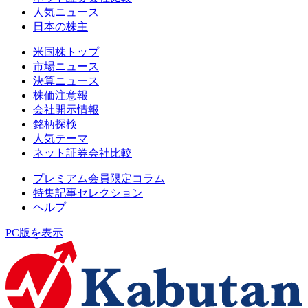
人気ニュース
日本の株主
米国株トップ
市場ニュース
決算ニュース
株価注意報
会社開示情報
銘柄探検
人気テーマ
ネット証券会社比較
プレミアム会員限定コラム
特集記事セレクション
ヘルプ
PC版を表示