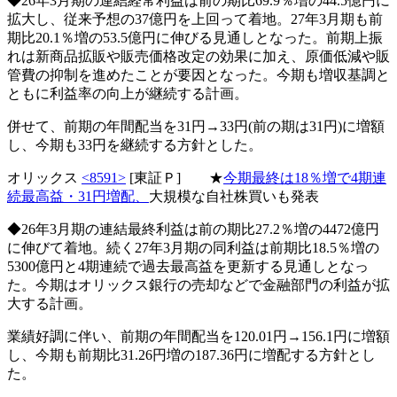
◆26年3月期の連結経常利益は前の期比69.9％増の44.5億円に
拡大し、従来予想の37億円を上回って着地。27年3月期も前
期比20.1％増の53.5億円に伸びる見通しとなった。前期上振
れは新商品拡販や販売価格改定の効果に加え、原価低減や販
管費の抑制を進めたことが要因となった。今期も増収基調と
ともに利益率の向上が継続する計画。
併せて、前期の年間配当を31円→33円(前の期は31円)に増額
し、今期も33円を継続する方針とした。
オリックス
<8591>
[東証Ｐ] ★
今期最終は18％増で4期連
続最高益・31円増配、
大規模な自社株買いも発表
◆26年3月期の連結最終利益は前の期比27.2％増の4472億円
に伸びて着地。続く27年3月期の同利益は前期比18.5％増の
5300億円と4期連続で過去最高益を更新する見通しとなっ
た。今期はオリックス銀行の売却などで金融部門の利益が拡
大する計画。
業績好調に伴い、前期の年間配当を120.01円→156.1円に増額
し、今期も前期比31.26円増の187.36円に増配する方針とし
た。