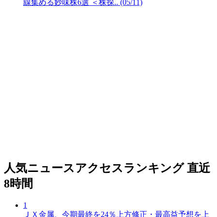
線集める妙味株6選 ＜株探.. (05/11)
人気ニュースアクセスランキング
直近
8時間
1
ＪＸ金属、今期最終を24％上方修正・最高益予想を上