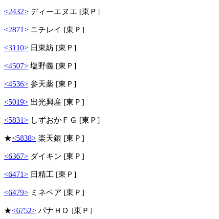
<2432>
ディーエヌエ [東Ｐ]
<2871>
ニチレイ [東Ｐ]
<3110>
日東紡 [東Ｐ]
<4507>
塩野義 [東Ｐ]
<4536>
参天薬 [東Ｐ]
<5019>
出光興産 [東Ｐ]
<5831>
しずおかＦＧ [東Ｐ]
★
<5838>
楽天銀 [東Ｐ]
<6367>
ダイキン [東Ｐ]
<6471>
日精工 [東Ｐ]
<6479>
ミネベア [東Ｐ]
★
<6752>
パナＨＤ [東Ｐ]