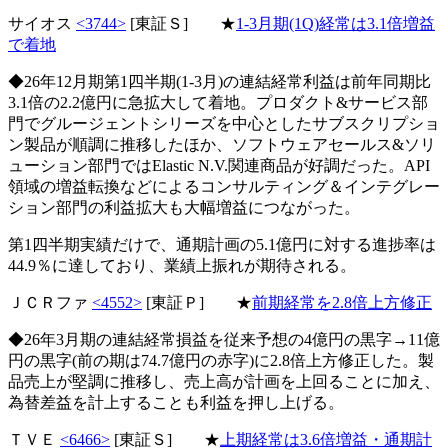
サイオス
<3744>
[東証Ｓ] ★
1-3月期(1Q)経常は3.1倍増益
で着地
◆26年12月期第1四半期(1-3月)の連結経常利益は前年同期比
3.1倍の2.2億円に急拡大して着地。プロダクト&サービス部
門でグルージェントシリーズを中心としたサブスクリプショ
ン製品が順調に推移したほか、ソフトウェアセールス&ソリ
ューション部門ではElastic N.V.関連商品が好調だった。API
領域の増益転換などによるコンサルティング＆インテグレー
ション部門の利益拡大も大幅増益につながった。
第1四半期実績だけで、通期計画の5.1億円に対する進捗率は
44.9％に達しており、業績上振れが期待される。
ＪＣＲファ
<4552>
[東証Ｐ] ★
前期経常を2.8倍上方修正
◆26年3月期の連結経常損益を従来予想の4億円の黒字→11億
円の黒字(前の期は74.7億円の赤字)に2.8倍上方修正した。製
品売上が堅調に推移し、売上高が計画を上回ることに加え、
為替差益を計上することも利益を押し上げる。
ＴＶＥ
<6466>
[東証Ｓ] ★
上期経常は3.6倍増益・通期計