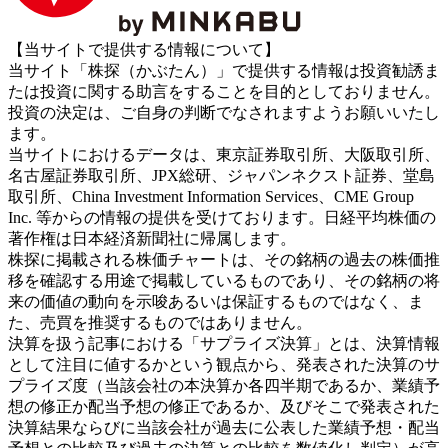
【当サイトで提供する情報について】
当サイト「株探（かぶたん）」で提供する情報は投資勧誘ま
たは投資に関する助言をすることを目的としておりません。
投資の決定は、ご自身の判断でなされますようお願いいたし
ます。
当サイトにおけるデータは、東京証券取引所、大阪取引所、
名古屋証券取引所、JPX総研、ジャパンネクスト証券、堂島
取引所、China Investment Information Services、CME Group
Inc. 等からの情報の提供を受けております。日経平均株価の
著作権は日本経済新聞社に帰属します。
株探に掲載される株価チャートは、その銘柄の過去の株価推
移を確認する用途で掲載しているものであり、その銘柄の将
来の価値の動向を示唆あるいは保証するものではなく、ま
た、売買を推奨するものではありません。
決算を扱う記事における「サプライズ決算」とは、決算情報
として注目に値するかという観点から、発表された決算のサ
プライズ度（当該会社の本決算か各四半期であるか、業績予
想の修正か配当予想の修正であるか、及びそこで発表された
決算結果ならびに当該会社が過去に公表した業績予想・配当