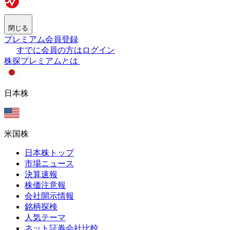
閉じる
プレミアム会員登録
すでに会員の方はログイン
株探プレミアムとは
日本株
米国株
日本株トップ
市場ニュース
決算速報
株価注意報
会社開示情報
銘柄探検
人気テーマ
ネット証券会社比較