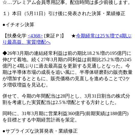
☆…プレミアム会員専用記事。配信時間は多少前後します。
１）本日（5月11日）引け後に発表された決算・業績修正
●イチオシ決算
【扶桑化学
<4368>
[東証Ｐ]】 ★
今期経常は25％増で4期ぶ
り最高益、実質増配へ
◆26年3月期の連結経常利益は前の期比18.2％増の195億円に
伸びて着地。続く27年3月期の同利益は前期比25.2％増の245
億円と4期ぶりに過去最高益を更新する見通しとなった。今
期は半導体市場の成長を追い風に、半導体研磨剤の販売数量
が増加するとともに、販売価格の見直しを進めることで2ケ
タ増収増益を見込む。
併せて、今期の年間配当は28円とし、3月31日割当の株式分
割を考慮した実質配当は2.5％増配とする方針とした。
同時に、31年3月期に営業利益360億円(前期実績は188億円)
を目標とする中期経営計画を策定。
●サプライズな決算発表・業績修正