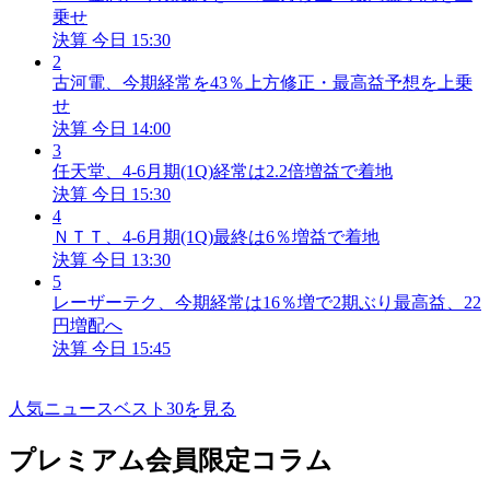
乗せ
決算
今日 15:30
2
古河電、今期経常を43％上方修正・最高益予想を上乗
せ
決算
今日 14:00
3
任天堂、4-6月期(1Q)経常は2.2倍増益で着地
決算
今日 15:30
4
ＮＴＴ、4-6月期(1Q)最終は6％増益で着地
決算
今日 13:30
5
レーザーテク、今期経常は16％増で2期ぶり最高益、22
円増配へ
決算
今日 15:45
人気ニュースベスト30を見る
プレミアム会員限定コラム