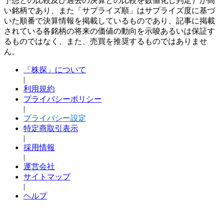
予想との比較及び過去の決算との比較を数値化し判定）が高
い銘柄であり、また「サプライズ順」はサプライズ度に基づ
いた順番で決算情報を掲載しているものであり、記事に掲載
されている各銘柄の将来の価値の動向を示唆あるいは保証す
るものではなく、また、売買を推奨するものではありませ
ん。
「株探」について
|
利用規約
プライバシーポリシー
|
プライバシー設定
特定商取引表示
|
採用情報
|
運営会社
サイトマップ
|
ヘルプ