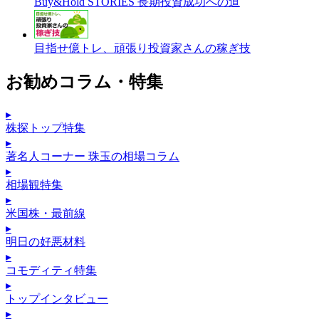
Buy&Hold STORIES 長期投資成功への道
目指せ億トレ、頑張り投資家さんの稼ぎ技
お勧めコラム・特集
▸
株探トップ特集
▸
著名人コーナー 珠玉の相場コラム
▸
相場観特集
▸
米国株・最前線
▸
明日の好悪材料
▸
コモディティ特集
▸
トップインタビュー
▸