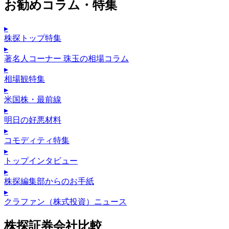
お勧めコラム・特集
▸
株探トップ特集
▸
著名人コーナー 珠玉の相場コラム
▸
相場観特集
▸
米国株・最前線
▸
明日の好悪材料
▸
コモディティ特集
▸
トップインタビュー
▸
株探編集部からのお手紙
▸
クラファン（株式投資）ニュース
株探証券会社比較