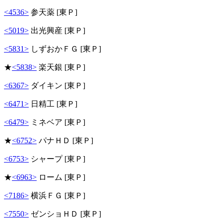
<4536>
参天薬 [東Ｐ]
<5019>
出光興産 [東Ｐ]
<5831>
しずおかＦＧ [東Ｐ]
★
<5838>
楽天銀 [東Ｐ]
<6367>
ダイキン [東Ｐ]
<6471>
日精工 [東Ｐ]
<6479>
ミネベア [東Ｐ]
★
<6752>
パナＨＤ [東Ｐ]
<6753>
シャープ [東Ｐ]
★
<6963>
ローム [東Ｐ]
<7186>
横浜ＦＧ [東Ｐ]
<7550>
ゼンショＨＤ [東Ｐ]