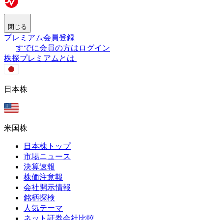
閉じる
プレミアム会員登録
すでに会員の方はログイン
株探プレミアムとは
日本株
米国株
日本株トップ
市場ニュース
決算速報
株価注意報
会社開示情報
銘柄探検
人気テーマ
ネット証券会社比較