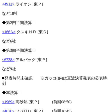
<4912>
ライオン [東Ｐ]
など18社
◆第2四半期決算：
<166A>
タスキＨＤ [東Ｇ]
など6社
◆第3四半期決算：
<6728>
アルバック [東Ｐ]
など9社
■発表時間未確認 ※カッコ()内は直近決算発表の公表時
刻
◆本決算：
<1969>
高砂熱 [東Ｐ] (前回08:50)
<4676>
フジＨＤ [東Ｐ] (前回16:45)