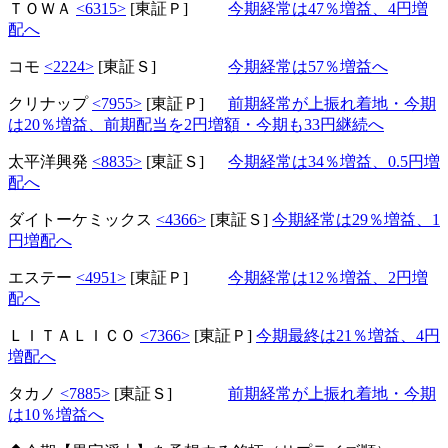
ＴＯＷＡ
<6315>
[東証Ｐ]
今期経常は47％増益、4円増
配へ
コモ
<2224>
[東証Ｓ]
今期経常は57％増益へ
クリナップ
<7955>
[東証Ｐ]
前期経常が上振れ着地・今期
は20％増益、前期配当を2円増額・今期も33円継続へ
太平洋興発
<8835>
[東証Ｓ]
今期経常は34％増益、0.5円増
配へ
ダイトーケミックス
<4366>
[東証Ｓ]
今期経常は29％増益、1
円増配へ
エステー
<4951>
[東証Ｐ]
今期経常は12％増益、2円増
配へ
ＬＩＴＡＬＩＣＯ
<7366>
[東証Ｐ]
今期最終は21％増益、4円
増配へ
タカノ
<7885>
[東証Ｓ]
前期経常が上振れ着地・今期
は10％増益へ