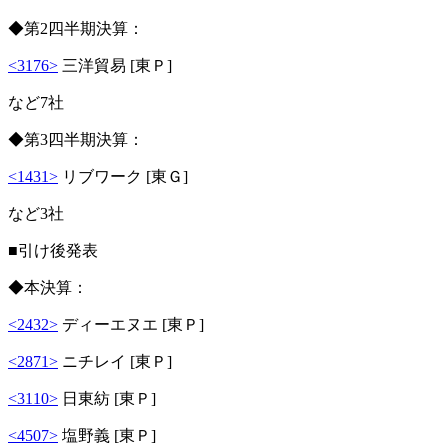
◆第2四半期決算：
<3176>
三洋貿易 [東Ｐ]
など7社
◆第3四半期決算：
<1431>
リブワーク [東Ｇ]
など3社
■引け後発表
◆本決算：
<2432>
ディーエヌエ [東Ｐ]
<2871>
ニチレイ [東Ｐ]
<3110>
日東紡 [東Ｐ]
<4507>
塩野義 [東Ｐ]