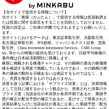
【当サイトで提供する情報について】
当サイト「株探（かぶたん）」で提供する情報は投資勧誘ま
たは投資に関する助言をすることを目的としておりません。
投資の決定は、ご自身の判断でなされますようお願いいたし
ます。
当サイトにおけるデータは、東京証券取引所、大阪取引所、
名古屋証券取引所、JPX総研、ジャパンネクスト証券、堂島
取引所、China Investment Information Services、CME Group
Inc. 等からの情報の提供を受けております。日経平均株価の
著作権は日本経済新聞社に帰属します。
株探に掲載される株価チャートは、その銘柄の過去の株価推
移を確認する用途で掲載しているものであり、その銘柄の将
来の価値の動向を示唆あるいは保証するものではなく、ま
た、売買を推奨するものではありません。
決算を扱う記事における「サプライズ決算」とは、決算情報
として注目に値するかという観点から、発表された決算のサ
プライズ度（当該会社の本決算か各四半期であるか、業績予
想の修正か配当予想の修正であるか、及びそこで発表された
決算結果ならびに当該会社が過去に公表した業績予想・配当