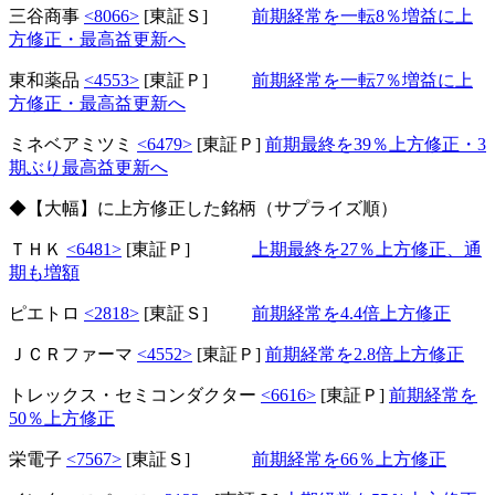
三谷商事
<8066>
[東証Ｓ]
前期経常を一転8％増益に上
方修正・最高益更新へ
東和薬品
<4553>
[東証Ｐ]
前期経常を一転7％増益に上
方修正・最高益更新へ
ミネベアミツミ
<6479>
[東証Ｐ]
前期最終を39％上方修正・3
期ぶり最高益更新へ
◆【大幅】に上方修正した銘柄（サプライズ順）
ＴＨＫ
<6481>
[東証Ｐ]
上期最終を27％上方修正、通
期も増額
ピエトロ
<2818>
[東証Ｓ]
前期経常を4.4倍上方修正
ＪＣＲファーマ
<4552>
[東証Ｐ]
前期経常を2.8倍上方修正
トレックス・セミコンダクター
<6616>
[東証Ｐ]
前期経常を
50％上方修正
栄電子
<7567>
[東証Ｓ]
前期経常を66％上方修正