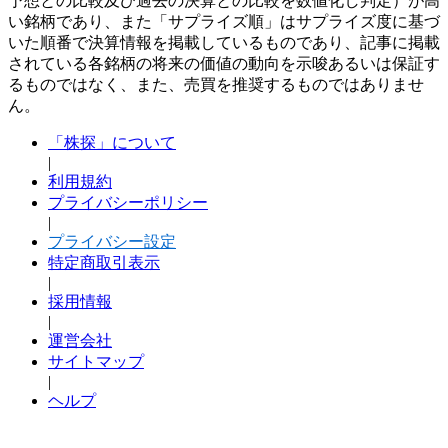
予想との比較及び過去の決算との比較を数値化し判定）が高
い銘柄であり、また「サプライズ順」はサプライズ度に基づ
いた順番で決算情報を掲載しているものであり、記事に掲載
されている各銘柄の将来の価値の動向を示唆あるいは保証す
るものではなく、また、売買を推奨するものではありませ
ん。
「株探」について
|
利用規約
プライバシーポリシー
|
プライバシー設定
特定商取引表示
|
採用情報
|
運営会社
サイトマップ
|
ヘルプ