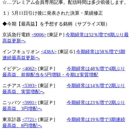
☆…プレミアム会員専用記事。配信時間は多少前後します。
１）5月11日引け後に発表された決算・業績修正
◆今期【最高益】を予想する銘柄（サプライズ順）
京浜急行電鉄
<9006>
[東証Ｐ]
今期経常は52％増で8期ぶり最
高益更新へ
インフキュリオン
<438A>
[東証Ｇ]
今期経常は58％増で3期
連続最高益更新へ
イビデン
<4062>
[東証Ｐ]
今期経常は48％増で4期ぶり
最高益、前期配当を5円増額・今期は実質増配
ニチアス
<5393>
[東証Ｐ]
今期経常は14％増で2期ぶり
最高益、実質増配へ
ニッパツ
<5991>
[東証Ｐ]
今期経常は23％増で2期ぶり
最高益、3円増配へ
東京計器
<7721>
[東証Ｐ]
今期経常は19％増で3期連続
最高益、8円増配へ