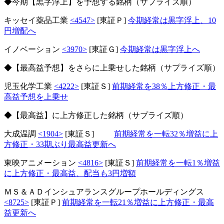
◆今期【黒字浮上】を予想する銘柄（サプライズ順）
キッセイ薬品工業
<4547>
[東証Ｐ]
今期経常は黒字浮上、10
円増配へ
イノベーション
<3970>
[東証Ｇ]
今期経常は黒字浮上へ
◆【最高益予想】をさらに上乗せした銘柄（サプライズ順）
児玉化学工業
<4222>
[東証Ｓ]
前期経常を38％上方修正・最
高益予想を上乗せ
◆【最高益】に上方修正した銘柄（サプライズ順）
大成温調
<1904>
[東証Ｓ]
前期経常を一転32％増益に上
方修正・33期ぶり最高益更新へ
東映アニメーション
<4816>
[東証Ｓ]
前期経常を一転1％増益
に上方修正・最高益、配当も3円増額
ＭＳ＆ＡＤインシュアランスグループホールディングス
<8725>
[東証Ｐ]
前期経常を一転21％増益に上方修正・最高
益更新へ