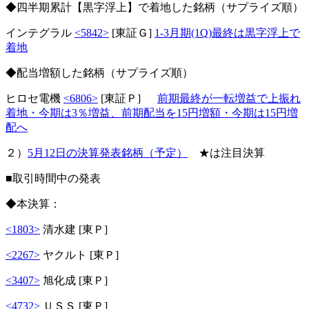
◆四半期累計【黒字浮上】で着地した銘柄（サプライズ順）
インテグラル
<5842>
[東証Ｇ]
1-3月期(1Q)最終は黒字浮上で
着地
◆配当増額した銘柄（サプライズ順）
ヒロセ電機
<6806>
[東証Ｐ]
前期最終が一転増益で上振れ
着地・今期は3％増益、前期配当を15円増額・今期は15円増
配へ
２）
5月12日の決算発表銘柄（予定）
★は注目決算
■取引時間中の発表
◆本決算：
<1803>
清水建 [東Ｐ]
<2267>
ヤクルト [東Ｐ]
<3407>
旭化成 [東Ｐ]
<4732>
ＵＳＳ [東Ｐ]