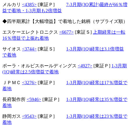
メルカリ
<4385>
[東証Ｐ]
7-3月期(3Q累計)最終が66％増
益で着地・1-3月期も2倍増益
◆四半期累計【大幅増益】で着地した銘柄（サプライズ順）
エスケーエレクトロニクス
<6677>
[東証Ｓ]
上期経常は一転
16％増益で上振れ着地
サイオス
<3744>
[東証Ｓ]
1-3月期(1Q)経常は3.1倍増益
で着地
ポーラ・オルビスホールディングス
<4927>
[東証Ｐ]
1-3月期
(1Q)経常は2.5倍増益で着地
ＪＰＭＣ
<3276>
[東証Ｐ]
1-3月期(1Q)経常は17％増益で
着地
長府製作所
<5946>
[東証Ｐ]
1-3月期(1Q)経常は35％増益で
着地
静岡ガス
<9543>
[東証Ｐ]
1-3月期(1Q)経常は23％増益で
着地