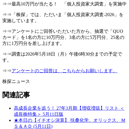
⇒⇒最高10万円が当たる！ 「個人投資家大調査」を実施中
⇒⇒「株探」では、ただいま「個人投資家大調査-2026」を
実施しています。
⇒⇒アンケートにご回答いただいた方から、抽選で「QUO
カード」を1名の方に10万円分、3名の方に5万円分、25名の
方に1万円分を差し上げます。
⇒⇒調査は2026年5月18日（月）午後6時30分までの予定で
す。
⇒⇒
アンケートのご回答は、こちらからお願いします。
株探ニュース
関連記事
高成長企業を追う！ 27年3月期【増収増益】リスト ＜
成長株特集＞ 5月11日版
★本日の【イチオシ決算】 扶桑化学、オリックス、Ｍ
Ｓ＆ＡＤ (5月11日)