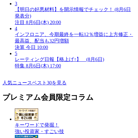
3
【明日の好悪材料】を開示情報でチェック！ (8月6日
発表分)
注目
8月6日(木) 20:00
4
インフロニア、今期最終を一転12％増益に上方修正・
最高益、配当も32円増額
決算
今日 10:00
5
レーティング日報【格上げ↑】 (8月6日)
特集
8月6日(木) 17:00
人気ニュースベスト30を見る
プレミアム会員限定コラム
キーワードで発掘！
強い投資家・すごい技