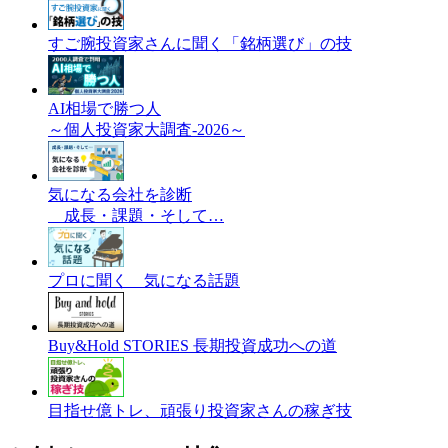
すご腕投資家さんに聞く「銘柄選び」の技
AI相場で勝つ人
～個人投資家大調査-2026～
気になる会社を診断
成長・課題・そして…
プロに聞く 気になる話題
Buy&Hold STORIES 長期投資成功への道
目指せ億トレ、頑張り投資家さんの稼ぎ技