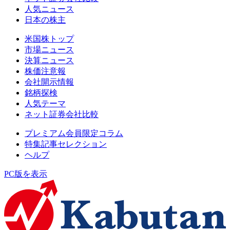
人気ニュース
日本の株主
米国株トップ
市場ニュース
決算ニュース
株価注意報
会社開示情報
銘柄探検
人気テーマ
ネット証券会社比較
プレミアム会員限定コラム
特集記事セレクション
ヘルプ
PC版を表示