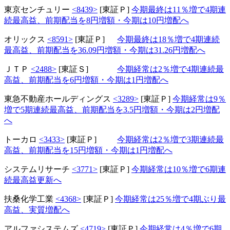
東京センチュリー
<8439>
[東証Ｐ]
今期最終は11％増で4期連
続最高益、前期配当を8円増額・今期は10円増配へ
オリックス
<8591>
[東証Ｐ]
今期最終は18％増で4期連続
最高益、前期配当を36.09円増額・今期は31.26円増配へ
ＪＴＰ
<2488>
[東証Ｓ]
今期経常は2％増で4期連続最
高益、前期配当を6円増額・今期は1円増配へ
東急不動産ホールディングス
<3289>
[東証Ｐ]
今期経常は9％
増で5期連続最高益、前期配当を3.5円増額・今期は2円増配
へ
トーカロ
<3433>
[東証Ｐ]
今期経常は2％増で3期連続最
高益、前期配当を15円増額・今期は1円増配へ
システムリサーチ
<3771>
[東証Ｐ]
今期経常は10％増で6期連
続最高益更新へ
扶桑化学工業
<4368>
[東証Ｐ]
今期経常は25％増で4期ぶり最
高益、実質増配へ
アルファシステムズ
<4719>
[東証Ｐ]
今期経常は4％増で6期