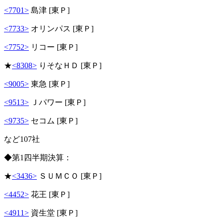
<7701>
島津 [東Ｐ]
<7733>
オリンパス [東Ｐ]
<7752>
リコー [東Ｐ]
★
<8308>
りそなＨＤ [東Ｐ]
<9005>
東急 [東Ｐ]
<9513>
Ｊパワー [東Ｐ]
<9735>
セコム [東Ｐ]
など107社
◆第1四半期決算：
★
<3436>
ＳＵＭＣＯ [東Ｐ]
<4452>
花王 [東Ｐ]
<4911>
資生堂 [東Ｐ]