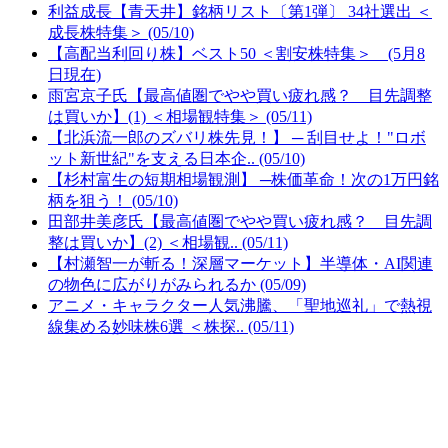
利益成長【青天井】銘柄リスト〔第1弾〕 34社選出 ＜
成長株特集＞ (05/10)
【高配当利回り株】ベスト50 ＜割安株特集＞ (5月8
日現在)
雨宮京子氏【最高値圏でやや買い疲れ感？ 目先調整
は買いか】(1) ＜相場観特集＞ (05/11)
【北浜流一郎のズバリ株先見！】 ─ 刮目せよ！"ロボ
ット新世紀"を支える日本企.. (05/10)
【杉村富生の短期相場観測】 ─株価革命！次の1万円銘
柄を狙う！ (05/10)
田部井美彦氏【最高値圏でやや買い疲れ感？ 目先調
整は買いか】(2) ＜相場観.. (05/11)
【村瀬智一が斬る！深層マーケット】半導体・AI関連
の物色に広がりがみられるか (05/09)
アニメ・キャラクター人気沸騰、「聖地巡礼」で熱視
線集める妙味株6選 ＜株探.. (05/11)