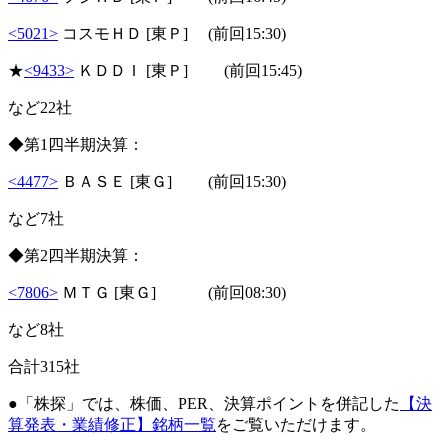
<5021>
コスモＨＤ [東Ｐ] (前回15:30)
★
<9433>
ＫＤＤＩ [東Ｐ] (前回15:45)
など22社
◆第1四半期決算：
<4477>
ＢＡＳＥ [東Ｇ] (前回15:30)
など7社
◆第2四半期決算：
<7806>
ＭＴＧ [東Ｇ] (前回08:30)
など8社
合計315社
●「株探」では、株価、PER、決算ポイントを併記した
【決
算発表・業績修正】銘柄一覧
をご覧いただけます。