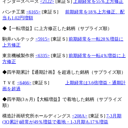
インタースペース
<2122>
[東証Ｓ]
上期経常を55％上方修正
パンチ工業
<6165>
[東証Ｓ]
前期経常を18％上方修正、配
当も1.02円増額
◆【一転増益】に上方修正した銘柄（サプライズ順）
駒井ハルテック
<5915>
[東証Ｓ]
前期経常を一転28％増益に
上方修正
東京機械製作所
<6335>
[東証Ｓ]
前期経常を一転4％増益に上
方修正
◆四半期累計【通期計画】を超過した銘柄（サプライズ順）
ＴＶＥ
<6466>
[東証Ｓ]
上期経常は3.6倍増益・通期計
画を超過
◆四半期(3ヵ月)【大幅増益】で着地した銘柄（サプライズ
順）
構造計画研究所ホールディングス
<208A>
[東証Ｓ]
7-3月期
(3Q累計)経常が49％増益で着地・1-3月期も17％増益