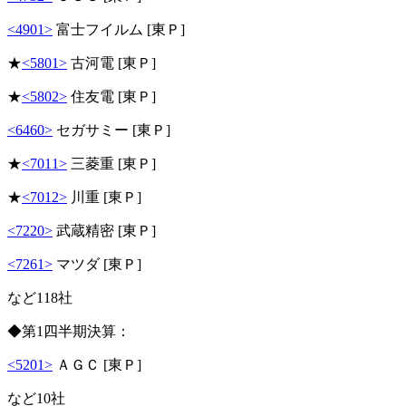
<4901>
富士フイルム [東Ｐ]
★
<5801>
古河電 [東Ｐ]
★
<5802>
住友電 [東Ｐ]
<6460>
セガサミー [東Ｐ]
★
<7011>
三菱重 [東Ｐ]
★
<7012>
川重 [東Ｐ]
<7220>
武蔵精密 [東Ｐ]
<7261>
マツダ [東Ｐ]
など118社
◆第1四半期決算：
<5201>
ＡＧＣ [東Ｐ]
など10社