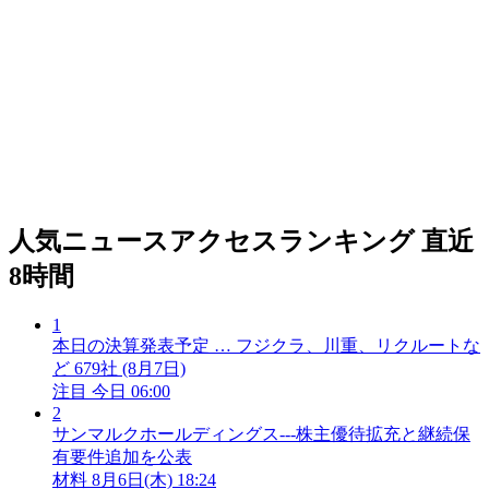
人気ニュースアクセスランキング
直近
8時間
1
本日の決算発表予定 … フジクラ、川重、リクルートな
ど 679社 (8月7日)
注目
今日 06:00
2
サンマルクホールディングス---株主優待拡充と継続保
有要件追加を公表
材料
8月6日(木) 18:24