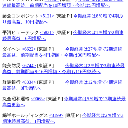
連続最高益、前期配当を10円増額・今期は5円増配へ
藤倉コンポジット
<5121>
[東証Ｐ]
今期経常は8％増で4期ぶ
り最高益、10円増配へ
平河ヒューテック
<5821>
[東証Ｐ]
今期経常は1％増で2期連
続最高益、6円増配へ
ダイヘン
<6622>
[東証Ｐ]
今期経常は27％増で2期連続
最高益、前期配当を4円増額・今期は30円増配へ
能美防災
<6744>
[東証Ｐ]
今期経常は2％増で3期連続最
高益、前期配当を16円増額・今期も116円継続へ
群馬銀行
<8334>
[東証Ｐ]
今期経常は12％増で4期連続
最高益、8円増配へ
丸全昭和運輸
<9068>
[東証Ｐ]
今期経常は5％増で13期連続最
高益更新へ
綿半ホールディングス
<3199>
[東証Ｐ]
今期経常は2％増で3
期連続最高益、1円増配へ