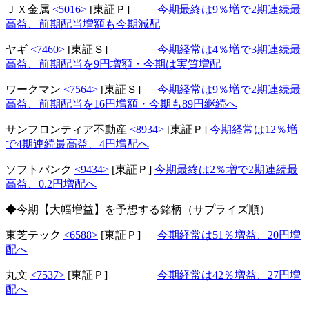
ＪＸ金属
<5016>
[東証Ｐ]
今期最終は9％増で2期連続最
高益、前期配当増額も今期減配
ヤギ
<7460>
[東証Ｓ]
今期経常は4％増で3期連続最
高益、前期配当を9円増額・今期は実質増配
ワークマン
<7564>
[東証Ｓ]
今期経常は9％増で2期連続最
高益、前期配当を16円増額・今期も89円継続へ
サンフロンティア不動産
<8934>
[東証Ｐ]
今期経常は12％増
で4期連続最高益、4円増配へ
ソフトバンク
<9434>
[東証Ｐ]
今期最終は2％増で2期連続最
高益、0.2円増配へ
◆今期【大幅増益】を予想する銘柄（サプライズ順）
東芝テック
<6588>
[東証Ｐ]
今期経常は51％増益、20円増
配へ
丸文
<7537>
[東証Ｐ]
今期経常は42％増益、27円増
配へ