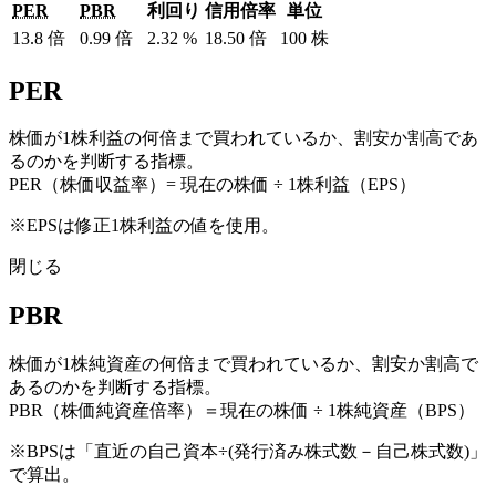
PER
PBR
利回り
信用倍率
単位
13.8
倍
0.99
倍
2.32
%
18.50
倍
100
株
PER
株価が1株利益の何倍まで買われているか、割安か割高であ
るのかを判断する指標。
PER（株価収益率）= 現在の株価 ÷ 1株利益（EPS）
※EPSは修正1株利益の値を使用。
閉じる
PBR
株価が1株純資産の何倍まで買われているか、割安か割高で
あるのかを判断する指標。
PBR（株価純資産倍率）＝現在の株価 ÷ 1株純資産（BPS）
※BPSは「直近の自己資本÷(発行済み株式数－自己株式数)」
で算出。