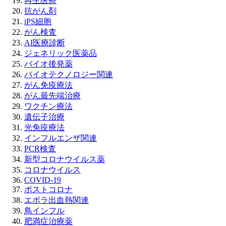
再生医療
抗がん剤
iPS細胞
がん検査
AI医療診断
ジェネリック医薬品
バイオ後発薬
バイオテクノロジー関連
がん免疫療法
がん最先端治療
ワクチン療法
遺伝子治療
光免疫療法
インフルエンザ関連
PCR検査
新型コロナウイルス薬
コロナウイルス
COVID-19
ポストコロナ
エボラ出血熱関連
鳥インフル
肥満症治療薬