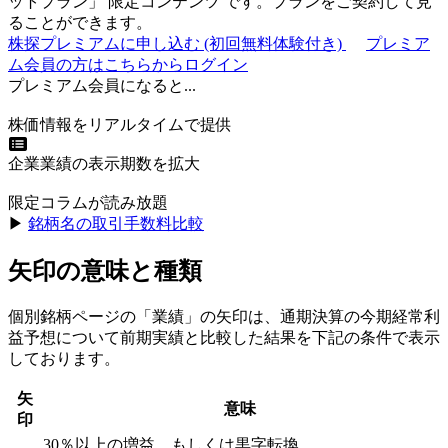
ットプラン
」
限定コンテンツ
です。プランをご契約して見
ることができます。
株探プレミアムに申し込む
(初回無料体験付き)
プレミア
ム会員の方はこちらからログイン
プレミアム会員になると...
株価情報をリアルタイムで提供
企業業績の表示期数を拡大
限定コラムが読み放題
▶︎
銘柄名の取引手数料比較
矢印の意味と種類
個別銘柄ページの「業績」の矢印は、通期決算の今期経常利
益予想について前期実績と比較した結果を下記の条件で表示
しております。
矢
意味
印
30％以上の増益、もしくは黒字転換