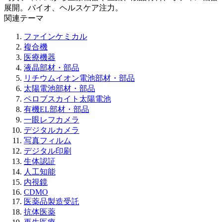
展開。バイオ、ヘルスケア注力。
関連テーマ
ファインケミカル
複合機
医療機器
液晶部材・部品
リチウムイオン電池部材・部品
太陽電池部材・部品
ペロブスカイト太陽電池
有機EL部材・部品
一眼レフカメラ
デジタルカメラ
写真フィルム
デジタル印刷
生体認証
人工知能
内視鏡
CDMO
医薬品製造受託
抗体医薬