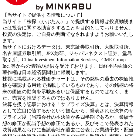
【当サイトで提供する情報について】
当サイト「株探（かぶたん）」で提供する情報は投資勧誘ま
たは投資に関する助言をすることを目的としておりません。
投資の決定は、ご自身の判断でなされますようお願いいたし
ます。
当サイトにおけるデータは、東京証券取引所、大阪取引所、
名古屋証券取引所、JPX総研、ジャパンネクスト証券、堂島
取引所、China Investment Information Services、CME Group
Inc. 等からの情報の提供を受けております。日経平均株価の
著作権は日本経済新聞社に帰属します。
株探に掲載される株価チャートは、その銘柄の過去の株価推
移を確認する用途で掲載しているものであり、その銘柄の将
来の価値の動向を示唆あるいは保証するものではなく、ま
た、売買を推奨するものではありません。
決算を扱う記事における「サプライズ決算」とは、決算情報
として注目に値するかという観点から、発表された決算のサ
プライズ度（当該会社の本決算か各四半期であるか、業績予
想の修正か配当予想の修正であるか、及びそこで発表された
決算結果ならびに当該会社が過去に公表した業績予想・配当