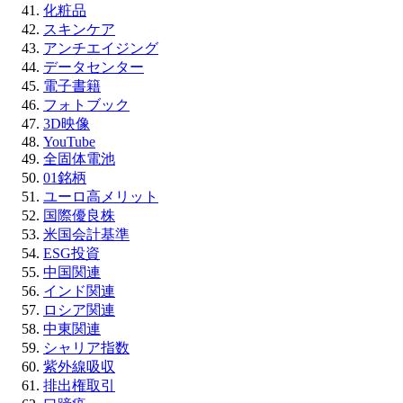
化粧品
スキンケア
アンチエイジング
データセンター
電子書籍
フォトブック
3D映像
YouTube
全固体電池
01銘柄
ユーロ高メリット
国際優良株
米国会計基準
ESG投資
中国関連
インド関連
ロシア関連
中東関連
シャリア指数
紫外線吸収
排出権取引