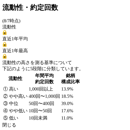
流動性・約定回数
(8/7時点)
流動性
直近1年平均
直近1年最高
流動性の高さを測る基準について
下記のように5段階に分類しています。
年間平均
銘柄
流動性
約定回数
構成比率
① 高い
1,000回以上
13.9%
② やや高い
400回〜1,000回
18.5%
③ 中位
50回〜400回
39.0%
④ やや低い
10回〜50回
17.6%
⑤ 低い
10回未満
11.0%
閉じる