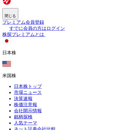
閉じる
プレミアム会員登録
すでに会員の方はログイン
株探プレミアムとは
日本株
米国株
日本株トップ
市場ニュース
決算速報
株価注意報
会社開示情報
銘柄探検
人気テーマ
ネット証券会社比較