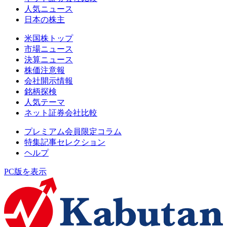
人気ニュース
日本の株主
米国株トップ
市場ニュース
決算ニュース
株価注意報
会社開示情報
銘柄探検
人気テーマ
ネット証券会社比較
プレミアム会員限定コラム
特集記事セレクション
ヘルプ
PC版を表示