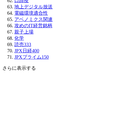
口蹄疫
地上デジタル放送
電磁環境適合性
アベノミクス関連
攻めのIT経営銘柄
親子上場
化学
読売333
JPX日経400
JPXプライム150
さらに表示する