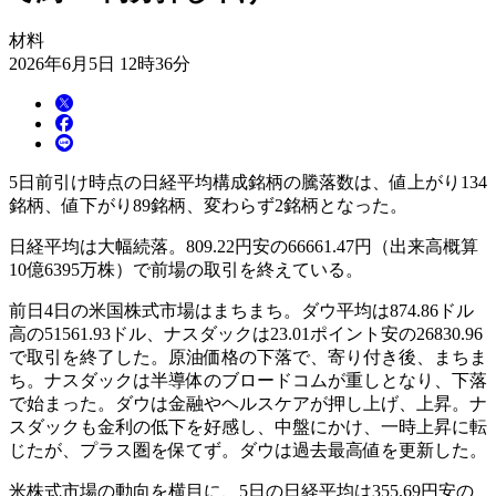
材料
2026年6月5日 12時36分
5日前引け時点の日経平均構成銘柄の騰落数は、値上がり134
銘柄、値下がり89銘柄、変わらず2銘柄となった。
日経平均は大幅続落。809.22円安の66661.47円（出来高概算
10億6395万株）で前場の取引を終えている。
前日4日の米国株式市場はまちまち。ダウ平均は874.86ドル
高の51561.93ドル、ナスダックは23.01ポイント安の26830.96
で取引を終了した。原油価格の下落で、寄り付き後、まちま
ち。ナスダックは半導体のブロードコムが重しとなり、下落
で始まった。ダウは金融やヘルスケアが押し上げ、上昇。ナ
スダックも金利の低下を好感し、中盤にかけ、一時上昇に転
じたが、プラス圏を保てず。ダウは過去最高値を更新した。
米株式市場の動向を横目に、5日の日経平均は355.69円安の