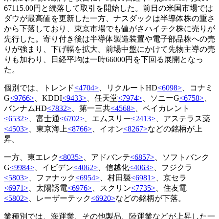
67115.00円と続落して取引を開始した。前日の米国市場では
ダウが最高値を更新した一方、ナスダックは半導体株の重さ
から下落しており、東京市場でも値がさハイテク株に売りが
先行した。寄り付き後は半導体製造装置や電子部品株への売
りが強まり、下げ幅を拡大。前場中盤にかけて先物主導の売
りも加わり、日経平均は一時66000円を下回る展開となっ
た。
個別では、トレンド
<4704>
、リクルートHD
<6098>
、コナミ
G
<9766>
、KDDI
<9433>
、任天堂
<7974>
、ソニーG
<6758>
、
バンナムHD
<7832>
、第一三共
<4568>
、ベイカレント
<6532>
、富士通
<6702>
、エムスリー
<2413>
、アステラス薬
<4503>
、東京海上
<8766>
、イオン
<8267>
などの銘柄が上
昇。
一方、東エレク
<8035>
、アドバンテ
<6857>
、ソフトバンク
G
<9984>
、イビデン
<4062>
、信越化
<4063>
、フジクラ
<5803>
、ファナック
<6954>
、村田製
<6981>
、京セラ
<6971>
、太陽誘電
<6976>
、スクリン
<7735>
、住友電
<5802>
、レーザーテック
<6920>
などの銘柄が下落。
業種別では、海運業、その他製品、陸運業などが上昇した一