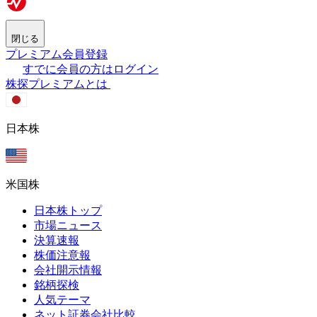
閉じる
プレミアム会員登録
すでに会員の方はログイン
株探プレミアムとは
日本株
米国株
日本株トップ
市場ニュース
決算速報
株価注意報
会社開示情報
銘柄探検
人気テーマ
ネット証券会社比較