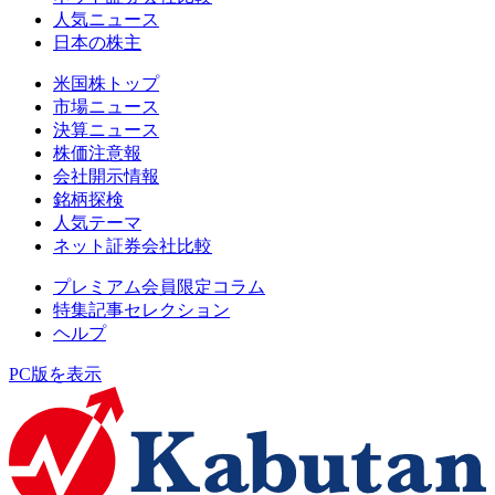
人気ニュース
日本の株主
米国株トップ
市場ニュース
決算ニュース
株価注意報
会社開示情報
銘柄探検
人気テーマ
ネット証券会社比較
プレミアム会員限定コラム
特集記事セレクション
ヘルプ
PC版を表示