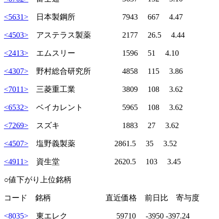
<5631>
日本製鋼所 7943 667 4.47
<4503>
アステラス製薬 2177 26.5 4.44
<2413>
エムスリー 1596 51 4.10
<4307>
野村総合研究所 4858 115 3.86
<7011>
三菱重工業 3809 108 3.62
<6532>
ベイカレント 5965 108 3.62
<7269>
スズキ 1883 27 3.62
<4507>
塩野義製薬 2861.5 35 3.52
<4911>
資生堂 2620.5 103 3.45
○値下がり上位銘柄
コード 銘柄 直近価格 前日比 寄与度
<8035>
東エレク 59710 -3950 -397.24