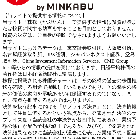
【当サイトで提供する情報について】
当サイト「株探（かぶたん）」で提供する情報は投資勧誘ま
たは投資に関する助言をすることを目的としておりません。
投資の決定は、ご自身の判断でなされますようお願いいたし
ます。
当サイトにおけるデータは、東京証券取引所、大阪取引所、
名古屋証券取引所、JPX総研、ジャパンネクスト証券、堂島
取引所、China Investment Information Services、CME Group
Inc. 等からの情報の提供を受けております。日経平均株価の
著作権は日本経済新聞社に帰属します。
株探に掲載される株価チャートは、その銘柄の過去の株価推
移を確認する用途で掲載しているものであり、その銘柄の将
来の価値の動向を示唆あるいは保証するものではなく、ま
た、売買を推奨するものではありません。
決算を扱う記事における「サプライズ決算」とは、決算情報
として注目に値するかという観点から、発表された決算のサ
プライズ度（当該会社の本決算か各四半期であるか、業績予
想の修正か配当予想の修正であるか、及びそこで発表された
決算結果ならびに当該会社が過去に公表した業績予想・配当