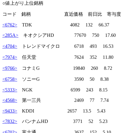
○値上がり上位銘柄
コード 銘柄 直近価格 前日比 寄与度
<6762>
TDK 4082 132 66.37
<285A>
キオクシアHD 77670 750 17.60
<4704>
トレンドマイクロ 6718 493 16.53
<7974>
任天堂 7624 352 11.80
<9766>
コナミG 19840 260 8.72
<6758>
ソニーG 3590 50 8.38
<5333>
NGK 6599 243 8.15
<4568>
第一三共 2469 77 7.74
<9433>
KDDI 2657 13.5 5.43
<7832>
バンナムHD 3771 52 5.23
<6702>
富士通 3637 152 5.10