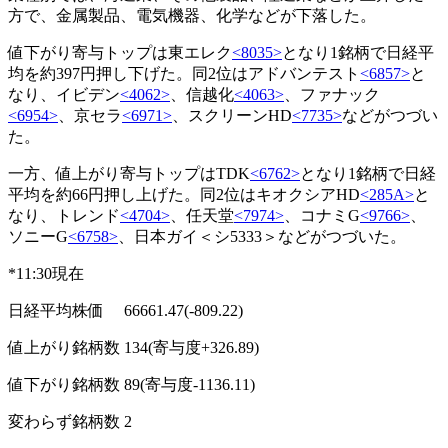
方で、金属製品、電気機器、化学などが下落した。
値下がり寄与トップは東エレク
<8035>
となり1銘柄で日経平
均を約397円押し下げた。同2位はアドバンテスト
<6857>
と
なり、イビデン
<4062>
、信越化
<4063>
、ファナック
<6954>
、京セラ
<6971>
、スクリーンHD
<7735>
などがつづい
た。
一方、値上がり寄与トップはTDK
<6762>
となり1銘柄で日経
平均を約66円押し上げた。同2位はキオクシアHD
<285A>
と
なり、トレンド
<4704>
、任天堂
<7974>
、コナミG
<9766>
、
ソニーG
<6758>
、日本ガイ＜シ5333＞などがつづいた。
*11:30現在
日経平均株価 66661.47(-809.22)
値上がり銘柄数 134(寄与度+326.89)
値下がり銘柄数 89(寄与度-1136.11)
変わらず銘柄数 2