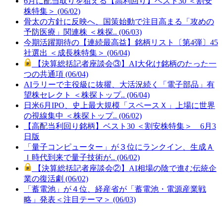
6月に配当取りを狙える【高利回り】ベスト30 ＜割安
株特集＞ (06/02)
骨太の方針に反映へ、国策始動で注目高まる「攻めの
予防医療」関連株 ＜株探.. (06/03)
今期活躍期待の【連続最高益】銘柄リスト〔第4弾〕45
社選出 ＜成長株特集＞ (06/04)
【決算総括記者座談会③】AI大化け銘柄のたった一
つの共通項 (06/04)
AIラリーで主役級に抜擢、大活況続く「電子部品」有
望株セレクト ＜株探トップ.. (06/04)
日米6月IPO、史上最大規模「スペースＸ」上場に世界
の視線集中 ＜株探トップ.. (06/02)
【高配当利回り銘柄】ベスト30 ＜割安株特集＞ 6月3
日版
「量子コンピューター」が３位にランクイン、生成Ａ
Ｉ時代到来で量子技術が.. (06/02)
【決算総括記者座談会②】AI相場の陰で進む伝統企
業の復活劇 (06/02)
「蓄電池」が４位、経産省が「蓄電池・電源産業戦
略」発表＜注目テーマ＞ (06/03)